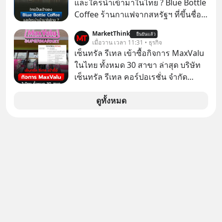
และใครนำเข้ามาในไทย ? Blue Bottle
ตามกฎหมายภาษีของประเทศไทย
Coffee ร้านกาแฟจากสหรัฐฯ ที่ขึ้นชื่อ
เรื่องความพิถีพิถัน กำลังจะเปิดสาขา
MarketThink
ยืนยันแล้ว
แรกในประเทศไทย ที่ Central Park
เมื่อวาน เวลา 11:31 • ธุรกิจ
เซ็นทรัล รีเทล เข้าซื้อกิจการ MaxValu
ในไทย ทั้งหมด 30 สาขา ล่าสุด บริษัท
เซ็นทรัล รีเทล คอร์ปอเรชั่น จํากัด
(มหาชน) หรือ CRC ได้แจ้งต่อ
ตลาดหลักทรัพย์แห่งประเทศไทยว่า ได้
ดูทั้งหมด
เข้าทำการเข้าถือหุ้นในบริษัท อิออน
(ไทยแลนด์) จำกัด เจ้าของ MaxValu ใน
ไทย