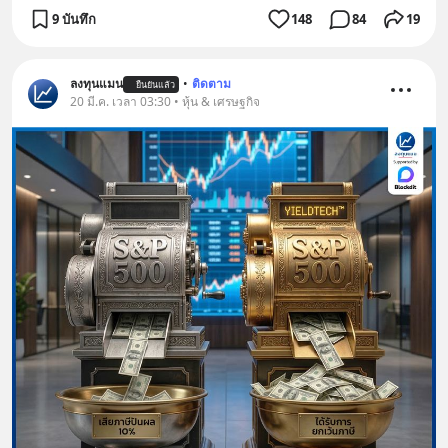
9 บันทึก
148
84
19
ลงทุนแมน
•
ติดตาม
ยืนยันแล้ว
20 มี.ค. เวลา 03:30 • หุ้น & เศรษฐกิจ