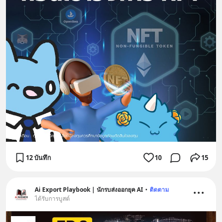
12 บันทึก
10
15
Ai Export Playbook | นักรบส่งออกยุค AI
•
ติดตาม
ได้รับการบูสต์