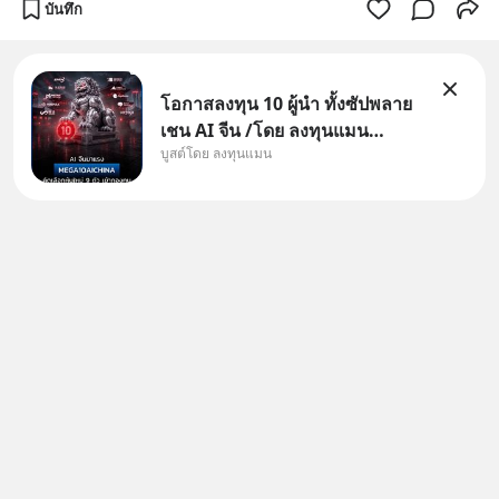
บันทึก
โอกาสลงทุน 10 ผู้นำ ทั้งซัปพลาย
เชน AI จีน /โดย ลงทุนแมน
บูสต์โดย ลงทุนแมน
✅ลงทุนตรง คัด 10 ผู้นำเน้น ๆ ใน
ธีม AI จีน ✅คัดเลือกหุ้นใหม่ 9 ตัว
เข้ากองทุน ✅ร่วมเป็นเจ้าของผู้นำ
AI จีน ตั้งแต่โรงงานผลิตชิป หน่วย
ความจำ โมเดล