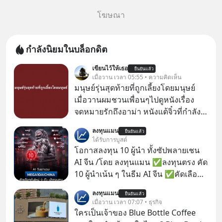
โฆษณา
กำลังนิยมในบล็อกดิต
เขียนไว้ให้เธอ
ยืนยันแล้ว
เมื่อวาน เวลา 05:55 • ความคิดเห็น
มนุษย์รุ่นสุดท้ายที่ถูกเลี้ยงโดยมนุษย์
เมื่อวานผมชวนเพื่อนๆไปดูหนังเรื่อง
จดหมายรักถึงอาม่า หนังแต้จิ๋วที่กำลัง
โด่งดังทั่วโลกอยู่ในตอนนี้ เหตุเกิดจาก
ลงทุนแมน
ยืนยันแล้ว
ป๊าผมเห็นโปสเตอร์หนังเรื่องนี้หลาย
ได้รับการบูสต์
เดือนก่อนและอยากดูมาก ด้วยเพราะว่า
โอกาสลงทุน 10 ผู้นำ ทั้งซัปพลายเชน
อากงก็มาจากเมืองจีน ป๊าก็พูดแต้จิ๋วได้
AI จีน /โดย ลงทุนแมน ✅ลงทุนตรง คัด
มีเรื่องราวมีความผูกพันที่ได้ยินตั้งแต่
10 ผู้นำเน้น ๆ ในธีม AI จีน ✅คัดเลือก
เด็ก
หุ้นใหม่ 9 ตัว เข้ากองทุน ✅ร่วมเป็น
ลงทุนแมน
ยืนยันแล้ว
เจ้าของผู้นำ AI จีน ตั้งแต่โรงงานผลิตชิป
เมื่อวาน เวลา 07:07 • ธุรกิจ
หน่วยความจำ โมเดล AI ยันหุ่นยนต์
ใครเป็นเจ้าของ Blue Bottle Coffee
✅ได้การรับยกเว้นภาษี Capital Gain