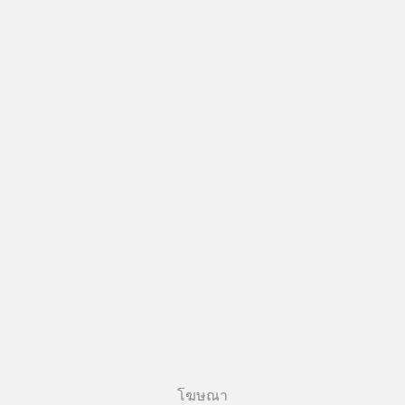
โฆษณา