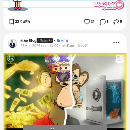
32 บันทึก
21
1
9
ด.ดล Blog
•
ติดตาม
ยืนยันแล้ว
23 พ.ย. 2025 เวลา 14:09 • คริปโทเคอร์เรนซี