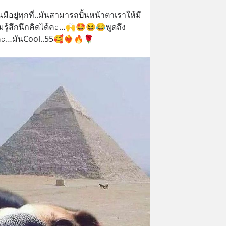
มีอยู่ทุกที่..มันสามารถปั้นหน้าตาเราให้มี
มรู้สึกนึกคิดได้คะ…🙌🤩😆😂พูดถึง
คะ…มันCool..55🥰❤️‍🔥🔥🌹