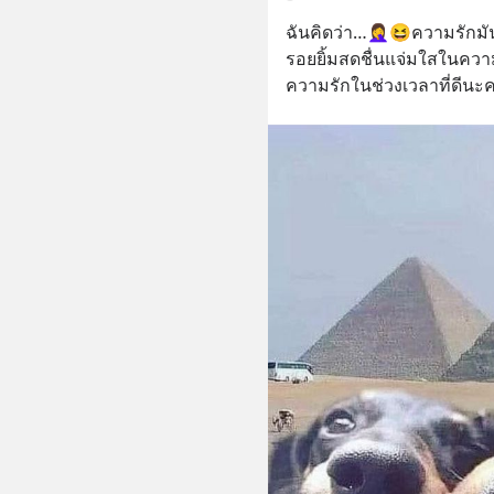
ฉันคิดว่า…🤦‍♀️😆ความรักมัน
รอยยิ้มสดชื่นแจ่มใสในควา
ความรักในช่วงเวลาที่ดีนะ