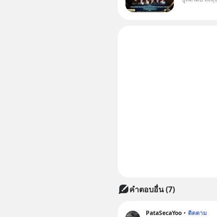
Dr.PONG, 
Salad, L
KARMART, 
ธุรกิจ
คำตอบอื่น
(
7
)
PataSecaYoo
•
ติดตาม