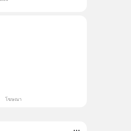
หมึกกรุบ, Srichand, Jones’
A GLACE, Fastwork, MizuMi,
อิชิตัน มาแชร์ความรู้การสร้าง
โฆษณา