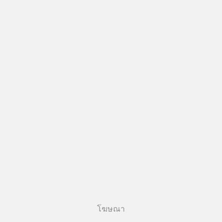
เงินฉบับ Dalio กันได้ใน EP. นี้
#RayDalio #สรุปบทเรียน #การเงินการ
ลงทุน #MissionToTheMoon
#MissionToTheMoonPodcast
โฆษณา