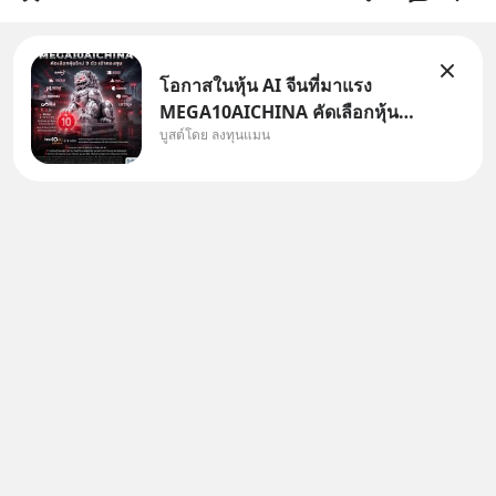
โอกาสในหุ้น AI จีนที่มาแรง
MEGA10AICHINA คัดเลือกหุ้น
บูสต์โดย ลงทุนแมน
ใหม่ 9 ตัว เข้ากองทุน.. ครอบคลุม
ทั้งซัปพลายเชน AI จีน พิเศษ ช่วง
3 - 19 ส.ค. 69 มีโปรโมชัน ลด
50% ค่าธรรมเนียมซื้อ | ยอด 2
ล้านบาทขึ้นไป ฟรีค่าธรร