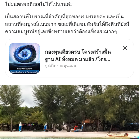
ไปฝนตกพอดีเลยไม่ได้ไปนานค่ะ
เป็นสถานที่โบราณที่สำคัญที่สุดของเขมรเลยค่ะ และเป็น
สถานที่สมบูรณ์แบบมาก ขณะที่เดิมชมสัมผัสได้ถึงหินที่ยังมี
ความสมบูรณ์อยู่เลยซึ่งทราบเลยว่าต้องแข็งแรงมากๆ
กองทุนเดียวครบ โครงสร้างพื้น
ฐาน AI ทั้งหมด มาแล้ว /โดย
บูสต์โดย ลงทุนแมน
ลงทุนแมน AI Supercycle คือ
ช่วงเวลาที่เทคโนโลยีปัญญา
ประดิษฐ์ จะกลายเป็นตัวขับเคลื่อน
หลัก ของการเติบโตทางเศรษฐกิจ
และวิถีชีวิตของผู้คนอย่างยาวนา
นต่