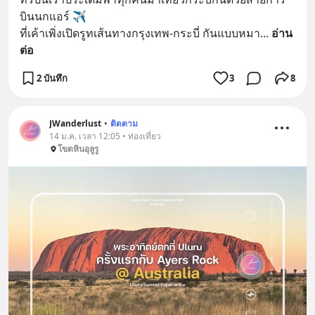
บินนกแอร์ ✈️
ที่เค้าเพิ่งเปิดรูทเส้นทางกรุงเทพ-กระบี่ กันแบบหมา
... 
อ่าน
ต่อ
2 บันทึก
3
8
JWanderlust
•
ติดตาม
14 ม.ค. เวลา 12:05 • ท่องเที่ยว
โขดหินอุลูรู