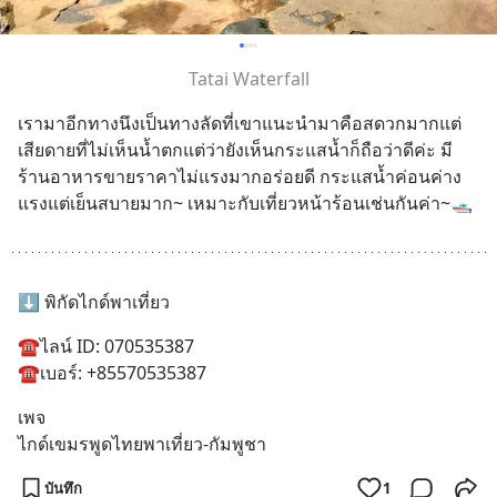
Tatai Waterfall
เรามาอีกทางนึงเป็นทางลัดที่เขาแนะนำมาคือสดวกมากแต่
เสียดายที่ไม่เห็นนํ้าตกแต่ว่ายังเห็นกระแสนํ้าก็ถือว่าดีค่ะ มี
ร้านอาหารขายราคาไม่แรงมากอร่อยดี กระแสนํ้าค่อนค่าง
แรงแต่เย็นสบายมาก~ เหมาะกับเที่ยวหน้าร้อนเช่นกันค่า~🛥️
⬇️ พิกัดไกด์พาเที่ยว
☎️ไลน์ ID: 070535387
☎️เบอร์: +85570535387
เพจ
ไกด์เขมรพูดไทยพาเที่ยว-กัมพูชา
บันทึก
1