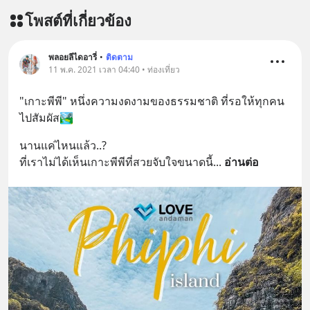
โพสต์ที่เกี่ยวข้อง
พลอยลีไดอารี่
•
ติดตาม
11 พ.ค. 2021 เวลา 04:40 • ท่องเที่ยว
"เกาะพีพี" หนึ่งความงดงามของธรรมชาติ ที่รอให้ทุกคน
ไปสัมผัส🏞
นานแค่ไหนแล้ว..?
ที่เราไม่ได้เห็นเกาะพีพีที่สวยจับใจขนาดนี้
... 
อ่านต่อ