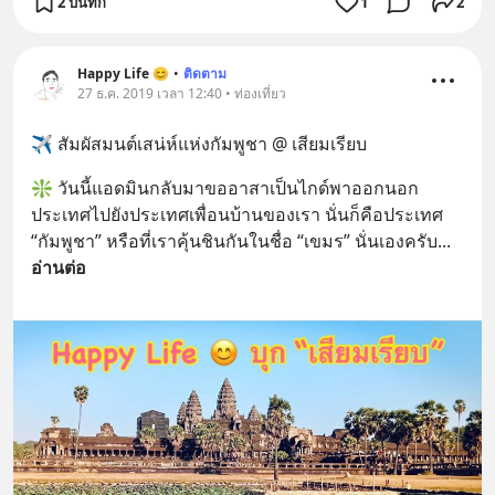
2 บันทึก
1
2
Happy Life 😊
•
ติดตาม
27 ธ.ค. 2019 เวลา 12:40 • ท่องเที่ยว
✈️ สัมผัสมนต์เสน่ห์แห่งกัมพูชา @ เสียมเรียบ
❇️ วันนี้แอดมินกลับมาขออาสาเป็นไกด์พาออกนอก
ประเทศไปยังประเทศเพื่อนบ้านของเรา นั่นก็คือประเทศ 
“กัมพูชา” หรือที่เราคุ้นชินกันในชื่อ “เขมร” นั่นเองครับ
... 
อ่านต่อ