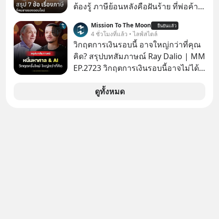
ต้องรู้ ภาษีย้อนหลังคือฝันร้าย ที่พ่อค้า
แม่ค้าคนไหนก็คงไม่อยากพบเจอ
Mission To The Moon
ยืนยันแล้ว
4 ชั่วโมงที่แล้ว • ไลฟ์สไตล์
วิกฤตการเงินรอบนี้ อาจใหญ่กว่าที่คุณ
คิด? สรุปบทสัมภาษณ์ Ray Dalio | MM
EP.2723 วิกฤตการเงินรอบนี้อาจไม่ได้
เหมือนทุกครั้งที่เราเคยเจอ เมื่อ Ray
Dalio ชายผู้เคยทำนายวิกฤตเศรษฐกิจ
ดูทั้งหมด
มาแล้วหลายต่อหลายครั้ง ออกมาส่ง
สัญญาณเตือนระเบิดเวลาลูกใหม่ที่
กำลังก่อตัวขึ้น จาก "ระเบิดหนี้สิน
มหาศาล" ผสานเข้ากับ "ฟองสบู่กระแส
AI" ที่ผู้คนกำลังแห่ไล่ราคาอย่างบ้าคลั่ง
บทเรียนจากประวัติศาสตร์ 500 ปี บอก
อะไรเรา? ระเบียบโลกกำลังจะเปลี่ยน
มือไปในทิศทางไหน? และเราควรรับมือ
อย่างไรก่อนที่ทุกอย่างจะสายเกินไป?
ร่วมเจาะลึกบทวิเคราะห์และข้อคิดการ