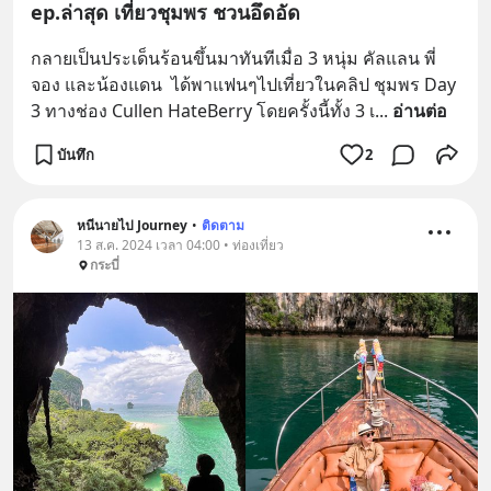
ep.ล่าสุด เที่ยวชุมพร ชวนอึดอัด
กลายเป็นประเด็นร้อนขึ้นมาทันทีเมื่อ 3 หนุ่ม คัลแลน พี่
จอง และน้องแดน  ได้พาแฟนๆไปเที่ยวในคลิป ชุมพร Day 
3 ทางช่อง Cullen HateBerry โดยครั้งนี้ทั้ง 3 เ
... 
อ่านต่อ
บันทึก
2
หนีนายไป Journey
•
ติดตาม
13 ส.ค. 2024 เวลา 04:00 • ท่องเที่ยว
กระบี่