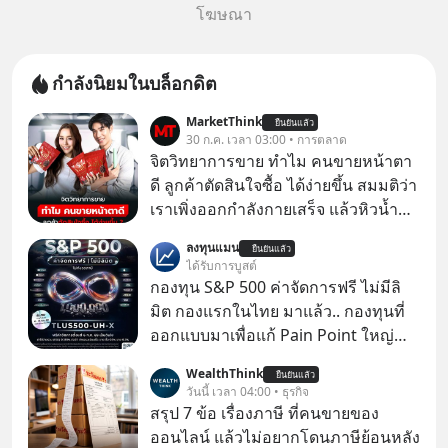
โฆษณา
กำลังนิยมในบล็อกดิต
MarketThink
ยืนยันแล้ว
30 ก.ค. เวลา 03:00 • การตลาด
จิตวิทยาการขาย ทำไม คนขายหน้าตา
ดี ลูกค้าตัดสินใจซื้อ ได้ง่ายขึ้น สมมติว่า
เราเพิ่งออกกำลังกายเสร็จ แล้วหิวน้ำ
มาก ๆ แล้วเจอร้านขายน้ำอยู่สองร้านที่
ลงทุนแมน
ยืนยันแล้ว
ขายของเหมือนกันทุกอย่าง
ได้รับการบูสต์
กองทุน S&P 500 ค่าจัดการฟรี ไม่มีลิ
มิต กองแรกในไทย มาแล้ว.. กองทุนที่
ออกแบบมาเพื่อแก้ Pain Point ใหญ่
ของนักลงทุนไทยพร้อมกัน 3 เรื่อง
WealthThink
ยืนยันแล้ว
วันนี้ เวลา 04:00 • ธุรกิจ
สรุป 7 ข้อ เรื่องภาษี ที่คนขายของ
ออนไลน์ แล้วไม่อยากโดนภาษีย้อนหลัง