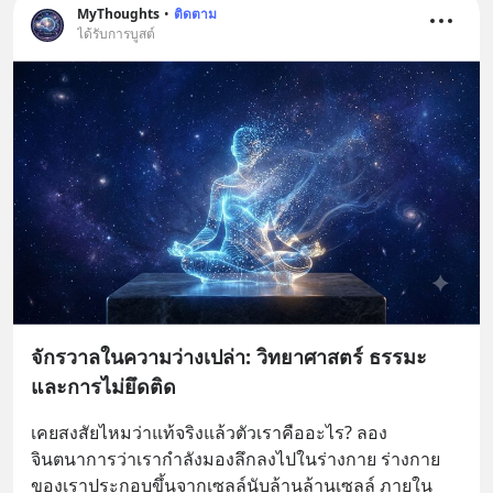
MyThoughts
•
ติดตาม
ได้รับการบูสต์
จักรวาลในความว่างเปล่า: วิทยาศาสตร์ ธรรมะ
และการไม่ยึดติด
เคยสงสัยไหมว่าแท้จริงแล้วตัวเราคืออะไร? ลอง
จินตนาการว่าเรากำลังมองลึกลงไปในร่างกาย ร่างกาย
ของเราประกอบขึ้นจากเซลล์นับล้านล้านเซลล์ ภายใน