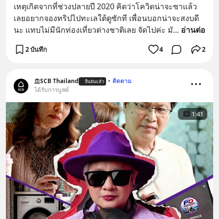
เหตุเกิดจากที่ช่วงปลายปี 2020 คิดว่าโควิดน่าจะซาแล้ว 
เลยอยากจองทริปไปทะเลใต้ดูซักที เพื่อนบอกน่าจะสงบดี
นะ แทบไม่มีนักท่องเที่ยวต่างชาติเลย จัดไปค่ะ มั
... 
อ่านต่อ
2 บันทึก
4
2
SCB Thailand
•
ติดตาม
ยืนยันแล้ว
ได้รับการบูสต์
1:41