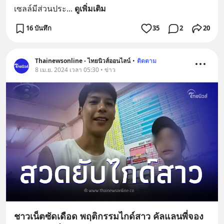
เซลล์มีส่วนประ
... 
ดูเพิ่มเติม
16 บันทึก
35
2
20
Thainewsonline - ไทยนิวส์ออนไลน์
•
ติดตาม
8 เม.ย. 2024 เวลา 05:30 • ข่าว
ชาวเน็ตซัดเดือด พฤติกรรมไกด์สาว คัลแลนพี่จอง