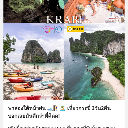
พาล่องใต้หน้าฝน 🛥️🧗‍♀️🏝️ เที่ยวกระบี่ 3วัน2คืน
บอกเลยมันดีกว่าที่คิดด!
ทริปนี้เราประเดิมพาทุกคนมาเที่ยวกระบี่กันด้วยสายการ