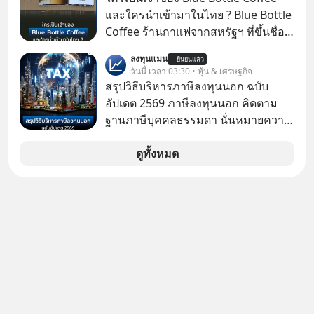
และใครนำเข้ามาในไทย ? Blue Bottle
Coffee ร้านกาแฟจากสหรัฐฯ ที่ขึ้นชื่อ
เรื่องความพิถีพิถัน กำลังจะเปิดสาขา
ลงทุนแมน
ยืนยันแล้ว
แรกในประเทศไทย ที่ Central Park
วันนี้ เวลา 03:30 • หุ้น & เศรษฐกิจ
สรุปวิธีบริหารภาษีลงทุนนอก ฉบับ
อัปเดต 2569 ภาษีลงทุนนอก คิดตาม
ฐานภาษีบุคคลธรรมดา นั่นหมายความ
ว่าถ้าเรามีกำไร 100,000 บาท
ดูทั้งหมด