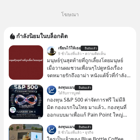
โฆษณา
กำลังนิยมในบล็อกดิต
เขียนไว้ให้เธอ
ยืนยันแล้ว
9 ชั่วโมงที่แล้ว • ความคิดเห็น
มนุษย์รุ่นสุดท้ายที่ถูกเลี้ยงโดยมนุษย์
เมื่อวานผมชวนเพื่อนๆไปดูหนังเรื่อง
จดหมายรักถึงอาม่า หนังแต้จิ๋วที่กำลัง
โด่งดังทั่วโลกอยู่ในตอนนี้ เหตุเกิดจาก
ลงทุนแมน
ยืนยันแล้ว
ป๊าผมเห็นโปสเตอร์หนังเรื่องนี้หลาย
ได้รับการบูสต์
เดือนก่อนและอยากดูมาก ด้วยเพราะว่า
กองทุน S&P 500 ค่าจัดการฟรี ไม่มีลิ
อากงก็มาจากเมืองจีน ป๊าก็พูดแต้จิ๋วได้
มิต กองแรกในไทย มาแล้ว.. กองทุนที่
มีเรื่องราวมีความผูกพันที่ได้ยินตั้งแต่
ออกแบบมาเพื่อแก้ Pain Point ใหญ่
เด็ก
ของนักลงทุนไทยพร้อมกัน 3 เรื่อง
ลงทุนแมน
ยืนยันแล้ว
8 ชั่วโมงที่แล้ว • ธุรกิจ
ใครเป็นเจ้าของ Blue Bottle Coffee