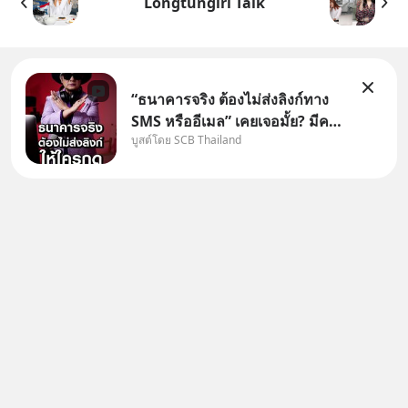
Longtungirl Talk
“ธนาคารจริง ต้องไม่ส่งลิงก์ทาง
SMS หรืออีเมล” เคยเจอมั้ย? มีคน
บูสต์โดย SCB Thailand
อ้างว่าโทรจากธนาคาร บอกว่า
บัญชีมีปัญหา แล้วให้กดลิงก์โน่นนี่
หรือสแกนคิวอาร์โค้ดทันที มาฟัง
“ป้าเก๋าเล่ากลโกง” เพื่อรู้ทันมุก
หลอกลวงในคราบ