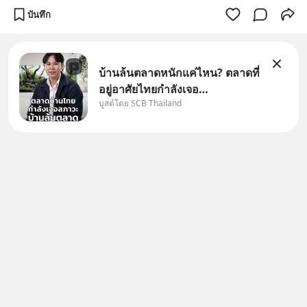
บันทึก
บ้านล้นตลาดหนักแค่ไหน? ตลาดที่
อยู่อาศัยไทยกำลังเจอ
บูสต์โดย SCB Thailand
Oversupply หนักกว่าที่คิด และ
ปัญหานี้อาจไม่ได้จบแค่เรื่อง
เศรษฐกิจ #SCBEIC #อสังหา
#บ้านล้นตลาด #เศรษฐกิจไทย
#EICAround #SCBThailand
สามารถดูคลิปท