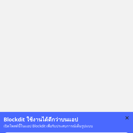
Yellowlight (ไฟเหลือง) จะรับมือกับ
สัญญาณเตือน และชะลอตัวอย่างมีสติ
อย่างไร? Redlight (ไฟแดง) จะเปลี่ยน
อุปสรรคและความผิดพลาดให้กลายเป็น
บทเรียนที่ส่งเราไปได้ไกลกว่าเดิมได้
อย่างไร? หากคุณกำลังรู้สึกว่าชีวิตเจอ
แต่ทางตัน ลองเปิดใจฟัง EP. นี้ แล้วคุณ
จะพบว่า อุปสรรคตรงหน้าอาจเป็นเพียง
ทางเลี้ยวที่พาคุณไปเจอชีวิตที่ดีกว่าเดิม
#Greenlights
#MatthewMcConaughey #พัฒนาตัว
เอง #MissionToTheMoon
#missiontothemoonpodcast
Blockdit ใช้งานได้ดีกว่าบนแอป
เปิดโพสต์นี้ในแอป Blockdit เพื่อรับประสบการณ์เต็มรูปแบบ