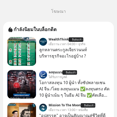
โฆษณา
กำลังนิยมในบล็อกดิต
WealthThink
ยืนยันแล้ว
เมื่อวาน เวลา 04:00 • ธุรกิจ
ลูกหลานตระกูลเจียรวนนท์
บริหารธุรกิจอะไรอยู่บ้าง ?
ลงทุนแมน
ยืนยันแล้ว
ได้รับการบูสต์
โอกาสลงทุน 10 ผู้นำ ทั้งซัปพลายเชน
AI จีน /โดย ลงทุนแมน ✅ลงทุนตรง คัด
10 ผู้นำเน้น ๆ ในธีม AI จีน ✅คัดเลือก
หุ้นใหม่ 9 ตัว เข้ากองทุน ✅ร่วมเป็น
Mission To The Moon
ยืนยันแล้ว
เจ้าของผู้นำ AI จีน ตั้งแต่โรงงานผลิตชิป
เมื่อวาน เวลา 13:00 • หนังสือ
หน่วยความจำ โมเดล AI ยันหุ่นยนต์
"อุปสรรค" อาจเป็นสัญญาณสู่ชีวิตที่ดี