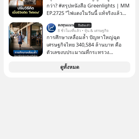
✅ได้การรับยกเว้นภาษี Capital Gain
กว่า? #สรุปหนังสือ Greenlights | MM
ตามกฎหมายภาษีของประเทศไทย
EP.2725 “ไฟแดงในวันนี้ แท้จริงแล้ว
อาจเป็นสัญญาณไฟเขียวที่ยังไม่ถึงเวลา
ลงทุนแมน
ยืนยันแล้ว
เปลี่ยนสี” McConaughey ดาราดาวรุ่ง
8 ชั่วโมงที่แล้ว • หุ้น & เศรษฐกิจ
ในยุคหนึ่ง เคยปฏิเสธเงินค่าตัวหนังรอม
การศึกษาเหลื่อมล้ำ ปัญหาใหญ่ฉุด
คอมที่สูงถึง 14.5 ล้านดอลลาร์ (หรือ
เศรษฐกิจไทย 340,584 ล้านบาท คือ
ราว 500 ล้านบาท) เพียงเพราะเขาไม่
ตัวเลขงบประมาณที่กระทรวง
อยากขังตัวเองไว้ในกล่องเดิมๆ ผลที่
ศึกษาธิการ ได้รับจัดสรรในงบประมาณ
ตามมาคือ โทรศัพท์ของเขากลายเป็น
รายจ่ายประจำปี 2568 ซึ่งมากที่สุดเป็น
ดูทั้งหมด
ความเงียบสนิทนานถึง 14 เดือนเต็ม แต่
อันดับ 2 รองจากกระทรวงการคลัง
ความเงียบและ "ไฟแดง" ในวันนั้นกลับ
กลายเป็นการถอยหลังเพื่อตั้งหลัก จนส่ง
ให้เขาก้าวขึ้นไปยืนถือรางวัลออสการ์
ในบทบาทที่เปลี่ยนชีวิตเขาไปตลอดกาล
ใน MM EP. นี้ เราจะมาร่วมถอดรหัส
และปรับวิธีคิดกันว่า Greenlight (ไฟ
เขียว) จะสร้างมันขึ้นมาล่วงหน้าด้วย
วินัยและความพร้อมได้อย่างไร?