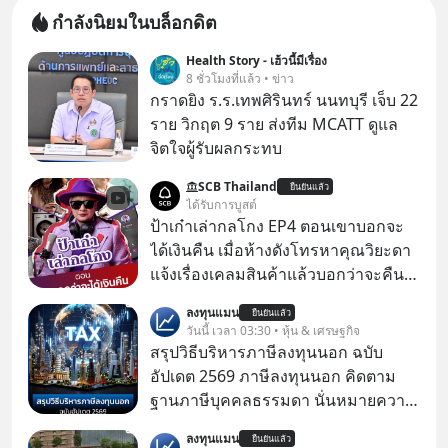
กำลังนิยมในบล็อกดิต
Health Story - เฮ้วนี้มีเรื่อง
8 ชั่วโมงที่แล้ว • ข่าว
กราดยิง ร.ร.เทพศิรินทร์ นนทบุรี เจ็บ 22
ราย วิกฤต 9 ราย ส่งทีม MCATT ดูแล
จิตใจผู้รับผลกระทบ
SCB Thailand
ยืนยันแล้ว
ได้รับการบูสต์
ป้าเก๋าเล่ากลโกง EP4 ตอนเขาบอกจะ
ได้เงินคืน เมื่อห้างดังโทรหาคุณวิยะดา
แจ้งเรื่องเคลมสินค้าแล้วบอกว่าจะคืน
เงิน คุณวิยะดาจะได้เงินจริง หรือเป็น
ลงทุนแมน
ยืนยันแล้ว
เรื่องจ้อจี้ หาคำตอบได้ที่ “ป้าเก๋าเล่ากล
วันนี้ เวลา 03:30 • หุ้น & เศรษฐกิจ
โกง” EP4 ตอน “เขาบอกว่าจะได้เงิน
สรุปวิธีบริหารภาษีลงทุนนอก ฉบับ
คืน” #ป้าเก๋าเล่ากลโกง #แก้เกมกลโกง
อัปเดต 2569 ภาษีลงทุนนอก คิดตาม
#อยู่อย่างยั่งยืน #Cybersecurity #เตือน
ฐานภาษีบุคคลธรรมดา นั่นหมายความ
ภัยออนไลน์
ว่าถ้าเรามีกำไร 100,000 บาท
ลงทุนแมน
ยืนยันแล้ว