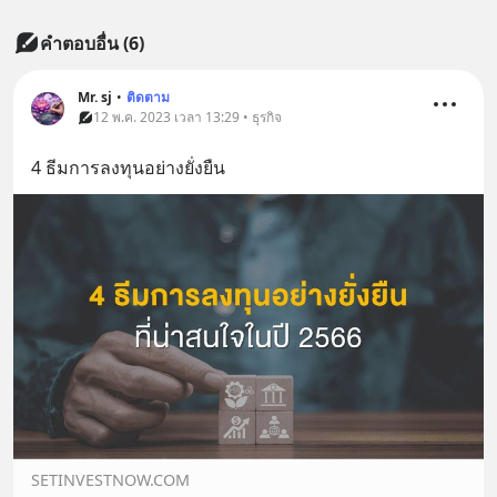
คำตอบอื่น
(
6
)
Mr. sj
•
ติดตาม
12 พ.ค. 2023 เวลา 13:29 • ธุรกิจ
4 ธีมการลงทุนอย่างยั่งยืน
SETINVESTNOW.COM