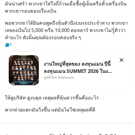
มันน่าเศร้า พวกเขาใส่ใจถี่ถ้วนเมื่อซื้อตู้เย็นหรือตั๋วเครื่องบิน 
พวกเขารอบคอบเรื่องเงิน
พอพวกเขาได้ยินคนพูดถึงหุ้นตัวนึงบนรถประจำทาง พวกเขา
เลยลงเงินไป 5,000 หรือ 10,000 ดอลลาร์ พวกเขาไม่รู้ตัวว่า
ทำอะไร ดังนั้นคุณต้องรอบคอบจริง ๆ
1
งานใหญ่ที่สุดของ ลงทุนแมน ปีนี้
ลงทุนแมน SUMMIT 2026 ในงาน
บูสต์โดย ลงทุนแมน
นี้จะมีเจ้าของธุรกิจ Dr.PONG,
หมึกกรุบ, Srichand, Jones’
Salad, LA GLACE, Fastwork,
ให้ดูบริษัท ดูงบดุล เหตุผลที่หุ้นควรขึ้นคืออะไร
MizuMi, KARMART, อิชิตัน มา
แชร์ความรู้การสร้างธุรกิจ
พวกห่วยแตกมันวิ่งขึ้น แต่มันไม่ใช่เหตุผลที่ดี