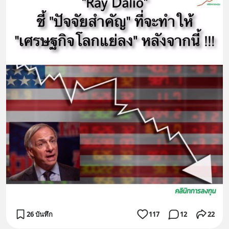
26 บันทึก
117
12
22