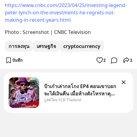
https://www.cnbc.com/2023/04/25/investing-legend-
peter-lynch-on-the-investments-he-regrets-not-
making-in-recent-years.html
Photo : Screenshot | CNBC Television
การลงทุน
เศรษฐกิจ
cryptocurrency
บันทึก
2
3
ป้าเก๋าเล่ากลโกง EP4 ตอนเขาบอก
จะได้เงินคืน เมื่อห้างดังโทรหาคุณ
บูสต์โดย SCB Thailand
วิยะดา แจ้งเรื่องเคลมสินค้าแล้ว
บอกว่าจะคืนเงิน คุณวิยะดาจะได้
เงินจริง หรือเป็นเรื่องจ้อจี้ หาคำ
ตอบได้ที่ “ป้าเก๋าเล่ากลโกง” EP4
ตอน “เขา