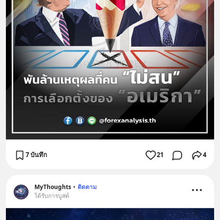
7 บันทึก
21
4
MyThoughts
•
ติดตาม
ได้รับการบูสต์