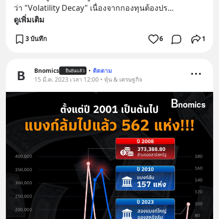
ว่า "Volatility Decay" เนื่องจากกองทุนต้องปร
... 
ดูเพิ่มเติม
3 บันทึก
6
1
Bnomics
•
ติดตาม
ยืนยันแล้ว
15 มี.ค. 2023 เวลา 12:00 • หุ้น & เศรษฐกิจ