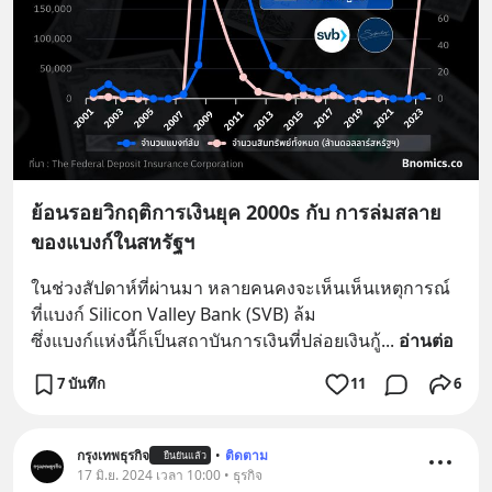
ย้อนรอยวิกฤติการเงินยุค 2000s กับ การล่มสลาย
ของแบงก์ในสหรัฐฯ
ในช่วงสัปดาห์ที่ผ่านมา หลายคนคงจะเห็นเห็นเหตุการณ์
ที่แบงก์ Silicon Valley Bank (SVB) ล้ม
ซึ่งแบงก์แห่งนี้ก็เป็นสถาบันการเงินที่ปล่อยเงินกู้
... 
อ่านต่อ
7 บันทึก
11
6
กรุงเทพธุรกิจ
•
ติดตาม
ยืนยันแล้ว
17 มิ.ย. 2024 เวลา 10:00 • ธุรกิจ