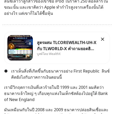
ลินช์เล่าว่าลูกสาวของเขาซื้อ iPod ในราคา 250 ดอลลาร์ใน
ขณะนั้น และเขาคิดว่า Apple ทำกำไรสูงจากเครื่องนั้นได้
อย่างไร แต่เขาก็ไม่ได้ซื้อหุ้น
สูตรผสม TLCOREWEALTH-UH-X
กับ TLWORLD-X คำถามยอดฮิตที่
บูสต์โดย WealthX
คนใช้ WealthX ถามเข้ามา
●
เราเห็นสิ่งที่เกิดขึ้นกับธนาคารอย่าง First Republic  ลินช์
คิดยังไงกับภาคการเงินตอนนี้
เรามีวิกฤตการเงินที่เลวร้ายในปี 1999 และ 2001 ผมคิดว่า
ธนาคารเจ้าใหญ่ ๆ เกือบทุกแห่งในเท็กซัสต้องไปอยู่ใต้ Bank 
of New England
มันเหมือนกับในปี 2008 และ 2009 ธนาคารปล่อยสินเชื่อและ