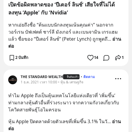
เปิดข้อผิดพลาดของ ‘ปีเตอร์ ลินช์’ เสียใจที่ไม่ได้
ลงทุน ‘Apple’ กับ ‘Nvidia’
หากเอ่ยถึงชื่อ “ต้นแบบนักลงทุนเน้นคุณค่า” นอกจาก
วอร์เรน บัฟเฟตต์ ชาร์ลี มังเกอร์ และเบนจามิน เกรแฮม
แล้ว ชื่อของ “ปีเตอร์ ลินช์” (Peter Lynch) ถูกพูดถึ
... 
อ่าน
ต่อ
2 บันทึก
14
1
THE STANDARD WEALTH
•
ติดตาม
ยืนยันแล้ว
1 ธ.ค. 2021 เวลา 10:00 • หุ้น & เศรษฐกิจ
ทำไม Apple ถึงเป็นหุ้นเทคโนโลยีแห่งเดียวที่ ‘เพิ่มขึ้น’ 
ท่ามกลางหุ้นตัวอื่นที่ร่วงระนาว จากความกังวลเกี่ยวกับ
โควิดสายพันธ์ุโอไมครอน
หุ้น Apple ปิดตลาดด้วยตัวเลขที่เพิ่มขึ้น 3.1% ในวั
... 
อ่าน
ต่อ