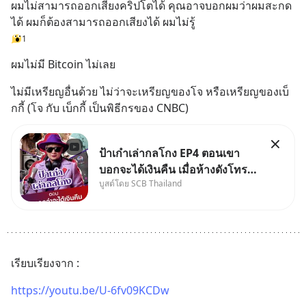
ผมไม่สามารถออกเสียงคริปโตได้ คุณอาจบอกผมว่าผมสะกด
ได้ ผมก็ต้องสามารถออกเสียงได้ ผมไม่รู้
1
ผมไม่มี Bitcoin ไม่เลย
ไม่มีเหรียญอื่นด้วย ไม่ว่าจะเหรียญของโจ หรือเหรียญของเบ็
กกี้ (โจ กับ เบ็กกี้ เป็นพิธีกรของ CNBC)
ป้าเก๋าเล่ากลโกง EP4 ตอนเขา
บอกจะได้เงินคืน เมื่อห้างดังโทร
บูสต์โดย SCB Thailand
หาคุณวิยะดา แจ้งเรื่องเคลมสินค้า
แล้วบอกว่าจะคืนเงิน คุณวิยะดา
จะได้เงินจริง หรือเป็นเรื่องจ้อจี้ หา
คำตอบได้ที่ “ป้าเก๋าเล่ากลโกง”
EP4 ตอน “เขา
เรียบเรียงจาก :
https://youtu.be/U-6fv09KCDw