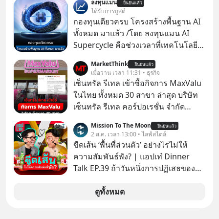
ลงทุนแมน
ยืนยันแล้ว
ภาษี หลายคนมักได้รับคำแนะนำให้
ได้รับการบูสต์
ลงทุนใน RMF เพราะนอกจากจะช่วยลด
กองทุนเดียวครบ โครงสร้างพื้นฐาน AI
หย่อนภาษีได้แล้ว ยังเป็นโอกาสในการ
ทั้งหมด มาแล้ว /โดย ลงทุนแมน AI
สร้างความมั่งคั่งระยะยาว แต่น้อยคน
Supercycle คือช่วงเวลาที่เทคโนโลยี
นักที่จะลงลึกว่า ถ้าลงทุนใน RMF ควรรู้
ปัญญาประดิษฐ์ จะกลายเป็นตัวขับ
MarketThink
อะไรบ้าง ควรดู ตรงไหน ทำอย่างไร ถึง
ยืนยันแล้ว
เคลื่อนหลัก ของการเติบโตทาง
เมื่อวาน เวลา 11:31 • ธุรกิจ
จะดีกับเรา แล้วเราควรรู้ข้อมูลอะไร
เศรษฐกิจ และวิถีชีวิตของผู้คนอย่าง
เซ็นทรัล รีเทล เข้าซื้อกิจการ MaxValu
เกี่ยวกับ RMF บ้าง เพื่อให้นำไปใช้ต่อได้
ยาวนานต่อจากนี้
ในไทย ทั้งหมด 30 สาขา ล่าสุด บริษัท
จริง ๆ ลงทุนแมนจะเล่าให้ฟัง
เซ็นทรัล รีเทล คอร์ปอเรชั่น จํากัด
(มหาชน) หรือ CRC ได้แจ้งต่อ
Mission To The Moon
ยืนยันแล้ว
ตลาดหลักทรัพย์แห่งประเทศไทยว่า ได้
2 ส.ค. เวลา 13:00 • ไลฟ์สไตล์
เข้าทำการเข้าถือหุ้นในบริษัท อิออน
ขีดเส้น ‘พื้นที่ส่วนตัว’ อย่างไรไม่ให้
(ไทยแลนด์) จำกัด เจ้าของ MaxValu ใน
ความสัมพันธ์พัง? | แอปเท๋ Dinner
ไทย
Talk EP.39 ถ้าวันหนึ่งการปฏิเสธของ
เราทำให้อีกฝ่ายรู้สึกเจ็บปวด คิดว่าเรา
ตั้งกำแพงใส่และมองว่าเราเห็นแก่ตัวทั้ง
ดูทั้งหมด
ที่เราเองก็ไม่เคยปฏิเสธใครอย่างนี้มา
ก่อน แต่พอตั้งใจจะ ‘สร้างขอบเขต’ เพื่อ