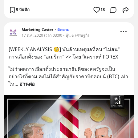
9 บันทึก
13
Marketing Caster
•
ติดตาม
17 ต.ค. 2020 เวลา 03:00 • หุ้น & เศรษฐกิจ
[WEEKLY ANALYSIS 🧐] พันล้านเหตุผลที่คน “ไม่สน" 
การเลือกตั้งของ "อเมริกา” >> โดย วิเคราะห์ FOREX
ไม่ว่าผลการเลือกตั้งประธานาธิบดีของสหรัฐจะเป็น
อย่างไรก็ตาม คงไม่ได้สำคัญกับราคาบิตคอยน์ (BTC) เท่า
ไห
... 
อ่านต่อ