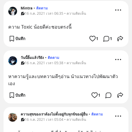
Mintra
•
ติดตาม
16 ก.ค. 2021 เวลา 06:35 • ความคิดเห็น
ความ Toxic น้อยดีค่ะชอบตรงนี้
บันทึก
1
1
วันนี้ยิ้มแล้วรึยัง
•
ติดตาม
16 ก.ค. 2021 เวลา 05:38 • ความคิดเห็น
หาความรู้และบทความดีๆอ่าน นำแนวทางไปพัฒนาตัว
เอง
บันทึก
1
ความสุขของเราต้องไม่ตั้งอยู่กับทุกข์ของผู้อื่น
•
ติดตาม
16 ก.ค. 2021 เวลา 05:04 • ความคิดเห็น