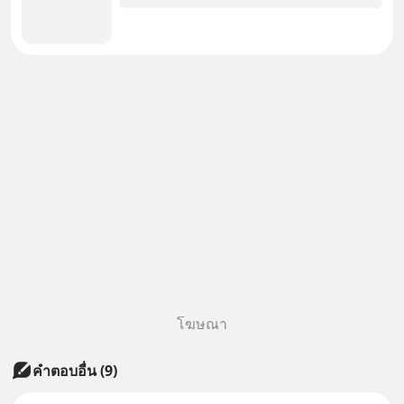
โฆษณา
คำตอบอื่น
(
9
)