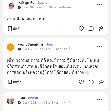
สุรชัย สุภาพิน
•
ติดตาม
3 พ.ค. 2023 เวลา 12:00 • ความคิดเห็น
อยากมีอนาคตก้าวหน้า
บันทึก
Kwang Suputthar
•
ติดตาม
K
16 ก.ค. 2021 เวลา 13:05 • ความคิดเห็น
เข้ามาอ่านบทความที่ดี และมีความรู้ มีสาระค่ะ ไม่เน้น
ชีวิตส่วนตัวเราและชีวิตคนอื่นเยอะเกินไปค่ะ  เป็นสังคม
การแลกเปลี่ยนความรู้ให้กันได้ด้วยค่ะ ดีมากๆ 👍🏻
บันทึก
Pikul
•
ติดตาม
16 ก.ค. 2021 เวลา 11:11 • ความคิดเห็น