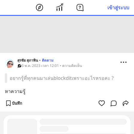
เข้าสู่ระบบ
สุรชัย สุภาพิน
•
ติดตาม
3 พ.ค. 2023 เวลา 12:01 • ความคิดเห็น
อยากรู้ที่ทุกคนมาเล่นblockditเพราะอะไรหรอคะ ?
หาความรู้
บันทึก