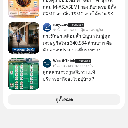
กองทุน ชิปเอเชีย ค่าจัดการต่ำสุดใน
MaxValu เป็นแบรนด์ Tops ทั้งหมด
กลุ่ม M-ASIASEMI กองเดียวครบ มีทั้ง
CXMT จากจีน TSMC จากไต้หวัน SK
Hynix จากเกาหลีใต้ Kioxia จากญี่ปุ่น
ลงทุนแมน
ยืนยันแล้ว
วันนี้ เวลา 04:00 • หุ้น & เศรษฐกิจ
การศึกษาเหลื่อมล้ำ ปัญหาใหญ่ฉุด
เศรษฐกิจไทย 340,584 ล้านบาท คือ
ตัวเลขงบประมาณที่กระทรวง
ศึกษาธิการ ได้รับจัดสรรในงบประมาณ
WealthThink
ยืนยันแล้ว
รายจ่ายประจำปี 2568 ซึ่งมากที่สุดเป็น
เมื่อวาน เวลา 04:00 • ธุรกิจ
อันดับ 2 รองจากกระทรวงการคลัง
ลูกหลานตระกูลเจียรวนนท์
บริหารธุรกิจอะไรอยู่บ้าง ?
ดูทั้งหมด