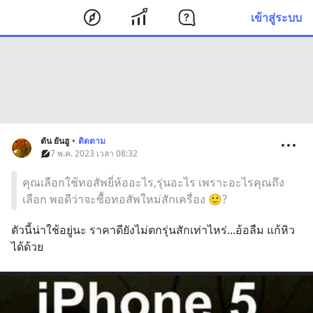
เข้าสู่ระบบ
ตัน ยันฮู
•
ติดตาม
7 พ.ค. 2023 เวลา 08:32
คุณเลือกใช้ทอสัพยี่ห้ออะไร,รุ่นอะไร เพราะอะไรคุณถึง
เลือก พอดีว่าจะซื้อทอสัพใหม่สักเครื่อง 🙂?
ตัวนี้น่าใช้อยู่นะ ราคาดียังไม่ตกรุ่นสักเท่าไหร่...อ้อลืม แก้หิว
ได้ด้วย