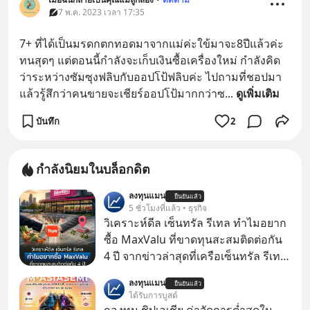
7 พ.ค. 2023 เวลา 17:35
7+ ที่ได้เป็นมรดกตกทอดมาจากแม่ค่ะใข้มาจะ8ปีแล้วค่ะ​ 
ทนสุดๆ​ แต่ตอนนี้กำลังจะเก็บเงินซื้อเครื่องใหม่​ กำลังคิด
ว่าระหว่างซัมซุงฟลิบกับออปโป้ฟลิบค่ะ​ ไปถามที่ชอปมา
แล้วรู้สึกว่าคนขายจะเชียร์ออปโป้มากกว่าซ
... 
ดูเพิ่มเติม
บันทึก
2
กำลังนิยมในบล็อกดิต
ลงทุนแมน
ยืนยันแล้ว
5 ชั่วโมงที่แล้ว • ธุรกิจ
วิเคราะห์ดีล เซ็นทรัล รีเทล ทำไมอยาก
ซื้อ MaxValu ที่ขาดทุนสะสมติดต่อกัน
4 ปี จากข่าวล่าสุดที่เครือเซ็นทรัล รีเทล
หรือ CRC เจ้าของ Tops ประกาศซื้อซู
ลงทุนแมน
ยืนยันแล้ว
เปอร์มาร์เก็ต MaxValu ในประเทศไทย
ได้รับการบูสต์
ที่มีอยู่ทั้งหมด 30 สาขา และจะเปลี่ยน