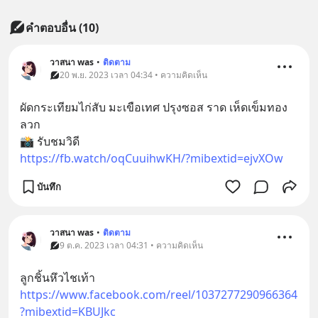
คำตอบอื่น
(
10
)
วาสนา was
•
ติดตาม
20 พ.ย. 2023 เวลา 04:34 • ความคิดเห็น
ผัดกระเทียมไก่สับ มะเขือเทศ ปรุงซอส ราด เห็ดเข็มทอง
ลวก
📸 รับชมวิดี
https://fb.watch/oqCuuihwKH/?mibextid=ejvXOw
บันทึก
วาสนา was
•
ติดตาม
9 ต.ค. 2023 เวลา 04:31 • ความคิดเห็น
ลูกชิ้นหึวไชเท้า
https://www.facebook.com/reel/1037277290966364
?mibextid=KBUJkc