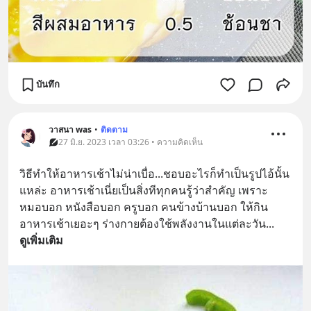
บันทึก
วาสนา was
•
ติดตาม
27 มิ.ย. 2023 เวลา 03:26 • ความคิดเห็น
วิธีทำให้อาหารเช้าไม่น่าเบื่อ...ชอบอะไรก็ทำเป็นรูปไอ้นั้น
แหล่ะ อาหารเช้าเนี่ยเป็นสิ่งทีทุกคนรู้ว่าสำคัญ เพราะ
หมอบอก หนังสือบอก ครูบอก คนข้างบ้านบอก ให้กิน
อาหารเช้าเยอะๆ ร่างกายต้องใช้พลังงานในแต่ละวัน
... 
ดูเพิ่มเติม