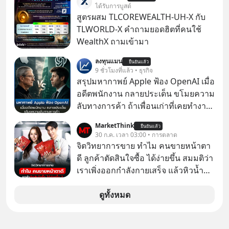
Dalio ชายผู้เคยทำนายวิกฤตเศรษฐกิจ
ได้รับการบูสต์
มาแล้วหลายต่อหลายครั้ง ออกมาส่ง
สูตรผสม TLCOREWEALTH-UH-X กับ
สัญญาณเตือนระเบิดเวลาลูกใหม่ที่
TLWORLD-X คำถามยอดฮิตที่คนใช้
กำลังก่อตัวขึ้น จาก "ระเบิดหนี้สิน
WealthX ถามเข้ามา
มหาศาล" ผสานเข้ากับ "ฟองสบู่กระแส
ลงทุนแมน
AI" ที่ผู้คนกำลังแห่ไล่ราคาอย่างบ้าคลั่ง
ยืนยันแล้ว
9 ชั่วโมงที่แล้ว • ธุรกิจ
บทเรียนจากประวัติศาสตร์ 500 ปี บอก
สรุปมหากาพย์ Apple ฟ้อง OpenAI เมื่อ
อะไรเรา? ระเบียบโลกกำลังจะเปลี่ยน
อดีตพนักงาน กลายประเด็น ขโมยความ
มือไปในทิศทางไหน? และเราควรรับมือ
ลับทางการค้า ถ้าเพื่อนเก่าที่เคยทำงาน
อย่างไรก่อนที่ทุกอย่างจะสายเกินไป?
ด้วยกัน ทักมาขอให้เราช่วยหาไฟล์งาน
ร่วมเจาะลึกบทวิเคราะห์และข้อคิดการ
MarketThink
ยืนยันแล้ว
เก่าที่เขาเคยทำไว้ ตอนยังอยู่บริษัท
30 ก.ค. เวลา 03:00 • การตลาด
เงินฉบับ Dalio กันได้ใน EP. นี้
เดียวกัน
จิตวิทยาการขาย ทำไม คนขายหน้าตา
#RayDalio #สรุปบทเรียน #การเงินการ
ดี ลูกค้าตัดสินใจซื้อ ได้ง่ายขึ้น สมมติว่า
ลงทุน #MissionToTheMoon
เราเพิ่งออกกำลังกายเสร็จ แล้วหิวน้ำ
#MissionToTheMoonPodcast
มาก ๆ แล้วเจอร้านขายน้ำอยู่สองร้านที่
ขายของเหมือนกันทุกอย่าง
ดูทั้งหมด