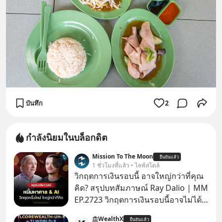
บันทึก
2
กำลังนิยมในบล็อกดิต
Mission To The Moon
ยืนยันแล้ว
1 ชั่วโมงที่แล้ว • ไลฟ์สไตล์
วิกฤตการเงินรอบนี้ อาจใหญ่กว่าที่คุณ
คิด? สรุปบทสัมภาษณ์ Ray Dalio | MM
EP.2723 วิกฤตการเงินรอบนี้อาจไม่ได้
เหมือนทุกครั้งที่เราเคยเจอ เมื่อ Ray
WealthX
ยืนยันแล้ว