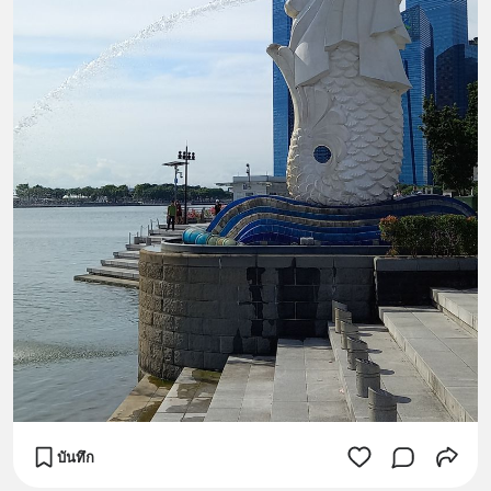
บันทึก