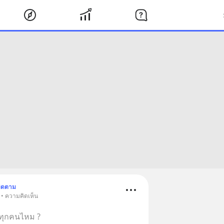
ิดตาม
 • ความคิดเห็น
ับทุกคนไหม ?