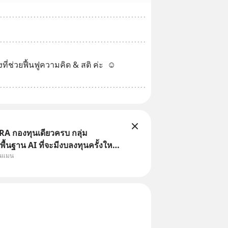
ที่ช่วยฟื้นฟูความคิด & สติ ค่ะ  ☺️
A กองทุนเดียวครบ กลุ่ม
ื้นฐาน AI ที่จะมีงบลงทุนครั้งใหญ่
ุนแมน
าสตร์ ที่เรียกว่า AI Supercycle
ี้ปรับตัวลงมากใน 1 เดือนที่ผ่านมา
งคือทั่วโลกยังเดินหน้าลงทุน AI