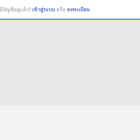
มีบัญชีอยู่แล้ว?
เข้าสู่ระบบ
หรือ
ลงทะเบียน