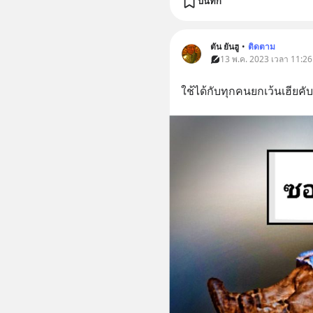
บันทึก
ตัน ยันฮู
•
ติดตาม
13 พ.ค. 2023 เวลา 11:26
ใช้ได้กับทุกคนยกเว้นเฮียคับ..