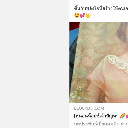
ขึ้นกับพลังใจที่สร้างให้ตนเ
🤩💕🤟
BLOCKDIT.COM