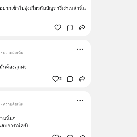
เข้าไปยุ่งเกี่ยวกับปัญหางี่เง่าเหล่านั้น
 • ความคิดเห็น
่มันต้องลุกค่ะ
2
 • ความคิดเห็น
้านนั้นๆ
ระสบการณ์ครับ