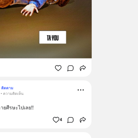
ติดตาม
 • ความคิดเห็น
าหายศีรษะไปเลย!!
4