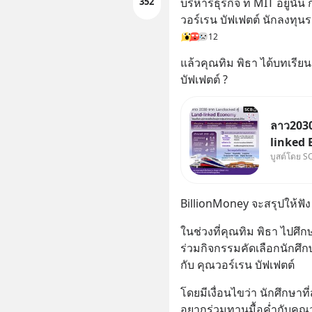
บริหารธุรกิจ ที่ MIT อยู่นั
352
วอร์เรน บัฟเฟตต์ นักลงทุน
12
แล้วคุณทิม พิธา ได้บทเรีย
บัฟเฟตต์ ?
ลาว2030
linked 
บูสต์โดย S
บทบาทจา
“ศูนย์ก
อนุภูมิภ
BillionMoney จะสรุปให้ฟัง
ในช่วงที่คุณทิม พิธา ไปศึก
ร่วมกิจกรรมคัดเลือกนักศึก
กับ คุณวอร์เรน บัฟเฟตต์
โดยมีเงื่อนไขว่า นักศึกษา
อยากร่วมทานมื้อค่ำกับคุณว