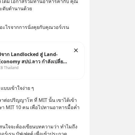
้น ก็ได้มีโอกาสร่วมทานอาหารค่ำกับ คุณ
ระดับตำนานด้วย
นอะไรจากการนั่งคุยกับคุณวอร์เรน 
จาก Landlocked สู่ Land-
Economy สปป.ลาว กำลังเปลี่ยน
CB Thailand
ก “ประเทศทางผ่าน” สู่
ลางเศรษฐกิจและโลจิสติกส์” ของ
าคลุ่มแม่น้ำโขง
 แบบเข้าใจง่าย ๆ
ษาต่อปริญญาโท ที่ MIT นั้น เขาได้เข้า
ษา MIT 10 คน เพื่อไปทานอาหารมื้อค่ำ
ที่สนใจจะต้องเขียนบทความว่า ทำไมถึง
อร์เรน บัฟเฟตต์ เพื่อเข้าประกวด