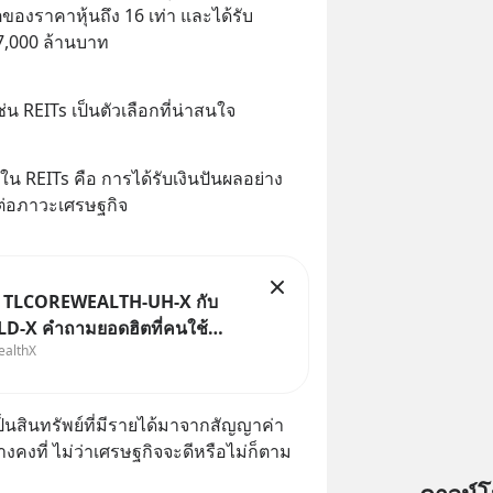
องราคาหุ้นถึง 16 เท่า และได้รับ
7,000 ล้านบาท
่น REITs เป็นตัวเลือกที่น่าสนใจ
 REITs คือ การได้รับเงินปันผลอย่าง
ต่อภาวะเศรษฐกิจ
ม TLCOREWEALTH-UH-X กับ
-X คำถามยอดฮิตที่คนใช้
ealthX
X ถามเข้ามา
็นสินทรัพย์ที่มีรายได้มาจากสัญญาค่า
้างคงที่ ไม่ว่าเศรษฐกิจจะดีหรือไม่ก็ตาม