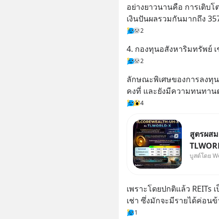
อย่างยาวนานคือ การเติบโตข
เงินปันผลรวมกันมากถึง 35
2
4. กองทุนอสังหาริมทรัพย์ เช
2
ลักษณะพิเศษของการลงทุนใน
คงที่ และยังมีความทนทาน
4
สูตรผส
TLWORLD
บูสต์โดย W
Wealth
เพราะโดยปกติแล้ว REITs เป
เช่า ซึ่งมักจะมีรายได้ค่อนข
1