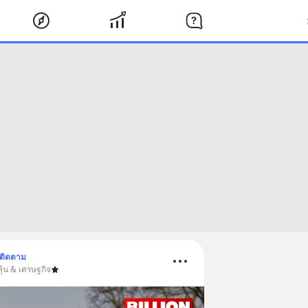
ติดตาม
ุ้น & เศรษฐกิจ