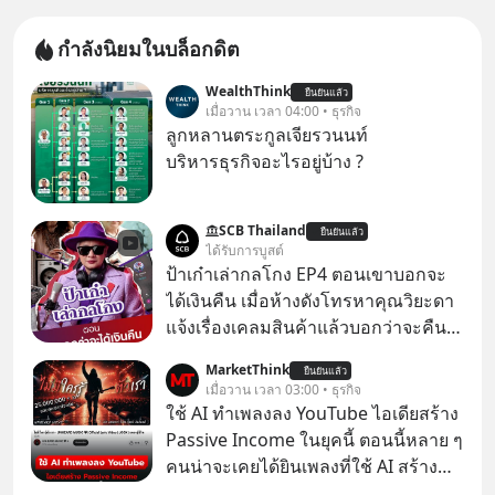
กำลังนิยมในบล็อกดิต
WealthThink
ยืนยันแล้ว
เมื่อวาน เวลา 04:00 • ธุรกิจ
ลูกหลานตระกูลเจียรวนนท์
บริหารธุรกิจอะไรอยู่บ้าง ?
SCB Thailand
ยืนยันแล้ว
ได้รับการบูสต์
ป้าเก๋าเล่ากลโกง EP4 ตอนเขาบอกจะ
ได้เงินคืน เมื่อห้างดังโทรหาคุณวิยะดา
แจ้งเรื่องเคลมสินค้าแล้วบอกว่าจะคืน
เงิน คุณวิยะดาจะได้เงินจริง หรือเป็น
MarketThink
ยืนยันแล้ว
เรื่องจ้อจี้ หาคำตอบได้ที่ “ป้าเก๋าเล่ากล
เมื่อวาน เวลา 03:00 • ธุรกิจ
โกง” EP4 ตอน “เขาบอกว่าจะได้เงิน
ใช้ AI ทำเพลงลง YouTube ไอเดียสร้าง
คืน” #ป้าเก๋าเล่ากลโกง #แก้เกมกลโกง
Passive Income ในยุคนี้ ตอนนี้หลาย ๆ
#อยู่อย่างยั่งยืน #Cybersecurity #เตือน
คนน่าจะเคยได้ยินเพลงที่ใช้ AI สร้าง
ภัยออนไลน์
ผ่านหูกันมาบ้าง เช่น เพลง “ไม่มีใคร