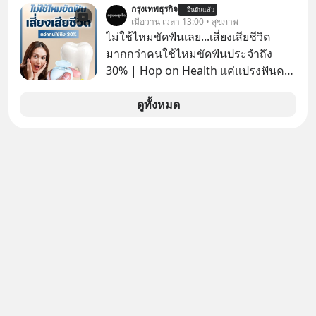
กรุงเทพธุรกิจ
ยืนยันแล้ว
รู้ตัวเรา” จากช่องชื่อว่า UNHEARD
เมื่อวาน เวลา 13:00 • สุขภาพ
MUSIC ที่ตอนนี้มียอดรับชมกว่า 26
ไม่ใช้ไหมขัดฟันเลย...เสี่ยงเสียชีวิต
ล้านครั้งแล้ว
มากกว่าคนใช้ไหมขัดฟันประจำถึง
30% | Hop on Health แค่แปรงฟันคง
ไม่พอ..จากการวิจัยตามเก็บข้อมูลผู้สูง
อายุ 5,000 คน มีข้อมูลที่น่าสนใจเกี่ยว
ดูทั้งหมด
กับโรคต่างๆที่เกิดจากการไม่ใช้ไหมขัด
ฟันเป็นประจำ เสี่ยงเกิดโรคนำไปสู่การ
เสียชีวิต...อะไรคือสาเหตุติดตามได้ใน
Hop On Health