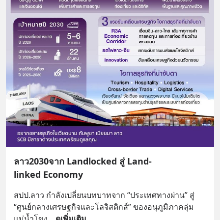
ลาว2030จาก Landlocked สู่ Land-
linked Economy
สปป.ลาว กำลังเปลี่ยนบทบาทจาก “ประเทศทางผ่าน” สู่ 
“ศูนย์กลางเศรษฐกิจและโลจิสติกส์” ของอนุภูมิภาคลุ่ม
แม่น้ำโขง
... 
ดูเพิ่มเติม