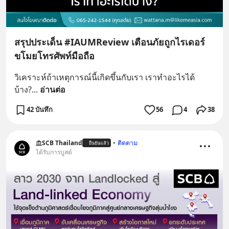
สรุปประเด็น #IAUMReview เตือนภัยถูกไรเดอร์
ขโมยโทรศัพท์มือถือ
วิเคราะห์ถ้าเหตุการณ์นี้เกิดขึ้นกับเรา เราทำอะไรได้
บ้าง?
... 
อ่านต่อ
42 บันทึก
56
4
38
SCB Thailand
•
ติดตาม
ยืนยันแล้ว
ได้รับการบูสต์