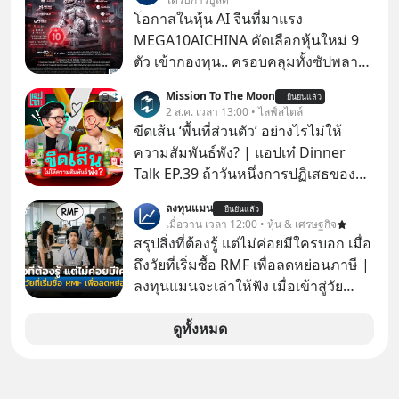
MUSIC ที่ตอนนี้มียอดรับชมกว่า 26
โอกาสในหุ้น AI จีนที่มาแรง
ล้านครั้งแล้ว
MEGA10AICHINA คัดเลือกหุ้นใหม่ 9
ตัว เข้ากองทุน.. ครอบคลุมทั้งซัปพลาย
เชน AI จีน พิเศษ ช่วง 3 - 19 ส.ค. 69 มี
Mission To The Moon
ยืนยันแล้ว
โปรโมชัน ลด 50% ค่าธรรมเนียมซื้อ |
2 ส.ค. เวลา 13:00 • ไลฟ์สไตล์
ยอด 2 ล้านบาทขึ้นไป ฟรีค่าธรรมเนียม
ขีดเส้น ‘พื้นที่ส่วนตัว’ อย่างไรไม่ให้
ซื้อ
ความสัมพันธ์พัง? | แอปเท๋ Dinner
Talk EP.39 ถ้าวันหนึ่งการปฏิเสธของ
เราทำให้อีกฝ่ายรู้สึกเจ็บปวด คิดว่าเรา
ลงทุนแมน
ยืนยันแล้ว
ตั้งกำแพงใส่และมองว่าเราเห็นแก่ตัวทั้ง
เมื่อวาน เวลา 12:00 • หุ้น & เศรษฐกิจ
ที่เราเองก็ไม่เคยปฏิเสธใครอย่างนี้มา
สรุปสิ่งที่ต้องรู้ แต่ไม่ค่อยมีใครบอก เมื่อ
ก่อน แต่พอตั้งใจจะ ‘สร้างขอบเขต’ เพื่อ
ถึงวัยที่เริ่มซื้อ RMF เพื่อลดหย่อนภาษี |
ตัวเองดูสักครั้ง กลับทำให้เกิดรอยร้าว
ลงทุนแมนจะเล่าให้ฟัง เมื่อเข้าสู่วัย
ในความสัมพันธ์เสียอย่างนั้น โดยราย
ทำงานและเริ่มมีรายได้ถึงเกณฑ์เสีย
การแอปเท๋ Dinner Talk ในวันนี้โฮสต์
ภาษี หลายคนมักได้รับคำแนะนำให้
ดูทั้งหมด
ทั้ง 2 ท่าน แทป-รวิศ หาญอุตสาหะ และ
ลงทุนใน RMF เพราะนอกจากจะช่วยลด
เอ๋ นิ้วกลม-สราวุธ เฮ้งสวัสดิ์ จะพาทุก
หย่อนภาษีได้แล้ว ยังเป็นโอกาสในการ
คนไปสำรวจวิธีสร้างขอบเขตเพื่อรักษา
สร้างความมั่งคั่งระยะยาว แต่น้อยคน