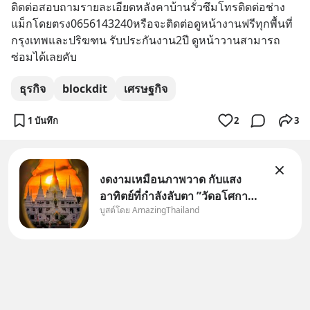
ติดต่อสอบถามรายละเอียดหลังคาบ้านรั่วซึมโทรติดต่อช่าง
แม็กโดยตรง0656143240หรือจะติดต่อดูหน้างานฟรีทุกพื้นที่
กรุงเทพและปริฆฑน รับประกันงาน2ปี ดูหน้าวานสามารถ
ซ่อมได้เลยคับ
ธุรกิจ
blockdit
เศรษฐกิจ
1 บันทึก
2
3
งดงามเหมือนภาพวาด กับแสง
อาทิตย์ที่กำลังลับตา ”วัดอโศกา
บูสต์โดย AmazingThailand
ราม” จ.สมุทรปราการ