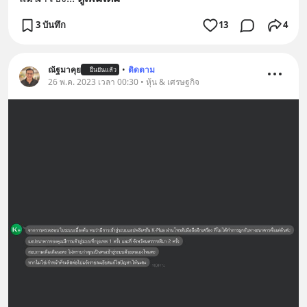
3 บันทึก
13
4
ณัฐมาคุย
•
ติดตาม
ยืนยันแล้ว
26 พ.ค. 2023 เวลา 00:30 • หุ้น & เศรษฐกิจ