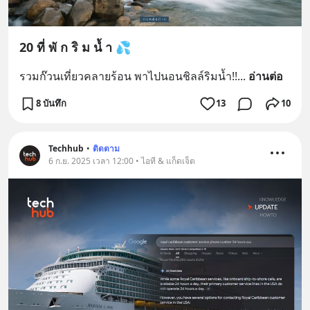
20 ที่ พั ก ริ ม นํ้ า 💦
รวมก๊วนเที่ยวคลายร้อน พาไปนอนชิลล์ริมน้ำ!!
... 
อ่านต่อ
8 บันทึก
13
10
Techhub
•
ติดตาม
6 ก.ย. 2025 เวลา 12:00 • ไอที & แก็ดเจ็ต