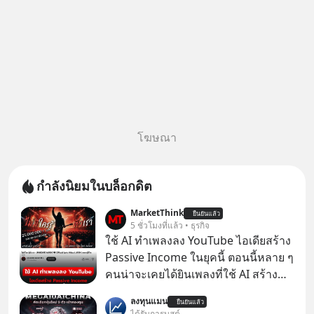
โฆษณา
กำลังนิยมในบล็อกดิต
MarketThink
ยืนยันแล้ว
5 ชั่วโมงที่แล้ว • ธุรกิจ
ใช้ AI ทำเพลงลง YouTube ไอเดียสร้าง
Passive Income ในยุคนี้ ตอนนี้หลาย ๆ
คนน่าจะเคยได้ยินเพลงที่ใช้ AI สร้าง
ผ่านหูกันมาบ้าง เช่น เพลง “ไม่มีใคร
ลงทุนแมน
ยืนยันแล้ว
รู้ตัวเรา” จากช่องชื่อว่า UNHEARD
ได้รับการบูสต์