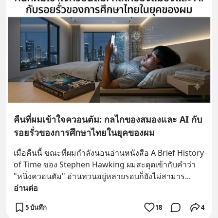
คืนที่ผมเข้าใจควอนตัม: กลไกของสมองและ AI กับ
รอยรั่วของการศึกษาไทยในยุคของผม
เมื่อคืนนี้ ขณะที่ผมกำลังนอนอ่านหนังสือ A Brief History 
of Time ของ Stephen Hawking ผมสะดุดเข้ากับคำว่า 
"หนึ่งควอนตัม" อ่านทวนอยู่หลายรอบก็ยังไม่สามาร
... 
อ่านต่อ
5 บันทึก
18
4