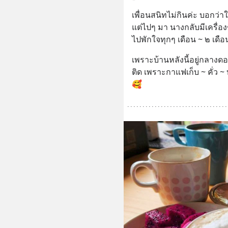
เพื่อนสนิทไม่กินค่ะ บอกว่าใ
แต่ไปๆ มา นางกลับมีเครื่อ
ไปพักใจทุกๆ เดือน ~ ๒ เดือ
เพราะบ้านหลังนี้อยู่กลางดอย
ติด เพราะกาแฟเก็บ ~ คั่ว ~ 
🥰