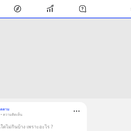
ิดตาม
 • ความคิดเห็น
นใดไม่กินบ้าง เพราะอะไร ?