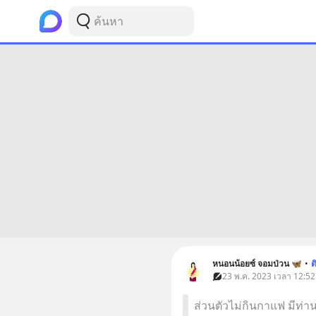
หนอนน้อยซ์ จอมป่วน 🦋
•
ต
23 พ.ค. 2023 เวลา 12:52
ส่วนตัวไม่กินกาแฟ มีท่า