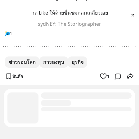
กด Like ให้ด้วยชื่นชมกลมเกลียวเอย
sydNEY: The Storiographer
1
ข่าวรอบโลก
การลงทุน
ธุรกิจ
บันทึก
1