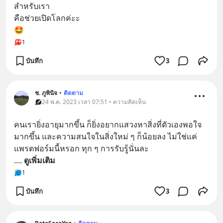
สำหรับเรา
คือช่วยเปิดโลกค่ะะ
🤩
1
บันทึก
3
ช. ภูพินิจ
•
ติดตาม
24 พ.ค. 2023 เวลา 07:51 • ความคิดเห็น
คนเรายิ่งอายุมากขึ้น ก็ยิ่งอยากแสวงหาสิ่งที่ตัวเองพอใจ
มากขึ้น และความสนใจในสิ่งใหม่ ๆ ก็น้อยลง ไม่ใช่แค่
แพรตฟอร์มนี้หรอก ทุก ๆ การรับรู้นั่นละ 
.
... 
ดูเพิ่มเติม
1
บันทึก
3