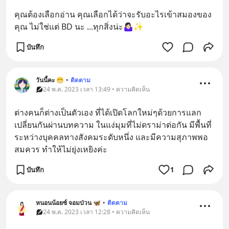
คุณต้องเลือกอ่าน คุณเลือกได้ว่าจะรับอะไรเข้าสมองของ
คุณ ไม่ใช่แต่ BD นะ ...ทุกสิ่งน่ะ🤷🏻‍♀️✨
บันทึก
วันนี้คะ 😁
•
ติดตาม
24 พ.ค. 2023 เวลา 13:49 • ความคิดเห็น
ต่างคนก็ต่างเป็นตัวเอง ที่ได้เปิดโลกใหม่ๆด้วยการแลก
เปลี่ยนกันผ่านบทความ ในแง่มุมที่ไม่ดราม่าต่อกัน มีพื้นที่
ระหว่างบุคคลทางสังคมระดับหนึ่ง และมีความสุภาพพอ
สมควร ทำให้ไม่ยุ่งเหยิงค่ะ
บันทึก
1
หนอนน้อยซ์ จอมป่วน 🦋
•
ติดตาม
24 พ.ค. 2023 เวลา 12:28 • ความคิดเห็น