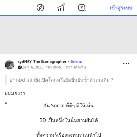
เข้าสู่ระบบ
sydNEY: The Storiographer
•
ติดตาม
24 พ.ค. 2023 เวลา 09:46 • ความคิดเห็น
อ่านbd แล้วยิ่งเปิดโลกหรือยิ่งยืนยันซ้ำตัวตนเดิม ?
ผมมองว่า
อัน Social ที่ดีๆ มีให้เห็น
BD เป็นหนึ่งในนั้นสานฝันได้
ทั้งความรู้เรื่องลงทุนหนุนนำไป