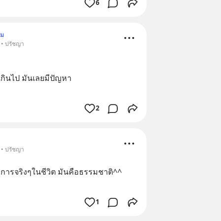
6
าม
 • ปรัชญา
เกินไป มันเลยมีปัญหา
2
 • ปรัชญา
ักการจริงๆในชีวิต มันคือธรรมชาติ^^
1