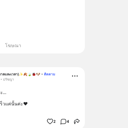
โฆษณา
 (กาลและเวลา)✨🍂🍃🐞🐶
•
ติดตาม
 • ปรัชญา
ะ...
ร็วแค่นั้นค่ะ❤️
2
4