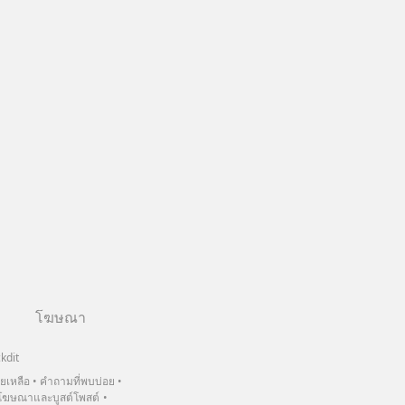
โฆษณา
kdit
วยเหลือ
คำถามที่พบบ่อย
ฆษณาและบูสต์โพสต์