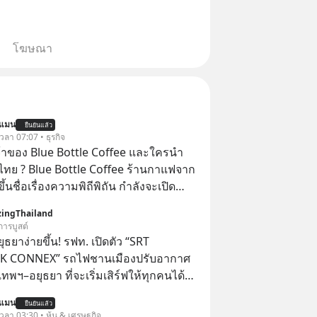
โฆษณา
นแมน
ยืนยันแล้ว
 เวลา 07:07 • ธุรกิจ
จ้าของ Blue Bottle Coffee และใครนำ
ไทย ? Blue Bottle Coffee ร้านกาแฟจาก
ขึ้นชื่อเรื่องความพิถีพิถัน กำลังจะเปิด
นประเทศไทย ที่ Central Park
ingThailand
การบูสต์
ยุธยาง่ายขึ้น! รฟท. เปิดตัว “SRT
 CONNEX” รถไฟชานเมืองปรับอากาศ
งเทพฯ–อยุธยา ที่จะเริ่มเสิร์ฟให้ทุกคนได้มา
การณ์ไปด้วยกัน ตั้งแค่วันที่ 1 สิงหาคม
นแมน
ยืนยันแล้ว
 เวลา 03:30 • หุ้น & เศรษฐกิจ