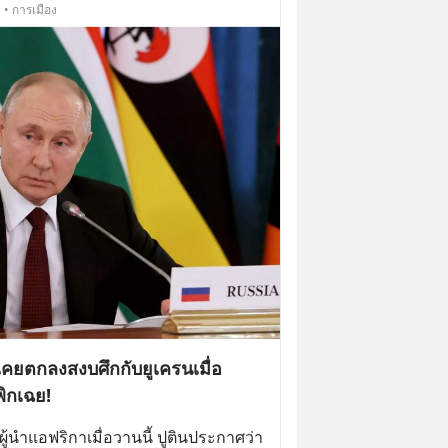
 • การเมือง
่เคยตกลงสงบศึกกับยูเครนเมื่อ
พิกเฉย!
ผู้นำแอฟริกาเมื่อวานนี้ ปูตินประกาศว่า