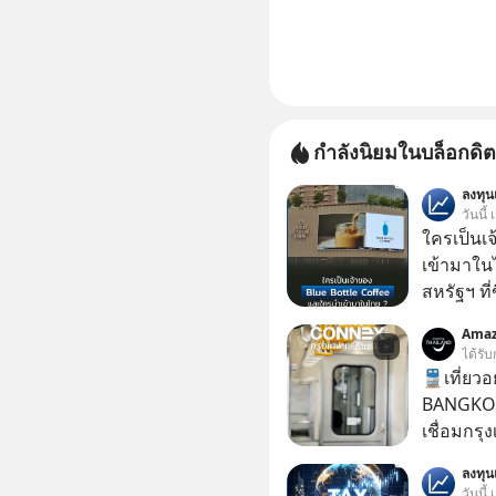
กำลังนิยมในบล็อกดิต
ลงทุ
วันนี้
ใครเป็นเ
เข้ามาใน
สหรัฐฯ ที่
สาขาแรกใ
Amaz
ได้รับ
🚆เที่ยวอ
BANGKOK
เชื่อมกรุ
ร่วมประสบ
ลงทุ
2569 นี้! ค่าตั๋วเริ่มต้นเพียง 30 บาท เส้นทางให้
วันนี้