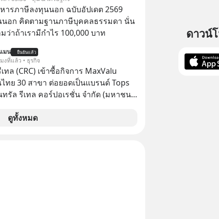
ก ได้แก่ สถานีกลางกรุงเทพอภิวัฒน์ →
บริหารภาษีลงทุนนอก ฉบับอัปเดต 2569
 → รังสิต → คลองพุทรา → บางปะอิน →
นนอก คิดตามฐานภาษีบุคคลธรรมดา นั่น
ไฟแห่งประเทศไทย ยก
ดาวน์
ว่าถ้าเรามีกำไร 100,000 บาท
การรถไฟชานเมืองด้วยขบวน SRT
นแมน
 CONNEX (BNEX) นำรถดีเซลราง KIHA
ยืนยันแล้ว
โมงที่แล้ว • ธุรกิจ
ประเทศญี่ปุ่น มาปรับปรุงใหม่ทั้งคัน ปรับ
รีเทล (CRC) เข้าซื้อกิจการ MaxValu
่นั่งสบาย พร้อมขยายต้นทางมาที่สถานี
นไทย 30 สาขา ต่อยอดเป็นแบรนด์ Tops
ทพอภิวัฒน์ เชื่อมต่อรถไฟฟ้าสายต่าง ๆ
็นทรัล รีเทล คอร์ปอเรชั่น จำกัด (มหาชน)
iland #สุขทันทีที่
แจ้งตลาดหลักทรัพย์ฯ ว่า บริษัท เซ็นทรัล
 จำกัด (CFR) ซึ่งเป็นบริษัทย่อยที่ CRC ถือ
ดูทั้งหมด
เทศไทย
ทางตรงและทางอ้อม 100%