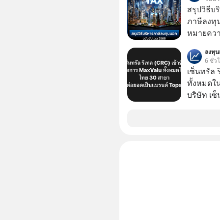
บริการหลั
สรุปวิธี
ดอนเมือง
ภาษีลงทุ
บ้านโพ → อยุธยา การรถ
หมายความ
ระดับบริ
ลงทุ
BANGKOK
6 ชั่ว
40/48 จาก
เซ็นทรัล 
อากาศ ที
ทั้งหมดใ
กลางกรุงเ
บริษัท เซ
ได้สะดวกยิ่งขึ้น #AmazingTha
หรือ CRC 
เที่ยวไทย #SRTBANGKOKCONNEX #การรถไฟ
ฟู้ด รีเทล
แห่งประ
หุ้นทั้ง