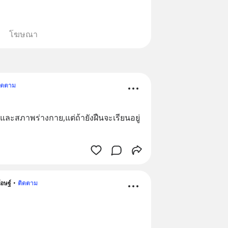
โฆษณา
ิดตาม
และสภาพร่างกาย,แต่ถ้ายังฝืนจะเรียนอยู่
อษฐ์
•
ติดตาม