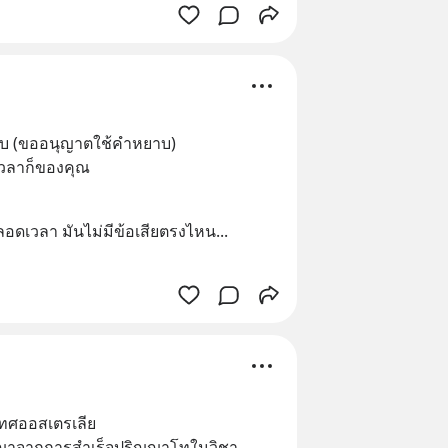
คับ (ขออนุญาตใช้คำหยาบ)
เวลาก็ของคุณ 
ู่ตลอดเวลา มันไม่มีข้อเสียตรงไหน
... 
เทศออสเตรเลีย 
ญญาจากการสำเร็จปริญญาโทในวิชา 