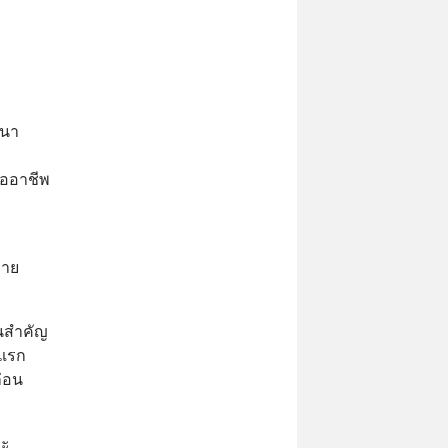
ทนา
ืออาชีพ
ลาย
คนสำคัญ
้งแรก
ก่อน
วะ