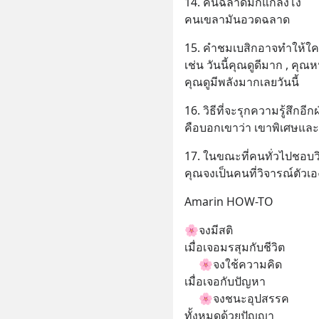
14. คนฉลาดมักแกล้งโง่
คนเขลามันอวดฉลาด
15. คำชมเบสิกอาจทำให้ใคร
เช่น วันนี้คุณดูดีมาก , คุณห
คุณดูมีพลังมากเลยวันนี้
16. วิธีที่จะรุกความรู้สึกอีกฝ
คือบอกเขาว่า เขาพิเศษแล
17. ในขณะที่คนทั่วไปชอบว
คุณจงเป็นคนที่วิจารณ์ตัวเ
Amarin HOW-TO
🌸จงมีสติ
เมื่อเจอมรสุมกับชีวิต
     🌸จงใช้ความคิด
เมื่อเจอกับปัญหา
     🌸จงชนะอุปสรรค
ทั้งหมดด้วยปัญญา