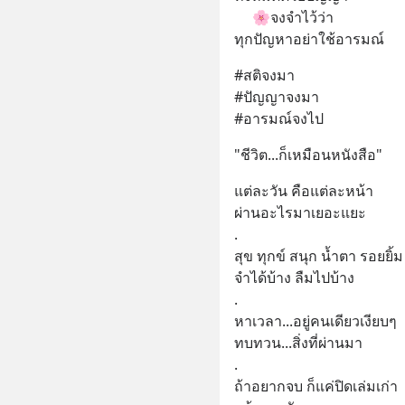
     🌸จงจำไว้ว่า
ทุกปัญหาอย่าใช้อารมณ์
#สติจงมา
#ปัญญาจงมา
#อารมณ์จงไป
"ชีวิต...ก็เหมือนหนังสือ"
แต่ละวัน คือแต่ละหน้า
ผ่านอะไรมาเยอะแยะ
.
สุข ทุกข์ สนุก น้ำตา รอยยิ้ม
จำได้บ้าง ลืมไปบ้าง
.
หาเวลา...อยู่คนเดียวเงียบๆ
ทบทวน...สิ่งที่ผ่านมา 
.
ถ้าอยากจบ ก็แค่ปิดเล่มเก่า