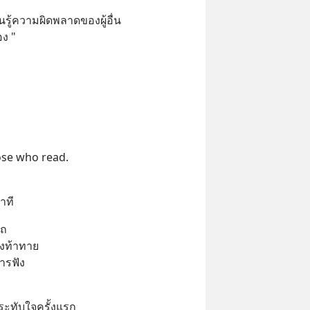
รู้ความผิดพลาดของผู้อื่น
อง "
ose who​ read.
าที
รถ
่งท้าทาย
ารฟัง
ะทับใจครั้งแรก