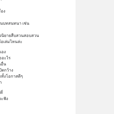
ื่อง
่อนบทสนทนา เช่น 
ือ นวนิยายสืบสวนสอบสวน
ือเล่มไหนล่ะ
วเอง
่ออะไร
อื่น
ปิดกว้าง
ทั้งโอกาสดีๆ
า
ี่
จะฟัง