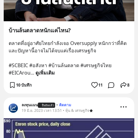
บ้านล้นตลาดหนักแค่ไหน?
ตลาดที่อยู่อาศัยไทยกำลังเจอ Oversupply หนักกว่าที่คิด 
และปัญหานี้อาจไม่ได้จบแค่เรื่องเศรษฐกิจ 
#SCBEIC #อสังหา #บ้านล้นตลาด #เศรษฐกิจไทย 
#EICArou
... 
ดูเพิ่มเติม
10 บันทึก
11
8
ลงทุนแมน
•
ติดตาม
ยืนยันแล้ว
19 มิ.ย. 2023 เวลา 13:51 • หุ้น & เศรษฐกิจ