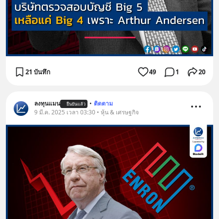
21 บันทึก
49
1
20
ลงทุนแมน
•
ติดตาม
ยืนยันแล้ว
9 มี.ค. 2025 เวลา 03:30 • หุ้น & เศรษฐกิจ