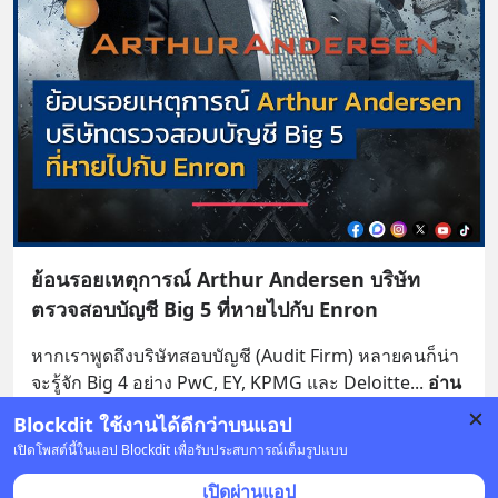
ย้อนรอยเหตุการณ์ Arthur Andersen บริษัท
ตรวจสอบบัญชี Big 5 ที่หายไปกับ Enron
หากเราพูดถึงบริษัทสอบบัญชี (Audit Firm) หลายคนก็น่า
จะรู้จัก Big 4 อย่าง PwC, EY, KPMG และ Deloitte
... 
อ่าน
ต่อ
Blockdit ใช้งานได้ดีกว่าบนแอป
1
เปิดโพสต์นี้ในแอป Blockdit เพื่อรับประสบการณ์เต็มรูปแบบ
8 บันทึก
39
1
7
เปิดผ่านแอป