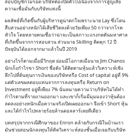
สอบบัญชีก็ไม่รอด บริษัทต้องปิดตัวไปเนื่องจากการสูญเสีย
ความเชื่อมั่นกับบริษัทแห่งนี้
ผลลัพธ์ที่เกิดขึ้นกับผู้บริหารดูน่าตกใจเพราะนาย Lay ซึ่งโดน
สืบสวนอย่างหนักได้เสียชีวิตลงด้วยวัยเพียง 50 กว่าจากโรค
หัวใจ โดยหลายคนเชื่อว่าน่าจะเป็นสภาวะแรงกดดันมหาศาล
ที่เกิดขึ้นจากการสอบสวน ส่วนนาย Skilling ติดคุก 12 ปี 
ปัจจุบันได้ออกจากมาแล้วในปี 2019
อย่างไรก็ตามเมื่อมีวิกฤต ย่อมมีโอกาสเมื่อนาย Jim Chanos 
นักเก็งกำไรขา Short ชื่อดัง ได้ติดตามหุ้นแล้ววิเคราะห์เชิง
ลึกไปที่ต้นทุนการเงินของบริษัทหรือ Cost of capital อยู่ที่ 9% 
แต่ตัวเลขผลตอบแทนจากการลงทุนหรือ Return on 
Investment อยู่ที่เพียง 7% นั่นหมายความว่าบริษัทไม่ได้ทำ
กำไรตามที่รายงานออกมา และเขาก็เริ่มมีมุมมองว่าหุ้นต้อง
ลดลงอย่างหนักเมื่อความจริงเปิดเผยออกมา จึงเข้า Short หุ้น 
และได้กำไรไปหลายร้อยล้านดอลลาร์เลยทีเดียว
บทสรุปจากกรณีศึกษาของ Enron คล้ายกับกรณีในบ้านเรา 
มันช่วยสอนนักลงทุนให้คิดวิเคราะห์สองชั้นเมื่อเจอกับบริษัท