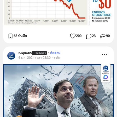
68 บันทึก
200
23
90
ลงทุนแมน
•
ติดตาม
ยืนยันแล้ว
4 ธ.ค. 2024 เวลา 03:30 • ธุรกิจ