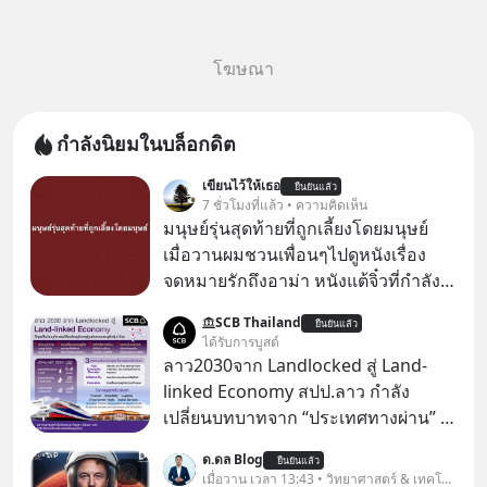
โฆษณา
กำลังนิยมในบล็อกดิต
เขียนไว้ให้เธอ
ยืนยันแล้ว
7 ชั่วโมงที่แล้ว • ความคิดเห็น
มนุษย์รุ่นสุดท้ายที่ถูกเลี้ยงโดยมนุษย์
เมื่อวานผมชวนเพื่อนๆไปดูหนังเรื่อง
จดหมายรักถึงอาม่า หนังแต้จิ๋วที่กำลัง
โด่งดังทั่วโลกอยู่ในตอนนี้ เหตุเกิดจาก
SCB Thailand
ยืนยันแล้ว
ป๊าผมเห็นโปสเตอร์หนังเรื่องนี้หลาย
ได้รับการบูสต์
เดือนก่อนและอยากดูมาก ด้วยเพราะว่า
ลาว2030จาก Landlocked สู่ Land-
อากงก็มาจากเมืองจีน ป๊าก็พูดแต้จิ๋วได้
linked Economy สปป.ลาว กำลัง
มีเรื่องราวมีความผูกพันที่ได้ยินตั้งแต่
เปลี่ยนบทบาทจาก “ประเทศทางผ่าน” สู่
เด็ก
“ศูนย์กลางเศรษฐกิจและโลจิสติกส์”
ด.ดล Blog
ยืนยันแล้ว
ของอนุภูมิภาคลุ่มแม่น้ำโขง
เมื่อวาน เวลา 13:43 • วิทยาศาสตร์ & เทคโนโลยี