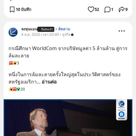
10 บันทึก
52
1
9
ลงทุนแมน
•
ติดตาม
ยืนยันแล้ว
4 ธ.ค. 2020 เวลา 02:40 • ธุรกิจ
กรณีศึกษา WorldCom จากบริษัทมูลค่า 5 ล้านล้าน สู่การ
ล้มละลาย
3
หนึ่งในการล้มละลายครั้งใหญ่สุดในประวัติศาสตร์ของ
สหรัฐอเมริกา
... 
อ่านต่อ
20