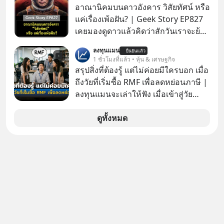
อาณานิคมบนดาวอังคาร วิสัยทัศน์ หรือ
แค่เรื่องเพ้อฝัน? | Geek Story EP827
เคยมองดูดาวแล้วคิดว่าสักวันเราจะย้าย
ไปอยู่บนดาวอังคารตามที่ Elon Musk
ลงทุนแมน
ยืนยันแล้ว
หรือ Jeff Bezos บอกไว้หรือเปล่า ภาพ
1 ชั่วโมงที่แล้ว • หุ้น & เศรษฐกิจ
ฝันที่มหาเศรษฐีซิลิคอนแวลลีย์วาดไว้ว่า
สรุปสิ่งที่ต้องรู้ แต่ไม่ค่อยมีใครบอก เมื่อ
มนุษย์นับล้านจะไปสร้างอาณานิคม
ถึงวัยที่เริ่มซื้อ RMF เพื่อลดหย่อนภาษี |
ใหม่ ล้อมรอบด้วยเทคโนโลยีสุดล้ำ อาจ
ลงทุนแมนจะเล่าให้ฟัง เมื่อเข้าสู่วัย
จะฟังดูน่าตื่นเต้น แต่ความจริงที่ถูกซ่อน
ทำงานและเริ่มมีรายได้ถึงเกณฑ์เสีย
ไว้ใต้พรมคือ ดาวอังคารเป็นเพียงนรกที่
ภาษี หลายคนมักได้รับคำแนะนำให้
ดูทั้งหมด
เต็มไปด้วยรังสีมรณะและฝุ่นพิษ แล้ว
ลงทุนใน RMF เพราะนอกจากจะช่วยลด
ทำไมบรรดาผู้นำเทคโนโลยีถึงยัง
หย่อนภาษีได้แล้ว ยังเป็นโอกาสในการ
พยายามหลอกขายฝันลมๆ แล้งๆ นี้ให้
สร้างความมั่งคั่งระยะยาว แต่น้อยคน
กับคนทั้งโลก พวกเขากำลังซ่อนความ
นักที่จะลงลึกว่า ถ้าลงทุนใน RMF ควรรู้
ลับอะไรไว้เบื้องหลังโปรเจกต์อวกาศที่
อะไรบ้าง ควรดู ตรงไหน ทำอย่างไร ถึง
ผลาญทรัพยากรมหาศาล วันนี้เราจะมา
จะดีกับเรา แล้วเราควรรู้ข้อมูลอะไร
กะเทาะเปลือกความลวงโลกนี้กัน ใครที่
เกี่ยวกับ RMF บ้าง เพื่อให้นำไปใช้ต่อได้
คิดว่าอนาคตของมนุษยชาติอยู่บนดาว
จริง ๆ ลงทุนแมนจะเล่าให้ฟัง
ดวงอื่น เลือกฟังกันได้เลยนะครับ อย่า