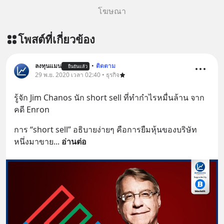
=========================
โฆษณา
เครียด หลับยาก ผมอยากแนะนำ
ผลิตภัณฑ์เสริมอาหาร Diip CBD ช่วย
โพสต์ที่เกี่ยวข้อง
บรรเทาความเครียด ลดความวิตกกังวล
เพิ่มการผ่อนคลาย ซึ่งช่วยให้การนอน
หลับมีประสิทธิภาพมากยิ่งขึ้น 📍 สนใจ
ลงทุนแมน
•
ติดตาม
ยืนยันแล้ว
สั่งซื้อสินค้า Diip CBD 💬 LINE :
29 พ.ย. 2020 เวลา 02:40 • ธุรกิจ
@diipgeek 🔗 หรือกดลิงก์
รู้จัก Jim Chanos นัก short sell ที่ทำกำไรหมื่นล้าน จาก
https://lin.ee/U91Fzyz
คดี Enron
การ “short sell” อธิบายง่ายๆ คือการยืมหุ้นของบริษัท
หนึ่งมาขาย
... 
อ่านต่อ