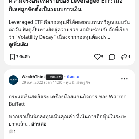
ความจริงอันโหดร้ายของ Leveraged ETF: เมื่อ
กิเลสถูกจัดตั้งเป็นระบบการเงิน
Leveraged ETF คือกองทุนที่ให้ผลตอบแทนทวีคูณแบบวัน
ต่อวัน ฟังดูเป็นทางลัดสู่ความรวย แต่มันซ่อนกับดักที่เรียก
ว่า "Volatility Decay" เนื่องจากกองทุนต้องปร
... 
ดูเพิ่มเติม
3 บันทึก
5
1
WealthThink
•
ติดตาม
ยืนยันแล้ว
29 ส.ค. 2022 เวลา 11:30 • หุ้น & เศรษฐกิจ
กระแสเงินสดอิสระ เครื่องมือสแกนกิจการ ของ Warren 
Buffett
หากเราเป็นนักลงทุนเน้นคุณค่า ที่เน้นการถือหุ้นในระยะ
ยาวแล้ว
... 
อ่านต่อ
1