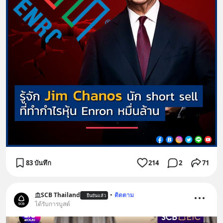
83 บันทึก
214
2
71
SCB Thailand
•
ติดตาม
ยืนยันแล้ว
ได้รับการบูสต์