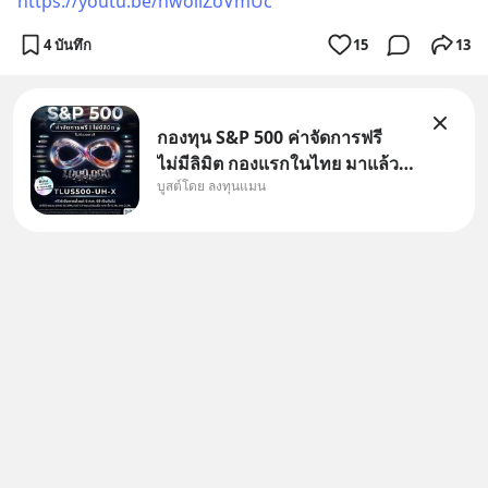
https://youtu.be/hwollZoVmUc
4 บันทึก
15
13
กองทุน S&P 500 ค่าจัดการฟรี
ไม่มีลิมิต กองแรกในไทย มาแล้ว..
บูสต์โดย ลงทุนแมน
กองทุนที่ออกแบบมาเพื่อแก้ Pain
Point ใหญ่ของนักลงทุนไทย
พร้อมกัน 3 เรื่อง