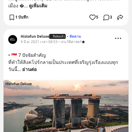
เมือง 
... 
ดูเพิ่มเติม
1 บันทึก
5
3
Histofun Deluxe
•
ติดตาม
ยืนยันแล้ว
9 มี.ค. 2021 เวลา 08:53 • ประวัติศาสตร์
• 🇸🇬 7 ปัจจัยสำคัญ 
ที่ทำให้สิงคโปร์กลายเป็นประเทศที่เจริญรุ่งเรืองแบบทุก
วันนี้
... 
อ่านต่อ