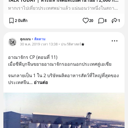
TALK TODAY | พระมหาเจดีย์ที่เป็นตำนานมา 2,000 กว่าปี - เพจปั่นเรื่อง เป็นภาพ
หากเราไปเที่ยวประเทศพม่าแล้ว แน่นอนว่าหนึ่งในสถานที่ไปเที่ยวจะต้องมีพุทธศาสนสถานอย่างแน่นอน ทั้งนี้เป็นผลสืบเนื่องมาจากประชาชนส่วนใหญ่ในพม่านับถือศาสนพุทธกว่า 88% ประเทศพม่านับได้ว่าเป็นประเทศที่นับถือศาสนพุทธมากที่สุดเมื่อเทียบสัดส่วนต่อจำนวนประชากรด้วยกัน พระพุทธศาสนาเข้ามาสู่ประเทศพม่า ตั้งแต่สมั
2 บันทึก
20
8
1
ลุงแมน
•
ติดตาม
30 พ.ค. 2019 เวลา 13:38 • ประวัติศาสตร์
อาณาจักร CP (ตอนที่ 11)
เมื่อซีพีบุกจีนขยายอาณาจักรออกนอกประเทศสู่เอเชีย
จนกลายเป็น 1 ใน 2 บริษัทผลิตอาหารสัตว์ที่ใหญ่ที่สุดของ
ประเทศจีน
... 
อ่านต่อ