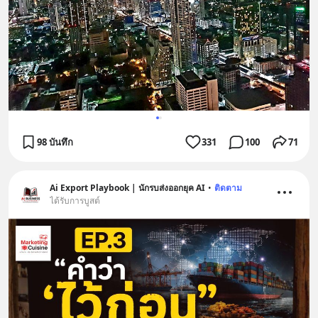
98 บันทึก
331
100
71
Ai Export Playbook | นักรบส่งออกยุค AI
•
ติดตาม
ได้รับการบูสต์