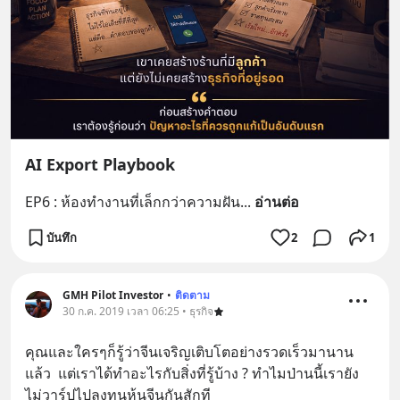
AI Export Playbook
EP6 : ห้องทำงานที่เล็กกว่าความฝัน
... 
อ่านต่อ
บันทึก
2
1
GMH Pilot Investor
•
ติดตาม
30 ก.ค. 2019 เวลา 06:25 • ธุรกิจ
คุณและใครๆก็รู้ว่าจีนเจริญเติบโตอย่างรวดเร็วมานาน
แล้ว  แต่เราได้ทำอะไรกับสิ่งที่รู้บ้าง ? ทำไมป่านนี้เรายัง
ไม่วาร์ปไปลงทุนหุ้นจีนกันสักที