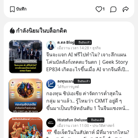
บันทึก
1
กำลังนิยมในบล็อกดิต
ด.ดล Blog
ยืนยันแล้ว
เมื่อวาน เวลา 14:28 • ธุรกิจ
จีนจะแจก AI ฟรีไปทำไม? เจาะลึกแผน
โค่นบัลลังก์เทคตะวันตก | Geek Story
EP834 เกิดอะไรขึ้นเมื่อ AI จากจีนที่เปิด
ให้ใช้งานฟรี กลับทำผลงานได้เทียบเท่า
ลงทุนแมน
ยืนยันแล้ว
AI ระดับท็อปของอเมริกาที่ใช้เงินลงทุน
ได้รับการบูสต์
สร้างกว่าร้อยล้านดอลลาร์
กองทุน ชิปเอเชีย ค่าจัดการต่ำสุดใน
ปรากฏการณ์นี้ทำเอาซีอีโอผู้ทรง
กลุ่ม มาแล้ว.. รู้ไหมว่า CXMT อยู่ดี ๆ
อิทธิพลอย่าง Jensen Huang แห่ง
ขึ้นมาเป็นบริษัทอันดับ 1 ในจีนแซงหน้า
Nvidia ถึงกับออกปากเชียร์สุดตัวว่านี่
Tencent ขณะเดียวกัน TSMC เป็น
Histofun Deluxe
คืออนาคต แต่ในขณะเดียวกัน บริษัท
ยืนยันแล้ว
บริษัทอันดับ 1 ในไต้หวันมานานแล้ว
เมื่อวาน เวลา 11:00 • ประวัติศาสตร์
ยักษ์ใหญ่อย่าง OpenAI และ
📅 ชื่อเจ็ดวันในสัปดาห์ มีที่มาจากไหน?
Anthropic กลับนั่งไม่ติด ถึงขั้นรีบส่ง