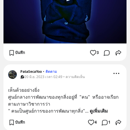
บันทึก
3
PataSecaYoo
•
ติดตาม
20 มิ.ย. 2023 เวลา 02:49 • ความคิดเห็น
เห็นด้วยอย่างยิ่ง
ศูนย์กลางการพัฒนาของทุกสิ่งอยู่ที่  "คน"  หรืออาจเรียก
ตามภาษาวิชาการว่า
" คนเป็นศูนย์การของการพัฒนาทุกสิ่ง"
... 
ดูเพิ่มเติม
บันทึก
4
1