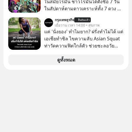
ในสมัยโรมัน ชาวโรมันได้ตั้งชื่อ 7 วัน
สัญญาณเตือนรัฐบาลอเมริกาว่าสิ่งนี้คือ
ในสัปดาห์ตามดาวเคราะห์ทั้ง 7 ดวง ที่
ภัยความมั่นคงระดับชาติ ทำไมจีนถึง
ชาวโรมันรู้จักในตอนนั้น
ยอมหงายการ์ดแจกเทคโนโลยีระดับ
กรุงเทพธุรกิจ
ยืนยันแล้ว
เมื่อวาน เวลา 14:00 • สุขภาพ
โลกให้ทุกคนดาวน์โหลดไปใช้แบบฟรีๆ
แค่ 'นั่งยอง' ทำไมยาก? ฝรั่งทำไม่ได้ แต่
และเบื้องหลังข้ออ้างเรื่องความ
เอเชียทำชิล ไขความลับ Asian Squat
ปลอดภัย แท้จริงแล้วบริษัทยักษ์ใหญ่
ท่าวัดความฟิตใกล้ตัว ช่วยชะลอวัย
ของอเมริกากำลังกลัวอะไรกันแน่ เลือก
หลายคนอาจเคยเห็นคลิปไวรัลของชาว
ฟังกันได้เลยนะครับ อย่าลืมกด Follow
ต่างชาติที่พยายามทำ “Asian Squat”
ดูทั้งหมด
ติดตาม PodCast ช่อง Geek Forever’s
หรือการนั่งยองแบบคนเอเชีย แต่สุดท้าย
Podcast ของผมกันด้วยนะครับ 🎧 ฟัง
ก็เสียการทรงตัว ล้มหงายหลัง หรือไม่ก็
ผ่าน Spotify : https://bit.ly/3THQjeg
ต้องยกส้นเท้าขึ้น เพราะไม่สามารถนั่ง
🎧 ฟังผ่าน Apple Podcast :
ค้างในท่านั้นได้
https://bit.ly/3S20TMC 🎧 ฟังผ่าน
Podbean : https://bit.ly/4q3cgAi 🎧
ฟังผ่าน Youtube :
https://youtu.be/eSTDquQTWtI The
original article appeared here
https://www.tharadhol.com/geek-