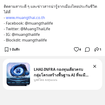
ติดตามสาระดี ๆ และข่าวสารน่ารู้จากเมืองไทยประกันชีวิต 
ได้ที่
- 
www.muangthai.co.th
- Facebook: @muangthailife 
- Twitter: @MuangThaiLife
- IG: @muangthailife
- Blockdit: muangthailife
1 บันทึก
4
1
LHAI-INFRA กองทุนเดียวครบ
กลุ่มโครงสร้างพื้นฐาน AI ที่จะมี
บูสต์โดย ลงทุนแมน
งบลงทุนครั้งใหญ่ในประวัติศาสตร์
ที่เรียกว่า AI Supercycle หุ้นกลุ่ม
นี้ปรับตัวลงมากใน 1 เดือนที่ผ่าน
มา แต่ความจริงคือทั่วโลกยังเดิน
หน้าลงทุน AI