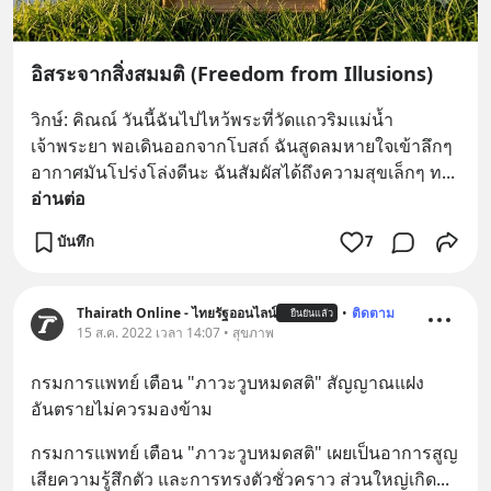
อิสระจากสิ่งสมมติ (Freedom from Illusions)
วิกษ์: คิณณ์ วันนี้ฉันไปไหว้พระที่วัดแถวริมแม่น้ำ
เจ้าพระยา พอเดินออกจากโบสถ์ ฉันสูดลมหายใจเข้าลึกๆ 
อากาศมันโปร่งโล่งดีนะ ฉันสัมผัสได้ถึงความสุขเล็กๆ ท
... 
อ่านต่อ
บันทึก
7
Thairath Online - ไทยรัฐออนไลน์
•
ติดตาม
ยืนยันแล้ว
15 ส.ค. 2022 เวลา 14:07 • สุขภาพ
กรมการแพทย์ เตือน "ภาวะวูบหมดสติ" สัญญาณแฝง
อันตรายไม่ควรมองข้าม
กรมการแพทย์ เตือน "ภาวะวูบหมดสติ" เผยเป็นอาการสูญ
เสียความรู้สึกตัว และการทรงตัวชั่วคราว ส่วนใหญ่เกิด
... 