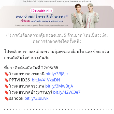
(1) กรณีเลือกความคุ้มครองแผน 5 ล้านบาท โดยเป็นวงเงิน
ต่อการรักษาครั้งใดครั้งหนึ่ง
โปรดศึกษารายละเอียดความคุ้มครอง เงื่อนไข และข้อยกเว้น
ก่อนตัดสินใจทำประกันภัย
ที่มา : สืบค้นเมื่อวันที่ 22/05/66
🔖โรงพยาบาลเวชธานี 
bit.ly/3BJ8Jiz
🔖PPTVHD36  
bit.ly/41VxaDN
🔖โรงพยาบาลกรุงเทพ 
bit.ly/3MwBtjA
🔖โรงพยาบาลบำรุงราษฎร์ 
bit.ly/42WI0e7
🔖sanook 
bit.ly/3IBLivk