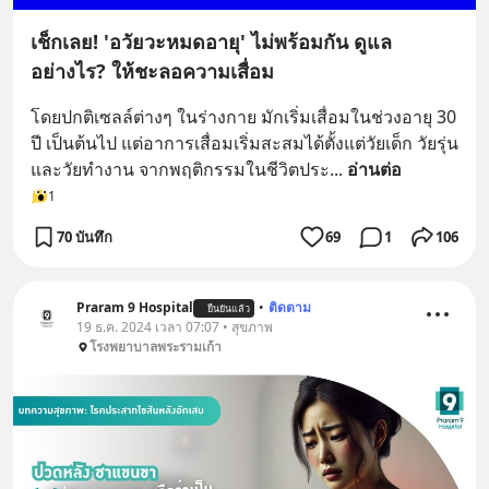
เช็กเลย! 'อวัยวะหมดอายุ' ไม่พร้อมกัน ดูแล
อย่างไร? ให้ชะลอความเสื่อม
โดยปกติเซลล์ต่างๆ ในร่างกาย มักเริ่มเสื่อมในช่วงอายุ 30 
ปี เป็นต้นไป แต่อาการเสื่อมเริ่มสะสมได้ตั้งแต่วัยเด็ก วัยรุ่น
และวัยทำงาน จากพฤติกรรมในชีวิตประ
... 
อ่านต่อ
1
70 บันทึก
69
1
106
Praram 9 Hospital
•
ติดตาม
ยืนยันแล้ว
19 ธ.ค. 2024 เวลา 07:07 • สุขภาพ
โรงพยาบาลพระรามเก้า