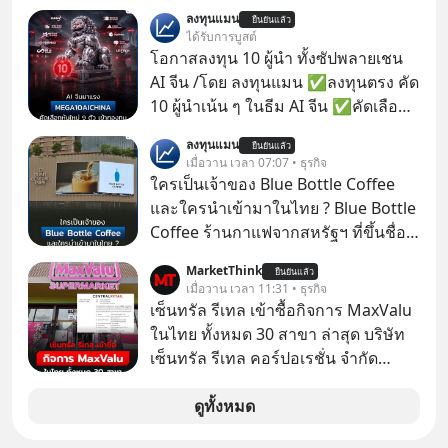
โด่งดังทั่วโลกอยู่ในตอนนี้ เหตุเกิดจาก
ลงทุนแมน
ยืนยันแล้ว
ป๊าผมเห็นโปสเตอร์หนังเรื่องนี้หลาย
ได้รับการบูสต์
เดือนก่อนและอยากดูมาก ด้วยเพราะว่า
โอกาสลงทุน 10 ผู้นำ ทั้งซัปพลายเชน
อากงก็มาจากเมืองจีน ป๊าก็พูดแต้จิ๋วได้
AI จีน /โดย ลงทุนแมน ✅ลงทุนตรง คัด
มีเรื่องราวมีความผูกพันที่ได้ยินตั้งแต่
10 ผู้นำเน้น ๆ ในธีม AI จีน ✅คัดเลือก
เด็ก
หุ้นใหม่ 9 ตัว เข้ากองทุน ✅ร่วมเป็น
ลงทุนแมน
ยืนยันแล้ว
เจ้าของผู้นำ AI จีน ตั้งแต่โรงงานผลิตชิป
เมื่อวาน เวลา 07:07 • ธุรกิจ
หน่วยความจำ โมเดล AI ยันหุ่นยนต์
ใครเป็นเจ้าของ Blue Bottle Coffee
✅ได้การรับยกเว้นภาษี Capital Gain
และใครนำเข้ามาในไทย ? Blue Bottle
ตามกฎหมายภาษีของประเทศไทย
Coffee ร้านกาแฟจากสหรัฐฯ ที่ขึ้นชื่อ
เรื่องความพิถีพิถัน กำลังจะเปิดสาขา
MarketThink
ยืนยันแล้ว
แรกในประเทศไทย ที่ Central Park
เมื่อวาน เวลา 11:31 • ธุรกิจ
เซ็นทรัล รีเทล เข้าซื้อกิจการ MaxValu
ในไทย ทั้งหมด 30 สาขา ล่าสุด บริษัท
เซ็นทรัล รีเทล คอร์ปอเรชั่น จํากัด
(มหาชน) หรือ CRC ได้แจ้งต่อ
ตลาดหลักทรัพย์แห่งประเทศไทยว่า ได้
ดูทั้งหมด
เข้าทำการเข้าถือหุ้นในบริษัท อิออน