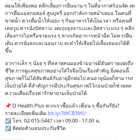
ผ่อนให้เพียงพอ หลีกเลี่ยงการยืนนาน ๆ ในที่อากาศร้อนจัด งด
การดื่มแอลกอฮอล์ สูบบุหรี่ ออกกำลังกายสม่ำเสมอ ในคนที่
ขาดน้ำ ควรดื่มน้ำให้เยอะ ๆ กินอาหารให้เป็นเวลา หรือคนที่
เคยวูบ ควรนั่งปัสสาวะ งดเบ่งอุจจาระและปัสสาวะแรง ๆ หลีก
เลี่ยงการไอหรือจามแรง ๆ หากเกิดอาการหน้ามืด ไม่ควรฝืน
เดิน ควรนั่งลงและนอนราบ จะทำให้เลือดไปเลี้ยงสมองได้ดี
ขึ้น
อาการเล็ก ๆ น้อย ๆ ที่หลายคนมองข้ามอาจมีอันตรายแฝงถึง
ชีวิต การดูแลสุขภาพอย่างใส่ใจจึงเป็นเรื่องสำคัญ ยิ่งตอนนี้
สุขภาพก็ไม่ได้สัมพันธ์กับอายุอีกต่อไป คนอายุน้อยก็สามารถ
เจ็บป่วยได้ ที่สำคัญการมีประกันสุขภาพไว้ก่อนป่วยก็ช่วยลด
ความเสี่ยงเรื่องค่ารักษายามเจ็บป่วยได้
📌 D Health Plus พวกเราซื้อแล้ว เพื่อน ๆ ซื้อกันรึยัง?
รายละเอียดเพิ่มเติม 
bit.ly/3WCB3MU
☑️ โทร. 02-015-5447 เวลา 09.00 - 17.00 น.
☑️ ติดต่อตัวแทนประกันชีวิต