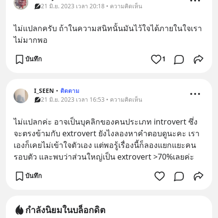
21 มิ.ย. 2023 เวลา 20:18 • ความคิดเห็น
ไม่แปลกครับ ถ้าในความสนิทนั้นมันไว้ใจได้ภายในใจเรา
ไม่มากพอ
บันทึก
1
I_SEEN
•
ติดตาม
21 มิ.ย. 2023 เวลา 16:53 • ความคิดเห็น
ไม่แปลกค่ะ อาจเป็นบุคลิกของคนประเภท introvert ซึ่ง
จะตรงข้ามกับ extrovert ยังไงลองหาคำตอบดูนะคะ เรา
เองก็เคยไม่เข้าใจตัวเอง แต่พอรู้เรื่องนี้ก็ลองแยกแยะคน
รอบตัว และพบว่าส่วนใหญ่เป็น extrovert >70%เลยค่ะ
บันทึก
กำลังนิยมในบล็อกดิต