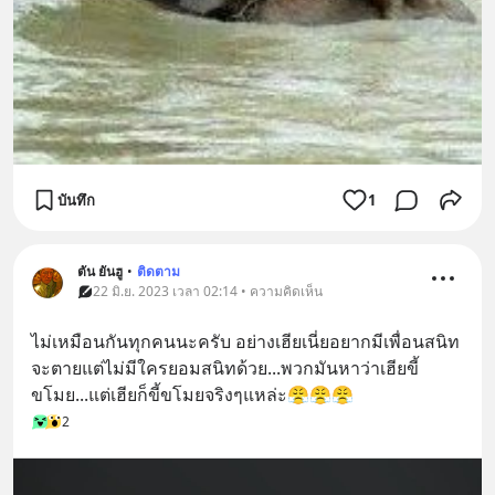
บันทึก
1
ตัน ยันฮู
•
ติดตาม
22 มิ.ย. 2023 เวลา 02:14 • ความคิดเห็น
ไม่เหมือนกันทุกคนนะครับ อย่างเฮียเนี่ยอยากมีเพื่อนสนิท
จะตายแต่ไม่มีใครยอมสนิทด้วย...พวกมันหาว่าเฮียขี้
ขโมย...แต่เฮียก็ขี้ขโมยจริงๆแหล่ะ😤😤😤
2