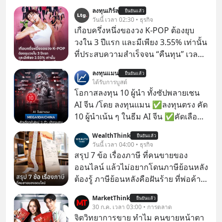
ลงทุนเกิร์ล
ยืนยันแล้ว
วันนี้ เวลา 02:30 • ธุรกิจ
เกือบครึ่งหนึ่งของวง K-POP ต้องยุบ
วงใน 3 ปีแรก และมีเพียง 3.55% เท่านั้น
ที่ประสบความสำเร็จจน “คืนทุน” เวลา
มองเข้าไปในวงการ K-POP เรามักจะ
ลงทุนแมน
ยืนยันแล้ว
เห็นภาพความสำเร็จที่หรูหรา คอนเสิร์ต
ได้รับการบูสต์
สเกลใหญ่ระดับสเตเดียม และยอดขา
โอกาสลงทุน 10 ผู้นำ ทั้งซัปพลายเชน
ยอัลบัมถล่มทลายจากวงตัวท็อปอย่าง
AI จีน /โดย ลงทุนแมน ✅ลงทุนตรง คัด
BTS, BLACKPINK หรือ SEVENTEEN
10 ผู้นำเน้น ๆ ในธีม AI จีน ✅คัดเลือก
หุ้นใหม่ 9 ตัว เข้ากองทุน ✅ร่วมเป็น
WealthThink
ยืนยันแล้ว
เจ้าของผู้นำ AI จีน ตั้งแต่โรงงานผลิตชิป
วันนี้ เวลา 04:00 • ธุรกิจ
หน่วยความจำ โมเดล AI ยันหุ่นยนต์
สรุป 7 ข้อ เรื่องภาษี ที่คนขายของ
✅ได้การรับยกเว้นภาษี Capital Gain
ออนไลน์ แล้วไม่อยากโดนภาษีย้อนหลัง
ตามกฎหมายภาษีของประเทศไทย
ต้องรู้ ภาษีย้อนหลังคือฝันร้าย ที่พ่อค้า
แม่ค้าคนไหนก็คงไม่อยากพบเจอ
MarketThink
ยืนยันแล้ว
30 ก.ค. เวลา 03:00 • การตลาด
จิตวิทยาการขาย ทำไม คนขายหน้าตา