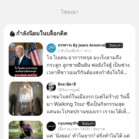
โฆษณา
กำลังนิยมในบล็อกดิต
หรรสาระ By Jeans Aroonrat
ยืนยันแล้ว
2 ชั่วโมงที่แล้ว • ข่าว
โจ ไบเดน อาการทรุด มะเร็งลามถึง
กระดูก ลูกชายยืนยัน พ่อยังใจสู้ เป็นช่วง
เวลาที่ชาวอเมริกันต้องส่งกำลังใจให้กับ
โจ ไบเดน อดีตผู้นำสหรัฐในวัย 83 ปี ที่
อิจฉาอิตาลี
ตอนนี้กำลังต่อสู้กับโรคมะเร็งอย่างหนัก
ได้รับการบูสต์
ล่าสุด ฮันเตอร์ ไบเดน ลูกชายได้ออกมา
มาชมโบสถ์ในเมืองรก (แต่ไม่ร้าง) วันนี้
เปิดเผยอาการของพ่อว่า "น่าเป็นห่วง
มา Walking Tour ซึ่งเป็นกิจกรรมสุด
อย่างมาก" เนื่องจากมะเร็งได้ลุกลามไป
แสนจะโปรดปรานของเรา เราจะได้เห็น
ยังกระดูก และอวัยวะอื่นของร่างกาย ที่
เนเปิลแบบที่มันเป็นทั้งวัน
กรุงเทพธุรกิจ
สร้างความเจ็บปวดทรมานอย่างรุนแรง
ยืนยันแล้ว
เมื่อวาน เวลา 14:00 • สุขภาพ
แต่ยืนยันว่า โจ ไบเดน พ่อของเขายังใจ
แค่ 'นั่งยอง' ทำไมยาก? ฝรั่งทำไม่ได้ แต่