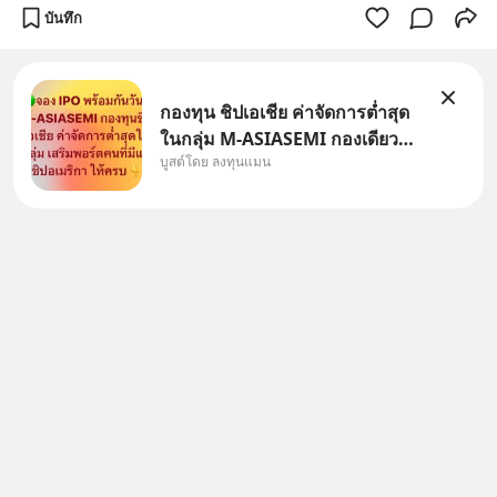
บันทึก
กองทุน ชิปเอเชีย ค่าจัดการต่ำสุด
ในกลุ่ม M-ASIASEMI กองเดียว
บูสต์โดย ลงทุนแมน
ครบ มีทั้ง CXMT จากจีน TSMC
จากไต้หวัน SK Hynix จาก
เกาหลีใต้ Kioxia จากญี่ปุ่น