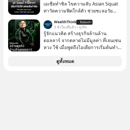
สู้ เพื่อรักษาอาการป่วยของตนอย่างเต็ม
เอเชียทำชิล ไขความลับ Asian Squat
ที่
ท่าวัดความฟิตใกล้ตัว ช่วยชะลอวัย
หลายคนอาจเคยเห็นคลิปไวรัลของชาว
WealthThink
ยืนยันแล้ว
ต่างชาติที่พยายามทำ “Asian Squat”
3 ชั่วโมงที่แล้ว • ธุรกิจ
หรือการนั่งยองแบบคนเอเชีย แต่สุดท้าย
รู้จักแนวคิด สร้างธุรกิจล้านล้าน
ก็เสียการทรงตัว ล้มหงายหลัง หรือไม่ก็
ดอลลาร์ จากตลาดไม่มีมูลค่า ที่เจนเซน
ต้องยกส้นเท้าขึ้น เพราะไม่สามารถนั่ง
หวง ใช้ เมื่อพูดถึงไอเดียการเริ่มต้นทำ
ค้างในท่านั้นได้
ธุรกิจ หลายคนก็คงมองว่าควรเริ่มต้น
ทำธุรกิจที่อยู่ในตลาดใหญ่ ๆ ที่ต้องมี
ดูทั้งหมด
ลูกค้า พร้อมขายได้ทันที