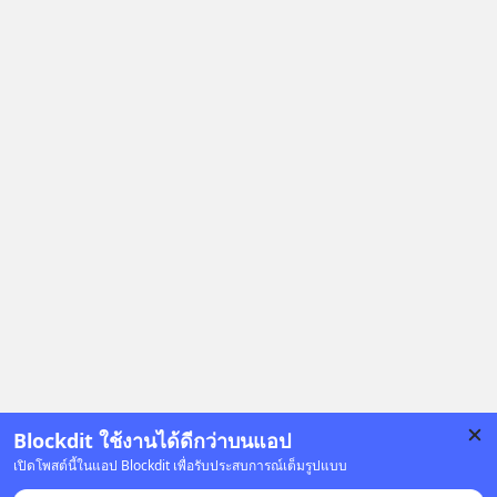
Blockdit ใช้งานได้ดีกว่าบนแอป
เปิดโพสต์นี้ในแอป Blockdit เพื่อรับประสบการณ์เต็มรูปแบบ
โฆษณา