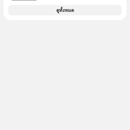
Meta Platforms Inc. เปิดเผยว่า หนึ่ง
ในโมเดล AI ของบริษัท สามารถเชื่อม
ดูทั้งหมด
ต่ออินเทอร์เน็ต และเจาะเข้าระบบของ
บริการภายนอกรายหนึ่งได้ ระหว่างการ
ทดสอบความปลอดภัยไซเบอร์