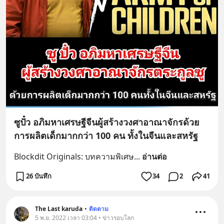
ซูปั๋ว อภิมหาเศรษฐีจีนผู้สร้างวงศาอาณาจักรด้วย
การผลิตเด็กมากกว่า 100 คน ทั้งในจีนและสหรัฐ
Blockdit Originals: บทความพิเศษ
... 
อ่านต่อ
26 บันทึก
34
2
41
The Last karuda
•
ติดตาม
5 พ.ย. 2022 เวลา 03:04 • ข่าวรอบโลก