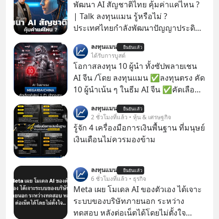
พัฒนา AI สัญชาติไทย คุ้มค่าแค่ไหน ?
| Talk ลงทุนแมน รู้หรือไม่ ?
ประเทศไทยกำลังพัฒนาปัญญาประดิษฐ์
หรือ AI เป็นของตัวเอง ภายใต้ชื่อ
ลงทุนแมน
ยืนยันแล้ว
“ThaiLLM” เพื่อให้คนไทยมีโครงสร้าง
ได้รับการบูสต์
พื้นฐานด้าน AI ที่เข้าใจภาษาไทย และ
โอกาสลงทุน 10 ผู้นำ ทั้งซัปพลายเชน
บริบททางสังคมไทยได้เป็นอย่างดี
AI จีน /โดย ลงทุนแมน ✅ลงทุนตรง คัด
คำถามคือ การลงมือพัฒนา AI ของ
10 ผู้นำเน้น ๆ ในธีม AI จีน ✅คัดเลือก
ประเทศจะคุ้มค่าแค่ไหน ? และหลังจาก
หุ้นใหม่ 9 ตัว เข้ากองทุน ✅ร่วมเป็น
ลงทุนแมน
นำ ThaiLLM มาใช้จริง จะเกิดอะไรขึ้น
ยืนยันแล้ว
เจ้าของผู้นำ AI จีน ตั้งแต่โรงงานผลิตชิป
2 ชั่วโมงที่แล้ว • หุ้น & เศรษฐกิจ
กับสังคมไทย ธุรกิจไทย และเศรษฐกิจ
หน่วยความจำ โมเดล AI ยันหุ่นยนต์
รู้จัก 4 เครื่องมือการเงินพื้นฐาน ที่มนุษย์
ไทยบ้าง ? ร่วมวิเคราะห์เรื่องนี้ผ่านมุม
✅ได้การรับยกเว้นภาษี Capital Gain
เงินเดือนไม่ควรมองข้าม
มองของ ดร.อภิวดี ปิยธรรมรงค์ ผู้
ตามกฎหมายภาษีของประเทศไทย
เชี่ยวชาญอาวุโสด้านบูรณาการข้อมูล
และปัญญาประดิษฐ์ และคุณปฏิภาณ
ลงทุนแมน
ยืนยันแล้ว
6 ชั่วโมงที่แล้ว • ธุรกิจ
ประเสริฐสม ผู้จัดการโครงการ
Meta เผย โมเดล AI ของตัวเอง ได้เจาะ
ThaiLLM
ระบบของบริษัทภายนอก ระหว่าง
ทดสอบ หลังต่อเน็ตได้โดยไม่ตั้งใจ