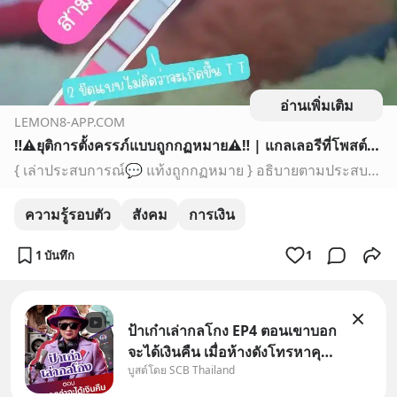
อ่านเพิ่มเติม
LEMON8-APP.COM
‼️⚠️ยุติการตั้งครรภ์แบบถูกกฏหมาย⚠️‼️ | แกลเลอรีที่โพสต์โดย Imie ♡¡ | Lemon8
{ เล่าประสบการณ์💬 แท้งถูกกฏหมาย } อธิบายตามประสบการณ์จริง สำหรับคนที่ท้องไม่พร้อมไม่ว่าจะเป็นผู้ใหญ่หรือเด็ก ■เราทำที่โรงบาลสิงห์
ความรู้รอบตัว
สังคม
การเงิน
1 บันทึก
1
ป้าเก๋าเล่ากลโกง EP4 ตอนเขาบอก
จะได้เงินคืน เมื่อห้างดังโทรหาคุณ
บูสต์โดย SCB Thailand
วิยะดา แจ้งเรื่องเคลมสินค้าแล้ว
บอกว่าจะคืนเงิน คุณวิยะดาจะได้