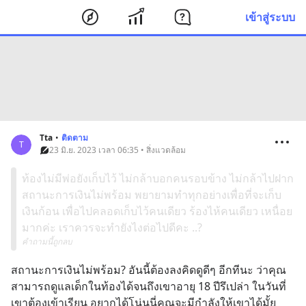
เข้าสู่ระบบ
Tta
•
ติดตาม
T
23 มิ.ย. 2023 เวลา 06:35 • สิ่งแวดล้อม
ท้องไม่มีพ่อยังเก็บไว้ ไม่กล้าบอกคนรอบข้าง ไม่กล้าไปฝาก
สถานะการเงินไม่พร้อม พยายามทำทุกอย่างเพื่อที่จะเก็บ
เงินก้อน เพื่อไปคลอดเก็บไว้คนเดียว ร้องไห้คนเดียว เหนื่อย
มากค่ะ เราควรจะทำยังไงต่อไปดีคะ ..?
คำถามนี้ถูกลบ
สถานะการเงินไม่พร้อม? อันนี้ต้องลงคิดดูดีๆ อีกทีนะ ว่าคุณ
สามารถดูแลเด็กในท้องได้จนถึงเขาอายุ 18 ปีรึเปล่า ในวันที่
เขาต้องเข้าเรียน อยากได้โน่นนี่คุณจะมีกำลังให้เขาได้มั้ย 