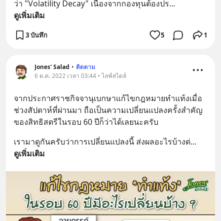
ว่า "Volatility Decay" เนื่องจากกองทุนต้องปร
... 
ดูเพิ่มเติม
3 บันทึก
5
1
Jones' Salad
•
ติดตาม
6 ต.ค. 2022 เวลา 03:44 • ไลฟ์สไตล์
จากประกาศราชกิจจานุเบกษาแก้ไขกฎหมายทำแท้งเมื่อ
ช่วงสัปดาห์ที่ผ่านมา ถือเป็นความเปลี่ยนแปลงครั้งสำคัญ
ของสิทธิสตรีในรอบ 60 ปีก็ว่าได้เลยนะครับ
เรามาดูกันครับว่าการเปลี่ยนแปลงนี้ ส่งผลอะไรบ้างต่
... 
ดูเพิ่มเติม