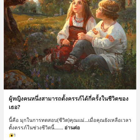
ผู้หญิงคนหนึ่งสามารถตั้งครรภ์ได้กี่ครั้งในชีวิตของ
เธอ?
นี้คือ มุกในการทดสอบ(ชีวิต)คุณแม่...เมื่อคุณยังเหลือเวลา
ตั้งครรภ์ในช่วงชีวิตนี้....
... 
อ่านต่อ
1