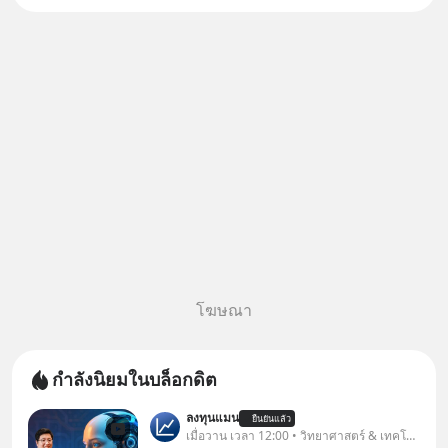
เงินจริง หรือเป็นเรื่องจ้อจี้ หาคำ
ตอบได้ที่ “ป้าเก๋าเล่ากลโกง” EP4
ตอน “เขา
โฆษณา
กำลังนิยมในบล็อกดิต
ลงทุนแมน
ยืนยันแล้ว
เมื่อวาน เวลา 12:00 • วิทยาศาสตร์ & เทคโนโลยี