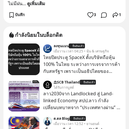
ไม่มีฝน
... 
ดูเพิ่มเติม
บันทึก
3
1
กำลังนิยมในบล็อกดิต
ลงทุนแมน
ยืนยันแล้ว
เมื่อวาน เวลา 04:25 • หุ้น & เศรษฐกิจ
ไทยปิดประตู SpaceX ตั้งบริษัทถือหุ้น
100% ในไทย ระหว่างการเจรจาการค้า
กับสหรัฐฯ เพราะเป็นอธิปไตยของ
ประเทศ Bloomberg รายงาน ไทย
SCB Thailand
ยืนยันแล้ว
ประกาศจุดยืนชัดเจนว่า จะไม่อนุญาต
ได้รับการบูสต์
ให้บริษัทสหรัฐฯ ตั้งบริษัทโทรคมนาคม
ลาว2030จาก Landlocked สู่ Land-
ดาวเทียมที่ถือหุ้น 100% โดยชาวต่าง
linked Economy สปป.ลาว กำลัง
ชาติ ในระหว่างการเจรจาการค้ากับ
เปลี่ยนบทบาทจาก “ประเทศทางผ่าน” สู่
รัฐบาลสหรัฐ โดยให้เหตุผลว่าเป็น
“ศูนย์กลางเศรษฐกิจและโลจิสติกส์”
ด.ดล Blog
ประเด็นด้านอธิปไตยของประเทศ
ยืนยันแล้ว
ของอนุภูมิภาคลุ่มแม่น้ำโขง
เมื่อวาน เวลา 12:52 • ยานยนต์