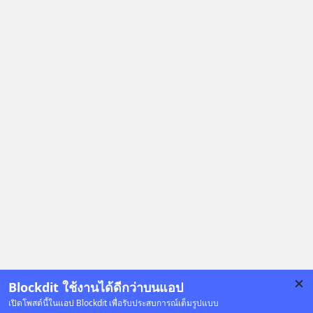
ยนต์ทั้งภูมิภาค? เราจะพาไปเจาะลึก
เบื้องหลังสงคราม EV สุดเดือดนี้กัน
เลือกฟังกันได้เลยนะครับ อย่าลืมกด
Follow ติดตาม PodCast ช่อง Geek
Forever’s Podcast ของผมกันด้วยนะ
ครับ 🎧 ฟังผ่าน Spotify :
https://tinyurl.com/mwh8t5ev 🎧
ฟังผ่าน Apple Podcast :
https://apple.co/2lEqPPg 🎧 ฟังผ่าน
Podbean :
https://tinyurl.com/8zszdwvp 🎧 ฟัง
ผ่าน Youtube :
https://youtu.be/eFpt6XJzLu0 The
original article appeared here
https://www.tharadhol.com/geek-
talk-ep243-when-malaysia-banned-
chinese-evs/ ติดตามสาระดี ๆ อัพเดท
Blockdit ใช้งานได้ดีกว่าบนแอป
ทุกวันผ่าน Line OA ด.ดล Blog คลิกเลย
เปิดโพสต์นี้ในแอป Blockdit เพื่อรับประสบการณ์เต็มรูปแบบ
--> https://lin.ee/aMEkyNA