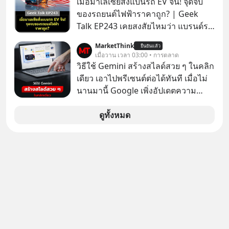
เมื่อมาเลเซียสั่งแบนรถ EV จีน! จุดจบ
ของรถยนต์ไฟฟ้าราคาถูก? | Geek
Talk EP243 เคยสงสัยไหมว่า แบรนด์รถ
EV จากจีนที่กำลังบุกตีตลาดทั่วโลกจน
MarketThink
ยืนยันแล้ว
ราบคาบ จะถูกสกัดดาวรุ่งจนต้องเบรก
เมื่อวาน เวลา 03:00 • การตลาด
หัวทิ่มได้อย่างไร? นี่คือเรื่องจริงที่เพิ่ง
วิธีใช้ Gemini สร้างสไลด์สวย ๆ ในคลิก
เกิดขึ้นในมาเลเซีย เมื่อรัฐบาลประกาศ
เดียว เอาไปพรีเซนต์ต่อได้ทันที เมื่อไม่
งัด “กฎเหล็ก” สั่งบล็อกการนำเข้ารถ EV
นานมานี้ Google เพิ่งอัปเดตความ
ราคาถูกจากจีนแบบสายฟ้าแลบ ตั้ง
สามารถใหม่ให้กับ Google Slides ให้
กำแพงราคานำเข้าขั้นต่ำสูงถึง 1.7 ล้าน
สามารถใช้ Gemini ช่วยสร้างสไลด์นำ
ดูทั้งหมด
บาท! งานนี้ทำเอาค่ายยักษ์ใหญ่อย่าง
เสนอแบบสวย ๆ ได้ในคลิกเดียว ไม่ต้อง
BYD ที่เคยกวาดเรียบยอดขายถึงกับ
เสียเวลาทำเองอีกต่อไป
สะดุดไปไม่เป็น แต่เบื้องหลังมาตรการ
สุดโต่งนี้ ไม่ใช่แค่การกีดกันทางการค้า
ธรรมดา แต่มันคือแผนอุ้มชูแบรนด์แห่ง
ชาติอย่าง Proton เพื่อรักษาตำแหน่ง
งานนับแสนชีวิตในประเทศ ค่ายรถจีน
จะแก้เกมหมากกระดานนี้อย่างไร? และ
ทำไมเรื่องนี้ถึงสั่นสะเทือนวงการยาน