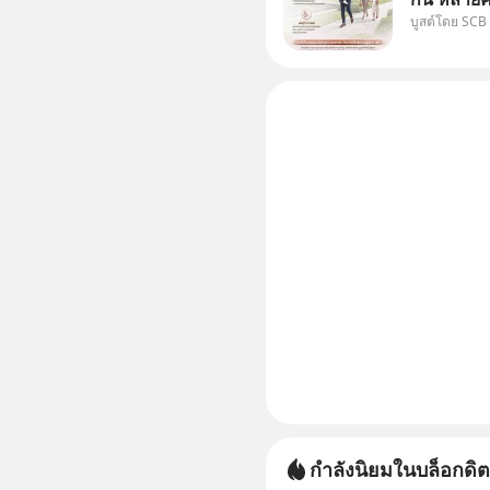
บูสต์โดย SCB
แม่ ก็ย่อ
สองฝ่าย" 
ได้กำหนดไ
กำลังนิยมในบล็อกดิต