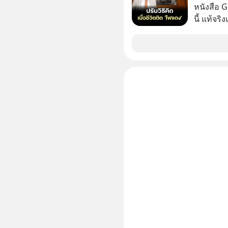
ปลุกปั้นและต
หนังสือ 
งานชิ้นเ
นี้ แท้จร
จ้องจะทำ
เวลาเปลี
ผนึกขอร้อง
หนึ่ง เคย
เกิดอะไร
ล้านดอลล
ประวัติศา
เขาไม่อยา
แค่ซื้อไป
คือ โทรศ
ของเรื่อง
ถึง 14 เดือนเต็ม แต่ความเงีย
ไม่มีแม้แต่ศพให้เห็น? 
นั้นกลับก
ลืมกด Fo
เขาก้าวขึ
Forever’s
เปลี่ยนชีวิตเขา
ผ่าน Spotify : https://bit.ly/4g
มาร่วมถอ
Apple Podc
(ไฟเขียว)
ผ่าน Podbean : https://bit
ความพร้อม
ผ่าน Youtube : https://you
รับมือกั
The orig
อย่างไร?
https://
ความผิดพ
ep833-or-is-m
ไกลกว่าเดิมได้อย่าง
อัพเดททุก
เจอแต่ทาง