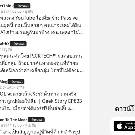
etThink
ยืนยันแล้ว
าน เวลา 03:00 • ธุรกิจ
ำเพลงลง YouTube ไอเดียสร้าง Passive
ยุคนี้ ตอนนี้หลาย ๆ คนน่าจะเคยได้ยิน
 AI สร้างผ่านหูกันมาบ้าง เช่น เพลง “ไม่มี
เรา” จากช่องชื่อว่า UNHEARD MUSIC ที่
althX
ยืนยันแล้ว
อดรับชมกว่า 26 ล้านครั้งแล้ว
การบูสต์
ทุนเด่น คัดโดย PICKTECH™ ผลตอบแทน
ฉลี่ยกลุ่ม ถ้าอยากค้นหากองทุนที่ทำผล
อกว่าค่าเฉลี่ยกลุ่ม โดยที่ไม่ต้องมา
ข้อมูลและวิเคราะห์เองให้เสียเวลา แค่ใช้
Blog
ยืนยันแล้ว
™ บนแอป WealthX ช่วยคัดกองทุนเด่น
โมงที่แล้ว • ธุรกิจ
QL จะตายแล้วจริงๆ? ค้นหาความจริง
งการถูกปล่อยให้ลืม | Geek Story EP833
ดาวน์
งไร.. เมื่อซอฟต์แวร์ฟรีที่หล่อเลี้ยง
่าครึ่งโลก ถูกมหาเศรษฐีคู่แข่งทุ่มเงินซื้อ
ion To The Moon
ยืนยันแล้ว
ข้อมูล
าน เวลา 13:00 • หนังสือ
านที่โปรแกรมเมอร์คนหนึ่งใช้เวลา 27 ปี
 อาจเป็นสัญญาณสู่ชีวิตที่ดีกว่า? #สรุป