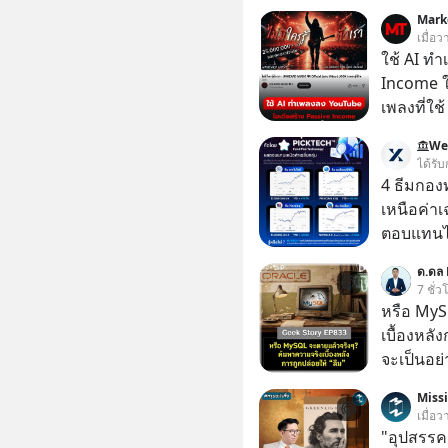
Mark
เมื่อว
ใช้ AI ท
Income ใน
เพลงที่ใช้
ใครรู้ตัว
We
ตอนนี้มีย
ได้รับ
4 ธีมกอง
เหนือค่าเ
ตอบแทนได้เหนื
นั่งค้นหา
ด.ดล 
PICKTECH
7 ชั่ว
ให้ได้
หรือ MyS
เบื้องหลั
จะเป็นอย่า
เว็บไซต์กว
Miss
กิจการไป? นี่คือเรื่องจริงของ MySQL ฐาน
เมื่อว
ระดับตำน
"อุปสรรค"