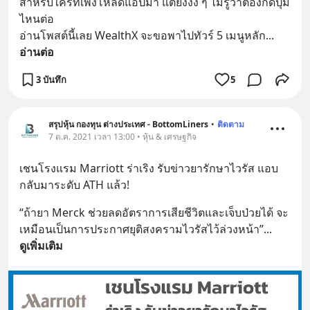
สำหรับใครที่เพิ่งโหลดแอปมา แต่ยังงง ๆ ไม่รู้ว่าต้องกดปุ่ม
ไหนต่อ
อ่านโพสต์นี้เลย WealthX จะขอพาไปทัวร์ 5 เมนูหลัก
... 
อ่านต่อ
3 บันทึก
5
สรุปหุ้น กองทุน ต่างประเทศ - BottomLiners
•
ติดตาม
7 ต.ค. 2021 เวลา 13:00 • หุ้น & เศรษฐกิจ
เชนโรงแรม Marriott ร่าเริง รับข่าวยารักษาไวรัส แอบ
กลับมาระดับ ATH แล้ว!
“ถ้ายา Merck ช่วยลดอัตราการเสียชีวิตและเจ็บป่วยได้ จะ
เหมือนเป็นการประกาศยุติสงครามไวรัสไว้ล่วงหน้า”
... 
ดูเพิ่มเติม