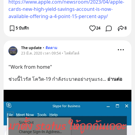
https://www.apple.com/newsroom/2023/04/apple-
cards-new-high-yield-savings-account-is-now-
available-offering-a-4-point-15-percent-apy/
5 บันทึก
24
8
The update
•
ติดตาม
23 มี.ค. 2020 เวลา 09:54 • ไลฟ์สไตล์
"Work from home"
ช่วงนี้ไวรัส โควิด-19 กำลังระบาดอย่างรุนแรง
... 
อ่านต่อ