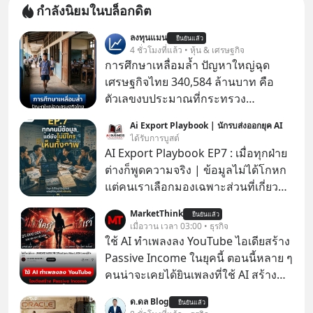
กำลังนิยมในบล็อกดิต
ลงทุนแมน
ยืนยันแล้ว
4 ชั่วโมงที่แล้ว • หุ้น & เศรษฐกิจ
การศึกษาเหลื่อมล้ำ ปัญหาใหญ่ฉุด
เศรษฐกิจไทย 340,584 ล้านบาท คือ
ตัวเลขงบประมาณที่กระทรวง
ศึกษาธิการ ได้รับจัดสรรในงบประมาณ
Ai Export Playbook | นักรบส่งออกยุค AI
รายจ่ายประจำปี 2568 ซึ่งมากที่สุดเป็น
ได้รับการบูสต์
อันดับ 2 รองจากกระทรวงการคลัง
AI Export Playbook EP7 : เมื่อทุกฝ่าย
ต่างก็พูดความจริง | ข้อมูลไม่ได้โกหก
แต่คนเราเลือกมองเฉพาะส่วนที่เกี่ยวกับ
ตัวเองเสมอ
MarketThink
ยืนยันแล้ว
เมื่อวาน เวลา 03:00 • ธุรกิจ
ใช้ AI ทำเพลงลง YouTube ไอเดียสร้าง
Passive Income ในยุคนี้ ตอนนี้หลาย ๆ
คนน่าจะเคยได้ยินเพลงที่ใช้ AI สร้าง
ผ่านหูกันมาบ้าง เช่น เพลง “ไม่มีใคร
ด.ดล Blog
ยืนยันแล้ว
รู้ตัวเรา” จากช่องชื่อว่า UNHEARD