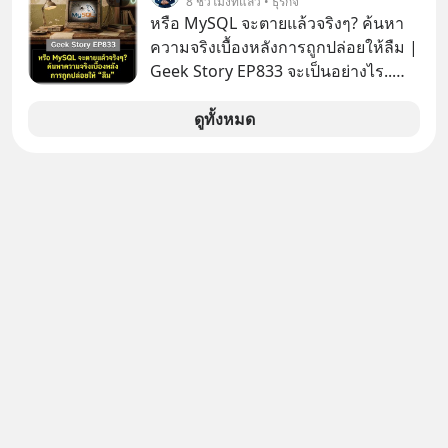
8 ชั่วโมงที่แล้ว • ธุรกิจ
MUSIC ที่ตอนนี้มียอดรับชมกว่า 26
หรือ MySQL จะตายแล้วจริงๆ? ค้นหา
ล้านครั้งแล้ว
ความจริงเบื้องหลังการถูกปล่อยให้ลืม |
Geek Story EP833 จะเป็นอย่างไร..
เมื่อซอฟต์แวร์ฟรีที่หล่อเลี้ยงเว็บไซต์
กว่าครึ่งโลก ถูกมหาเศรษฐีคู่แข่งทุ่มเงิน
ดูทั้งหมด
ซื้อกิจการไป? นี่คือเรื่องจริงของ
MySQL ฐานข้อมูลระดับตำนานที่
โปรแกรมเมอร์คนหนึ่งใช้เวลา 27 ปี
ปลุกปั้นและตั้งชื่อตามลูกสาวของตัวเอง
เมื่อรู้ว่าผลงานชิ้นเอกกำลังจะตกไปอยู่
ในมือของอาณาจักรที่จ้องจะทำลายมัน
เขาถึงขั้นต้องเขียนจดหมายเปิดผนึก
ขอร้องคนทั้งอินเทอร์เน็ตให้ช่วยหยุดยั้ง
ดีลนี้! เกิดอะไรขึ้นหลังจากการควบรวม
กิจการครั้งประวัติศาสตร์? ยักษ์ใหญ่
ตั้งใจซื้อไปพัฒนาต่อ หรือแค่ซื้อไป “ฆ่า”
ให้พ้นทางกันแน่? และทำไมจุดจบของ
เรื่องนี้ ถึงเป็นการฆาตกรรมแบบสโลว์