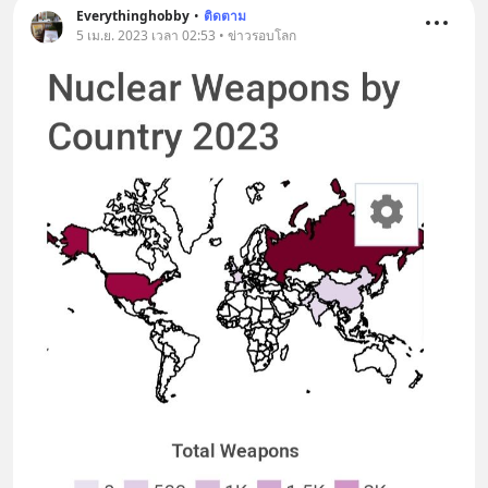
เครียด หลับยาก ผมอยากแนะนำ
Everythinghobby
•
ติดตาม
5 เม.ย. 2023 เวลา 02:53 • ข่าวรอบโลก
ผลิตภัณฑ์เสริมอาหาร Diip CBD ช่วย
บรรเทาความเครียด ลดความวิตกกังวล
เพิ่มการผ่อนคลาย ซึ่งช่วยให้การนอน
หลับมีประสิทธิภาพมากยิ่งขึ้น 📍 สนใจ
สั่งซื้อสินค้า Diip CBD 💬 LINE :
@diipgeek 🔗 หรือกดลิงก์
https://lin.ee/U91Fzyz