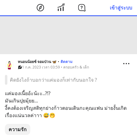
เข้าสู่ระบบ
หนอนน้อยซ์ จอมป่วน 🦋
•
ติดตาม
1 ก.ค. 2023 เวลา 03:59 • ครอบครัว & เด็ก
คิดยังไงถ้าบอกว่าแค่มองก็เท่ากับนอกใจ ?
แค่มองเนี้ยอ้ะน้ะะ..?!?
มันเกินปุยมุ้ยย...
งี้คงต้องเจริญสติทุกย่างก้าวตอนเดินกะคุณแฟน ม่ายงั้นเกิด
เรื่องแน่นวลค่าาา 😅🤭
ความรัก