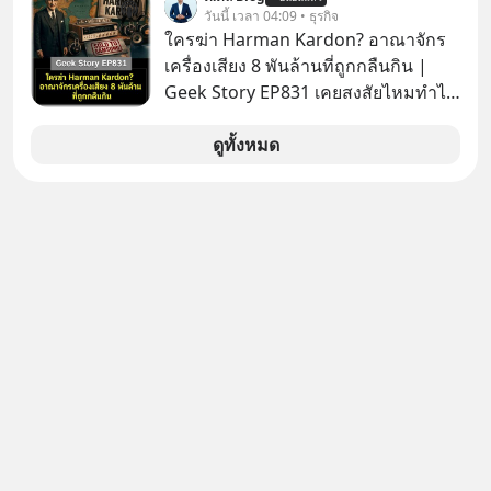
รู้ตัวเรา” จากช่องชื่อว่า UNHEARD
วันนี้ เวลา 04:09 • ธุรกิจ
ทำได้อย่างไร เลือกฟังกันได้เลยนะครับ
MUSIC ที่ตอนนี้มียอดรับชมกว่า 26
ใครฆ่า Harman Kardon? อาณาจักร
อย่าลืมกด Follow ติดตาม PodCast
ล้านครั้งแล้ว
เครื่องเสียง 8 พันล้านที่ถูกกลืนกิน |
ช่อง Geek Forever’s Podcast ของผม
Geek Story EP831 เคยสงสัยไหมทำไม
กันด้วยนะครับ 🎧 ฟังผ่าน Spotify :
หูฟัง AKG ถึงกลายเป็นแค่ของแถมใน
https://tinyurl.com/mr39sd7c 🎧 ฟัง
กล่องมือถือ? หรือลำโพง JBL ถึงวางขาย
ดูทั้งหมด
ผ่าน Apple Podcast :
เกลื่อนตามห้างทั่วไป? ทั้งที่จริง ๆ แล้ว
https://tinyurl.com/rnca48jp 🎧 ฟัง
ชื่อเหล่านี้คือ “ตำนาน” ระดับเทพที่นัก
ผ่าน Podbean :
เล่นเครื่องเสียงยุคก่อนยอมจ่ายเงินหลัก
https://tinyurl.com/mryu7dv7 🎧
แสนเพื่อครอบครอง แต่เบื้องหลังความ
ฟังผ่าน Youtube :
แมสนี้ มีโศกนาฏกรรมของโลกธุรกิจ
https://youtu.be/IF27yAxJVDE The
ซ่อนอยู่ อาณาจักรเครื่องเสียงที่ยิ่งใหญ่
original article appeared here
ที่สุดบนโลก ถูกกว้านซื้อไปด้วยมูลค่า 8
https://www.tharadhol.com/geek-
พันล้านดอลลาร์โดย Samsung และสิ่ง
story-ep830-the-rebirth-of-
ที่เจ็บปวดที่สุดคือ ยักษ์ใหญ่จาก
panasonic/ ติดตามสาระดี ๆ อัพเดททุก
เกาหลีใต้ไม่ได้ซื้อเพราะหลงใหลใน
วันผ่าน Line OA ด.ดล Blog คลิกเลย -->
เสียงเพลง แต่ซื้อเพื่อเป็นทางลัดเอา
https://lin.ee/aMEkyNA
เทคโนโลยีไปใส่ในหน้าปัดรถยนต์
========================= 📣
อัจฉริยะ จากจุดสูงสุดของศิลปะแห่ง