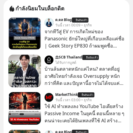
กำลังนิยมในบล็อกดิต
ด.ดล Blog
ยืนยันแล้ว
วันนี้ เวลา 00:09 • ธุรกิจ
จากทีวีสู่ EV การเกิดใหม่ของ
Panasonic ยักษ์ใหญ่ที่เกือบเหลือแค่ชื่อ
| Geek Story EP830 ถ้าผมพูดชื่อ
Panasoni คุณนึกถึงอะไร? ทีวี, ตู้เย็น,
SCB Thailand
ยืนยันแล้ว
ถ่านไฟฉาย? ถ้าคุณยังคิดแบบนั้น แสดง
ได้รับการบูสต์
ว่าคุณกำลังพลาดเรื่องราวการ
บ้านล้นตลาดหนักแค่ไหน? ตลาดที่อยู่
‘Rebranding’ ที่ดุเดือดที่สุดใน
อาศัยไทยกำลังเจอ Oversupply หนัก
ประวัติศาสตร์ญี่ปุ่น! รู้หรือไม่ว่า ในวันที่
กว่าที่คิด และปัญหานี้อาจไม่ได้จบแค่
พวกเขาขาดทุนย่อยยับเกือบ 3 แสนล้าน
เรื่องเศรษฐกิจ #SCBEIC #อสังหา #บ้าน
MarketThink
บาท Panasonic ตัดสินใจหักดิบ ทิ้ง
ยืนยันแล้ว
ล้นตลาด #เศรษฐกิจไทย #EICAround
วันนี้ เวลา 03:00 • ธุรกิจ
ตลาดเครื่องใช้ไฟฟ้าที่สู้ B2C ไม่ไหว
#SCBThailand สามารถดูคลิปที่
ใช้ AI ทำเพลงลง YouTube ไอเดียสร้าง
แล้วหันไปเดิมพันครั้งใหญ่กับ Tesla
youtube ประกอบได้ที่ link :
Passive Income ในยุคนี้ ตอนนี้หลาย ๆ
และ Software Solutions จนวันนี้พวก
https://youtube.com/shorts/-
คนน่าจะเคยได้ยินเพลงที่ใช้ AI สร้าง
เขากลายเป็นกระดูกสันหลังของ
xU9gYcfVJk?feature=share
ผ่านหูกันมาบ้าง เช่น เพลง “ไม่มีใคร
อุตสาหกรรม EV โลกไปแล้ว… พวกเขา
ด.ดล Blog
ยืนยันแล้ว