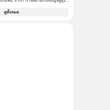
ไม่พอ..จากการวิจัยตามเก็บข้อมูลผู้สูง
0 คน มีข้อมูลที่น่าสนใจเกี่ยวกับโรคต่างๆ
กการไม่ใช้ไหมขัดฟันเป็นประจำ เสี่ยงเกิด
ดูทั้งหมด
่การเสียชีวิต...อะไรคือสาเหตุติดตามได้
On Health