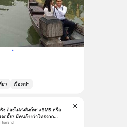
ี่ยว
เรื่องเล่า
ิง ต้องไม่ส่งลิงก์ทาง SMS หรือ
เจอมั้ย? มีคนอ้างว่าโทรจาก
 Thailand
กว่าบัญชีมีปัญหา แล้วให้กดลิงก์