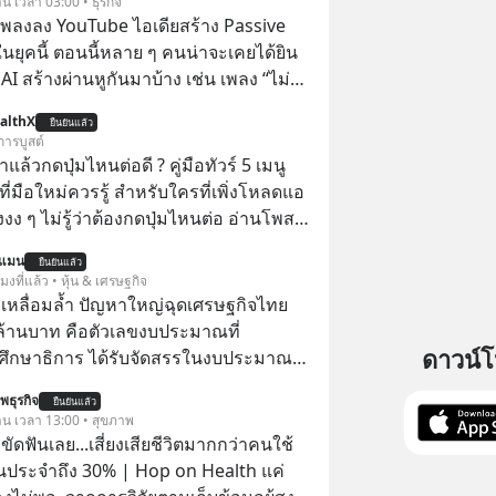
าน เวลา 03:00 • ธุรกิจ
ำเพลงลง YouTube ไอเดียสร้าง Passive
ยุคนี้ ตอนนี้หลาย ๆ คนน่าจะเคยได้ยิน
 AI สร้างผ่านหูกันมาบ้าง เช่น เพลง “ไม่มี
เรา” จากช่องชื่อว่า UNHEARD MUSIC ที่
althX
ยืนยันแล้ว
อดรับชมกว่า 26 ล้านครั้งแล้ว
การบูสต์
แล้วกดปุ่มไหนต่อดี ? คู่มือทัวร์ 5 เมนู
ี่มือใหม่ควรรู้ สำหรับใครที่เพิ่งโหลดแอ
งงง ๆ ไม่รู้ว่าต้องกดปุ่มไหนต่อ อ่านโพสต์
lthX จะขอพาไปทัวร์ 5 เมนูหลัก ที่จะ
นแมน
ยืนยันแล้ว
ใช้งานแอปเป็นได้ในทันที
โมงที่แล้ว • หุ้น & เศรษฐกิจ
เหลื่อมล้ำ ปัญหาใหญ่ฉุดเศรษฐกิจไทย
ล้านบาท คือตัวเลขงบประมาณที่
ดาวน์
ึกษาธิการ ได้รับจัดสรรในงบประมาณ
ะจำปี 2568 ซึ่งมากที่สุดเป็นอันดับ 2 รอง
พธุรกิจ
ยืนยันแล้ว
รวงการคลัง
วาน เวลา 13:00 • สุขภาพ
ขัดฟันเลย...เสี่ยงเสียชีวิตมากกว่าคนใช้
นประจำถึง 30% | Hop on Health แค่