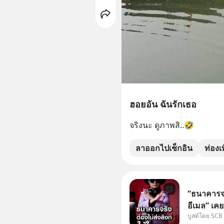
ฮอยอัน ฉันรักเธอ
จริงนะ ดูภาพสิ..🤣
ลาออกไปเช็กอิน
ท่องเท
“ธนาคารจร
อีเมล” เคย
บูสต์โดย SCB
ธนาคาร บอ