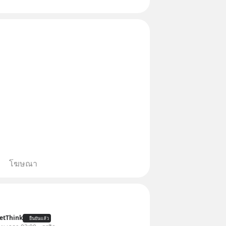
ือสแกนคิวอาร์โค้ดทันที มาฟัง “ป้า
ลโกง” เพื่อรู้ทันมุกหลอกลวงในคราบ
โฆษณา
etThink
ยืนยันแล้ว