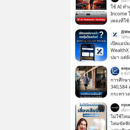
เมื่อว
ใช้ AI ท
Income ใน
เพลงที่ใช้
ใครรู้ตัว
We
ตอนนี้มีย
ได้รับ
เปิดแอปมา
WealthX ท
ปมา แต่ยั
นี้เลย Wea
ลงทุ
ทำให้คุณ
6 ชั่ว
การศึกษา
340,584 
กระทรวงศ
รายจ่ายปร
กรุงเท
จากกระท
เมื่อ
ไม่ใช้ไหม
ไหมขัดฟั