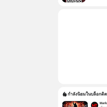
โน่นนี่ หร
เก๋าเล่าก
กำลังนิยมในบล็อกดิต
Mark