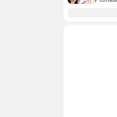
แปรงฟันคง
อายุ 5,00
ที่เกิดจา
โรคนำไปสู
ใน Hop 