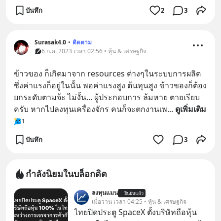
บันทึก
2
3
Surasak4.0
•
ติดตาม
6 ก.ค. 2023 เวลา 02:56 • หุ้น & เศรษฐกิจ
ข้าวของ ก็เกิดมาจาก resources ต่างๆในระบบการผลิต 
ซึ่งค่าแรงก็อยู่ในนั้น พอค่าแรงสูง ต้นทุนสูง ข้าวของก็ต้อง
ยกระดับตามจ้ะ ไม่งั้น... ผู้ประกอบการ ล้มหาย ตายเรียบ
ครับ หากไปลงทุนเครื่องจักร คนก็จะตกงานเพ
... 
ดูเพิ่มเติม
1
บันทึก
3
กำลังนิยมในบล็อกดิต
ลงทุนแมน
ยืนยันแล้ว
เมื่อวาน เวลา 04:25 • หุ้น & เศรษฐกิจ
ไทยปิดประตู SpaceX ตั้งบริษัทถือหุ้น