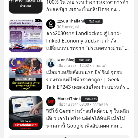
100% ในไทย ระหว่างการเจรจาการค้า
กับสหรัฐฯ เพราะเป็นอธิปไตยของ
ประเทศ Bloomberg รายงาน ไทย
SCB Thailand
ยืนยันแล้ว
ประกาศจุดยืนชัดเจนว่า จะไม่อนุญาต
ได้รับการบูสต์
ให้บริษัทสหรัฐฯ ตั้งบริษัทโทรคมนาคม
ลาว2030จาก Landlocked สู่ Land-
ดาวเทียมที่ถือหุ้น 100% โดยชาวต่าง
linked Economy สปป.ลาว กำลัง
ชาติ ในระหว่างการเจรจาการค้ากับ
เปลี่ยนบทบาทจาก “ประเทศทางผ่าน” สู่
รัฐบาลสหรัฐ โดยให้เหตุผลว่าเป็น
“ศูนย์กลางเศรษฐกิจและโลจิสติกส์”
ด.ดล Blog
ประเด็นด้านอธิปไตยของประเทศ
ยืนยันแล้ว
ของอนุภูมิภาคลุ่มแม่น้ำโขง
เมื่อวาน เวลา 12:52 • ยานยนต์
เมื่อมาเลเซียสั่งแบนรถ EV จีน! จุดจบ
ของรถยนต์ไฟฟ้าราคาถูก? | Geek
Talk EP243 เคยสงสัยไหมว่า แบรนด์รถ
EV จากจีนที่กำลังบุกตีตลาดทั่วโลกจน
MarketThink
ยืนยันแล้ว
ราบคาบ จะถูกสกัดดาวรุ่งจนต้องเบรก
เมื่อวาน เวลา 03:00 • การตลาด
หัวทิ่มได้อย่างไร? นี่คือเรื่องจริงที่เพิ่ง
วิธีใช้ Gemini สร้างสไลด์สวย ๆ ในคลิก
เกิดขึ้นในมาเลเซีย เมื่อรัฐบาลประกาศ
เดียว เอาไปพรีเซนต์ต่อได้ทันที เมื่อไม่
งัด “กฎเหล็ก” สั่งบล็อกการนำเข้ารถ EV
นานมานี้ Google เพิ่งอัปเดตความ
ราคาถูกจากจีนแบบสายฟ้าแลบ ตั้ง
สามารถใหม่ให้กับ Google Slides ให้