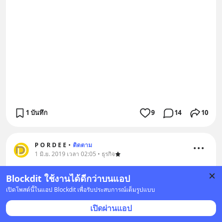
1 บันทึก
9
14
10
P O R D E E
•
ติดตาม
1 มิ.ย. 2019 เวลา 02:05 • ธุรกิจ
หัวเว่ย...ธุรกิจนี้เพื่อชาติ 
Blockdit ใช้งานได้ดีกว่าบนแอป
ตอนที่ 10
เปิดโพสต์นี้ในแอป Blockdit เพื่อรับประสบการณ์เต็มรูปแบบ
ตลอดเวลา 30 กว่าปี ที่ เหริน เจิ้งเฟย พาขุนพลของพวก
เปิดผ่านแอป
เขาเข้าสู้ศึกในตลาดโทรคมนาคมที่แข่งขันกันอย่างดุเ
... 