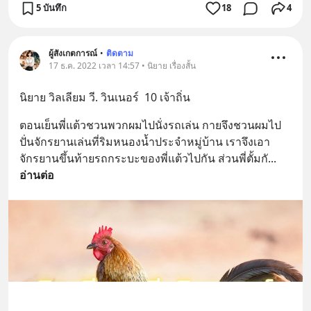
5 บันทึก
18
4
ผู้สังเกตการณ์
•
ติดตาม
17 ธ.ค. 2022 เวลา 14:57 • นิยาย เรื่องสั้น
นิยาย วิลเลียม วี. วินเนอร์  10 เจ้าถิ่น
ตอนเย็นพี่แต้วชวนพวกผมไปนั่งรถเล่น กายจึงชวนผมไป
ปั่นจักรยานเล่นที่ริมหนองน้ำประจำหมู่บ้าน เราจึงเอา
จักรยานขึ้นท้ายรถกระบะของพี่แต้วไปกัน ส่วนพี่ตั้มกั
... 
อ่านต่อ