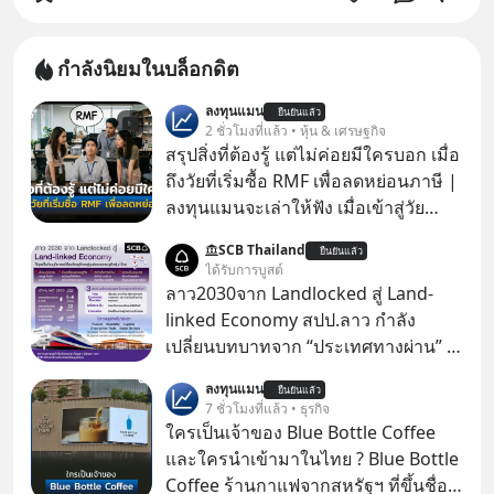
กำลังนิยมในบล็อกดิต
ลงทุนแมน
ยืนยันแล้ว
2 ชั่วโมงที่แล้ว • หุ้น & เศรษฐกิจ
สรุปสิ่งที่ต้องรู้ แต่ไม่ค่อยมีใครบอก เมื่อ
ถึงวัยที่เริ่มซื้อ RMF เพื่อลดหย่อนภาษี |
ลงทุนแมนจะเล่าให้ฟัง เมื่อเข้าสู่วัย
ทำงานและเริ่มมีรายได้ถึงเกณฑ์เสีย
SCB Thailand
ยืนยันแล้ว
ภาษี หลายคนมักได้รับคำแนะนำให้
ได้รับการบูสต์
ลงทุนใน RMF เพราะนอกจากจะช่วยลด
ลาว2030จาก Landlocked สู่ Land-
หย่อนภาษีได้แล้ว ยังเป็นโอกาสในการ
linked Economy สปป.ลาว กำลัง
สร้างความมั่งคั่งระยะยาว แต่น้อยคน
เปลี่ยนบทบาทจาก “ประเทศทางผ่าน” สู่
นักที่จะลงลึกว่า ถ้าลงทุนใน RMF ควรรู้
“ศูนย์กลางเศรษฐกิจและโลจิสติกส์”
ลงทุนแมน
อะไรบ้าง ควรดู ตรงไหน ทำอย่างไร ถึง
ยืนยันแล้ว
ของอนุภูมิภาคลุ่มแม่น้ำโขง
7 ชั่วโมงที่แล้ว • ธุรกิจ
จะดีกับเรา แล้วเราควรรู้ข้อมูลอะไร
ใครเป็นเจ้าของ Blue Bottle Coffee
เกี่ยวกับ RMF บ้าง เพื่อให้นำไปใช้ต่อได้
และใครนำเข้ามาในไทย ? Blue Bottle
จริง ๆ ลงทุนแมนจะเล่าให้ฟัง
Coffee ร้านกาแฟจากสหรัฐฯ ที่ขึ้นชื่อ