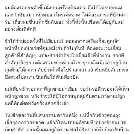
ผมต้องรอกระทั่งขึ้นนั่งบนเครื่องบินแล้ว  ถึงได้โทรบอกแม่  
และกำชับแม่ว่าห้ามบอกใครเด็ดขาด  ไม่ต้องเอารถที่บ้านมา
รับ  เดี๋ยวผมขึ้นแท็กซี่กลับเอง  ทั้งนี้ทั้งนั้นเพื่อจะได้อยู่กับแม่
อย่างเต็มที่สักที
จำได้ว่าบ่อยครั้งที่ไปเยี่ยมแม่  พอลงจากเครื่องก็จะถูกเจ้า
หน้าที่ของหัวเว่ยที่คุนหมิงรับตัวไปทันที  ต้องตระเวนเยี่ยม
ลูกค้าที่สำคัญๆ  แต่ละรายจำต้องไปเยี่ยมถึงที่ทำงาน  รายที
สำคัญจริงๆอาจต้องร่วมทานข้าวด้วย  ยุ่งจนไม่มีเวลาอยู่บ้าน  
สุดท้ายได้เวลากลับบ้านก็เพื่อไปร่ำลาแม่ แล้วรีบหยิบสัมภาระ
บึ่งตรงไปสนามบินเพื่อให้ทันเที่ยวบิน
แม่เพียรเฝ้ารอเวลาที่ลูกชายมาเยี่ยม  รอวันรอคืนรอจนได้เห็น
หน้าลูกชาย  หวังว่าจะได้มีโอกาสพูดคุยกันตามภาษาแม่ลูก  
แต่ก็ต้องผิดหวังครั้งแล้วครั้งเล่า
ในเช้าของวันที่แสนธรรมดาวันหนึ่ง  แม่หิ้วกับข้าวสองถุง
เล็กๆออกจากตลาด  แล้วก็โดนรถยนต์ชนเข้าอย่างจังจนบาด
เจ็บสาหัส  ตอนนั้นผมอยู่อิหร่าน พอได้รับข่าวก็รีบบินกลับบ้าน  