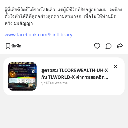
ผู้ที่เสียชีวิตก็ได้จากไปแล้ว  แต่ผู้มีชีวิตที่ยังอยู่อย่างผม  จะต้อง
ตั้งใจทำให้ดีที่สุดอย่างสุดความสามารถ  เพื่อไม่ให้ท่านผิด
หวัง ผมสัญญา
www.facebook.com/Flintlibrary
บันทึก
สูตรผสม TLCOREWEALTH-UH-X
กับ TLWORLD-X คำถามยอดฮิตที่
บูสต์โดย WealthX
คนใช้ WealthX ถามเข้ามา