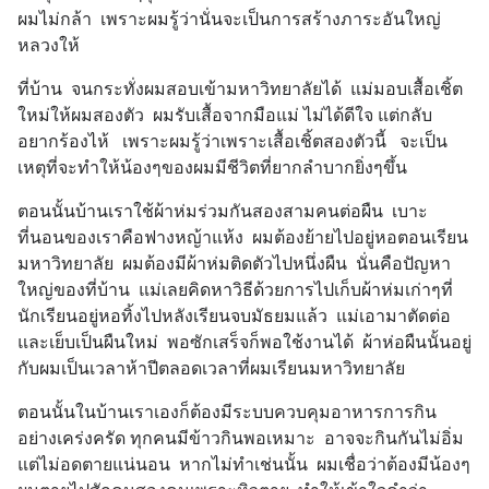
ผมไม่กล้า  เพราะผมรู้ว่านั่นจะเป็นการสร้างภาระอันใหญ่
หลวงให้
ที่บ้าน  จนกระทั่งผมสอบเข้ามหาวิทยาลัยได้  แม่มอบเสื้อเชิ้ต
ใหม่ให้ผมสองตัว  ผมรับเสื้อจากมือแม่ ไม่ได้ดีใจ แต่กลับ
อยากร้องไห้   เพราะผมรู้ว่าเพราะเสื้อเชิ้ตสองตัวนี้   จะเป็น
เหตุที่จะทำให้น้องๆของผมมีชีวิตที่ยากลำบากยิ่งๆขึ้น
ตอนนั้นบ้านเราใช้ผ้าห่มร่วมกันสองสามคนต่อผืน  เบาะ
ที่นอนของเราคือฟางหญ้าแห้ง  ผมต้องย้ายไปอยู่หอตอนเรียน
มหาวิทยาลัย  ผมต้องมีผ้าห่มติดตัวไปหนึ่งผืน  นั่นคือปัญหา
ใหญ่ของที่บ้าน  แม่เลยคิดหาวิธีด้วยการไปเก็บผ้าห่มเก่าๆที่
นักเรียนอยู่หอทิ้งไปหลังเรียนจบมัธยมแล้ว  แม่เอามาตัดต่อ
และเย็บเป็นผืนใหม่  พอซักเสร็จก็พอใช้งานได้  ผ้าห่อผืนนั้นอยู่
กับผมเป็นเวลาห้าปีตลอดเวลาที่ผมเรียนมหาวิทยาลัย
ตอนนั้นในบ้านเราเองก็ต้องมีระบบควบคุมอาหารการกิน
อย่างเคร่งครัด ทุกคนมีข้าวกินพอเหมาะ  อาจจะกินกันไม่อิ่ม
แต่ไม่อดตายแน่นอน  หากไม่ทำเช่นนั้น  ผมเชื่อว่าต้องมีน้องๆ