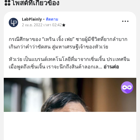
โพสต์ที่เกี่ยวข้อง
========================= 📣
สนับสนุนโดย 📣
=========================
LabPlainly
•
ติดตาม
2 เม.ย. 2022 เวลา 02:42
เครียด หลับยาก ผมอยากแนะนำ
ผลิตภัณฑ์เสริมอาหาร Diip CBD ช่วย
กรณีศึกษาของ “เหริน เจิ้ง เฟย” ชายผู้มีชีวิตที่ยากลำบาก
บรรเทาความเครียด ลดความวิตกกังวล
เกินกว่าคำว่าขัดสน สู่มหาเศรษฐีเจ้าของหัวเว่ย
เพิ่มการผ่อนคลาย ซึ่งช่วยให้การนอน
หลับมีประสิทธิภาพมากยิ่งขึ้น 📍 สนใจ
หัวเว่ย เป็นแบรนด์เทคโนโลยีที่มาจากเซิ่นเจิ้น ประเทศจีน 
สั่งซื้อสินค้า Diip CBD 💬 LINE :
เมื่อพูดถึงเซิ่นเจิ้น เราจะนึกถึงสินค้าลอกเล
... 
อ่านต่อ
@diipgeek 🔗 หรือกดลิงก์
https://lin.ee/U91Fzyz