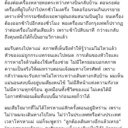
ต้องต่อเครื่องหลายทอดระหว่างทางบินกลับบ้าน  ตอนรอต่อ
เครื่องที่ดูไบก็ปาไปหกชั่วโมงครึ่ง  ใจคอร้อนรนเกินบรรยาย  
เคราะห์ซ้ำกรรมซัดยังเจอพายุฝนถล่มสนามบินดูไบ  จนเครื่อง
ต้องออกช้าไปอีกสองชั่วโมง  พอเครื่องมาถึงกรุงเทพก็ปรากฏ
ว่าต่อเครื่องไม่ทันเสียแล้ว  เพราะช้าไปสิบนาที  กว่าจะกลับ
ถึงคุนหมิงได้ก็เป็นยามวิกาลแล้ว
ผมรีบตรงไปหาแม่  สภาพที่เห็นจึงทำให้รู้ว่าแม่ไม่ไหวแล้ว  
หัวของแม่ถูกกระแทกจนเละไปหมด  การเต้นของหัวใจและ
การหายใจล้วนต้องใช้เครื่องช่วย  ไม่มีใครยอมบอกสภาพ
ความเป็นจริงให้ผมทราบตอนแจ้งผมทางโทรศัพท์  เพราะ
กลัวว่าผมจะรับสภาพไม่ไหวระหว่างเดินทางกลับบ้าน  ผมเห็น
แม่นอนสงบนิ่งอยู่บนเตียงคนไข้  ไม่มีสีหน้าแห่งความกังวล  
ไม่มีความทุกข์ร้อน  ดูเหมือนทั้งชีวิตของแม่ ไม่เคยได้มี
โอกาสพักผ่อนเต็มที่แบบนี้มาก่อนเลยก็ว่าได้
ผมเสียใจมากที่ไม่ได้โทรหาแม่สักครั้งตอนอยู่อิหร่าน  เพราะ
ไม่ว่าผมจะเดินทางไปไหน  ไม่ว่าในประเทศหรือต่างประเทศ  
เวลาโทรหาแม่  แม่ก็จะพูดว่า  "ลูกต้องเดินทางอีกแล้วเหรอ" 