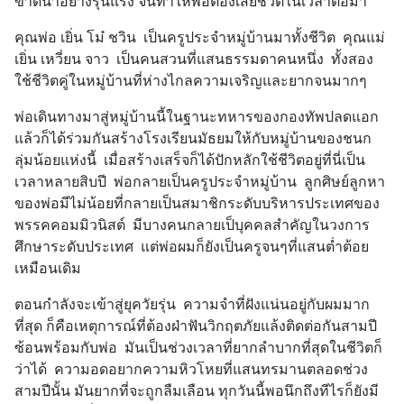
ขาดน้ำอย่างรุนแรง จนทำให้พ่อต้องเสียชีวิตในเวลาต่อมา
คุณพ่อ เยิ่น โม๋ ชวิน  เป็นครูประจำหมู่บ้านมาทั้งชีวิต  คุณแม่ 
เยิ่น เหวี่ยน จาว  เป็นคนสวนที่แสนธรรมดาคนหนึ่ง  ทั้งสอง
ใช้ชีวิตคู่ในหมู่บ้านที่ห่างไกลความเจริญและยากจนมากๆ
พ่อเดินทางมาสู่หมู่บ้านนี้ในฐานะทหารของกองทัพปลดแอก 
แล้วก็ได้ร่วมกันสร้างโรงเรียนมัธยมให้กับหมู่บ้านของชนก
ลุ่มน้อยแห่งนี้  เมื่อสร้างเสร็จก็ได้ปักหลักใช้ชีวิตอยู่ที่นี่เป็น
เวลาหลายสิบปี  พ่อกลายเป็นครูประจำหมู่บ้าน  ลูกศิษย์ลูกหา
ของพ่อมีไม่น้อยที่กลายเป็นสมาชิกระดับบริหารประเทศของ
พรรคคอมมิวนิสต์  มีบางคนกลายเป็บุคคลสำคัญในวงการ
ศึกษาระดับประเทศ  แต่พ่อผมก็ยังเป็นครูจนๆที่แสนต่ำต้อย
เหมือนเดิม
ตอนกำลังจะเข้าสู่ยุควัยรุ่น  ความจำที่ฝังแน่นอยู่กับผมมาก
ที่สุด ก็คือเหตุการณ์ที่ต้องฝ่าฟันวิกฤตภัยแล้งติดต่อกันสามปี
ซ้อนพร้อมกับพ่อ  มันเป็นช่วงเวลาที่ยากลำบากที่สุดในชีวิตก็
ว่าได้  ความอดอยากความหิวโหยที่แสนทรมานตลอดช่วง
สามปีนั้น มันยากที่จะถูกลืมเลือน ทุกวันนี้พอนึกถึงทีไรก็ยังมี