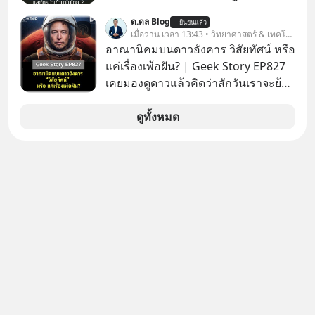
เรื่องความพิถีพิถัน กำลังจะเปิดสาขา
ด.ดล Blog
ยืนยันแล้ว
แรกในประเทศไทย ที่ Central Park
เมื่อวาน เวลา 13:43 • วิทยาศาสตร์ & เทคโนโลยี
อาณานิคมบนดาวอังคาร วิสัยทัศน์ หรือ
แค่เรื่องเพ้อฝัน? | Geek Story EP827
เคยมองดูดาวแล้วคิดว่าสักวันเราจะย้าย
ไปอยู่บนดาวอังคารตามที่ Elon Musk
หรือ Jeff Bezos บอกไว้หรือเปล่า ภาพ
ดูทั้งหมด
ฝันที่มหาเศรษฐีซิลิคอนแวลลีย์วาดไว้ว่า
มนุษย์นับล้านจะไปสร้างอาณานิคม
ใหม่ ล้อมรอบด้วยเทคโนโลยีสุดล้ำ อาจ
จะฟังดูน่าตื่นเต้น แต่ความจริงที่ถูกซ่อน
ไว้ใต้พรมคือ ดาวอังคารเป็นเพียงนรกที่
เต็มไปด้วยรังสีมรณะและฝุ่นพิษ แล้ว
ทำไมบรรดาผู้นำเทคโนโลยีถึงยัง
พยายามหลอกขายฝันลมๆ แล้งๆ นี้ให้
กับคนทั้งโลก พวกเขากำลังซ่อนความ
ลับอะไรไว้เบื้องหลังโปรเจกต์อวกาศที่
ผลาญทรัพยากรมหาศาล วันนี้เราจะมา