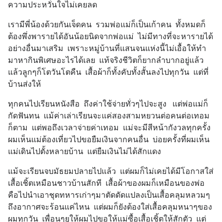
ความประหวั่นใจไม่เคยลด
เรามีพี่น้องด้วยกันเจ็ดคน  รวมพ่อแม่ก็เป็นเก้าคน  ทั้งหมดก็
ต้องพึ่งพารายได้อันน้อยนิดจากพ่อแม่  ไม่มีทางที่จะหารายได้
อย่างอื่นมาเสริม  เพราะหมู่บ้านที่แสนจนแห่งนี้ไม่เอื้อให้ทำ
มาหากินพิเศษอะไรได้เลย  แท้จริงชีวิตก็ยากลำบากอยู่แล้ว  
แล้วลูกๆก็โตวันโตคืน  เสื้อผ้าก็ทั้งคับทั้งสั้นลงไปทุกวัน  แต่ที่
บ้านส่งให้
ทุกคนไปเรียนหนังสือ  ถึงค่าใช้จ่ายทั่วๆไปจะสูง   แต่พ่อแม่ก็
กัดฟันทน  แม้ค่าเล่าเรียนจะแค่สองสามหยวนต่อคนต่อเทอม
ก็ตาม  แต่พอถึงเวลาจ่ายค่าเทอม  แม่จะมีสีหน้ากังวลทุกครั้ง  
ผมเห็นแม่ต้องเที่ยวไปขอยืมเงินจากคนอื่น  บ่อยครั้งที่ผมเห็น
แม่เดินไปตั้งหลายบ้าน  แต่ยืมเงินไม่ได้สักแดง
แม้จะเรียนจบมัธยมปลายไปแล้ว  แต่ผมก็ไม่เคยได้มีโอกาสใส่
เสื้อเชิ้ตเหมือนชาวบ้านสักที  เสื้อผ้าของผมก็เหมือนของพ่อ  
คือไปนำเอาชุดทหารเก่าๆมาตัดดัดแปลงเป็นเสื้อคลุมหลวมๆ  
ถึงอากาศจะร้อนแค่ไหน  แต่ผมก็ยังต้องใส่เสื้อคลุมหนาๆของ
ผมทุกวัน  เพื่อนๆยุให้ผมไปขอให้แม่ซื้อเสื้อเชิ้ตให้สักตัว  แต่