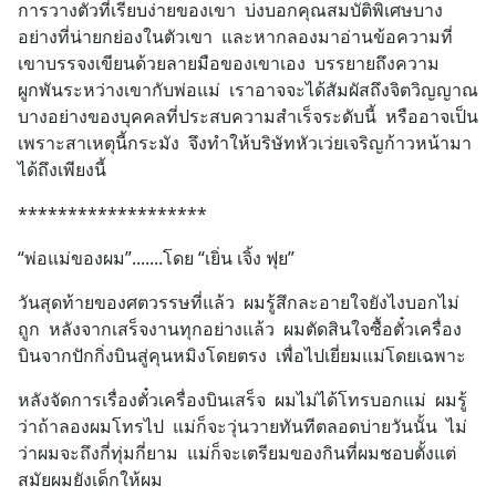
การวางตัวที่เรียบง่ายของเขา  บ่งบอกคุณสมบัติพิเศษบาง
อย่างที่น่ายกย่องในตัวเขา  และหากลองมาอ่านข้อความที่
เขาบรรจงเขียนด้วยลายมือของเขาเอง  บรรยายถึงความ
ผูกพันระหว่างเขากับพ่อแม่  เราอาจจะได้สัมผัสถึงจิตวิญญาณ
บางอย่างของบุคคลที่ประสบความสำเร็จระดับนี้  หรืออาจเป็น
เพราะสาเหตุนี้กระมัง  จึงทำให้บริษัทหัวเว่ยเจริญก้าวหน้ามา
ได้ถึงเพียงนี้
*******************
“พ่อแม่ของผม”.......โดย “เยิ่น เจิ้ง ฟุย”
วันสุดท้ายของศตวรรษที่แล้ว  ผมรู้สึกละอายใจยังไงบอกไม่
ถูก  หลังจากเสร็จงานทุกอย่างแล้ว  ผมตัดสินใจซื้อตั๋วเครื่อง
บินจากปักกิ่งบินสู่คุนหมิงโดยตรง  เพื่อไปเยี่ยมแม่โดยเฉพาะ
หลังจัดการเรื่องตั๋วเครื่องบินเสร็จ  ผมไม่ได้โทรบอกแม่  ผมรู้
ว่าถ้าลองผมโทรไป  แม่ก็จะวุ่นวายทันทีตลอดบ่ายวันนั้น  ไม่
ว่าผมจะถึงกี่ทุ่มกี่ยาม  แม่ก็จะเตรียมของกินที่ผมชอบตั้งแต่
สมัยผมยังเด็กให้ผม