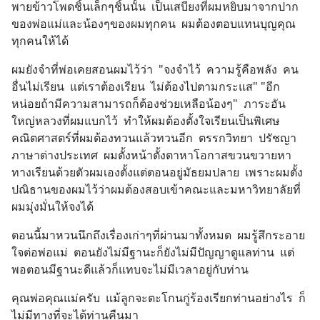
พายข้าวโพดชิ้นเล็กๆชิ้นนั้น  เป็นเสบียงที่ผมหยิบมาจากปาก
ของพ่อแม่และน้องๆของผมทุกคน  ผมต้องตอบแทนบุญคุณ
ทุกคนให้ได้
ผมยังจำที่พ่อเคยสอนผมไว้ว่า  "จงจำไว้  ความรู้คือพลัง  คน
อื่นไม่เรียน  แต่เราต้องเรียน  ไม่ต้องไปตามกระแส" "อีก
หน่อยถ้ามีความสามารถก็ต้องช่วยเหลือน้องๆ"  ภาระอัน
ใหญ่หลวงที่ผมแบกไว้  ทำให้ผมต้องตั้งใจเรียนเป็นพิเศษ  
คณิตศาสตร์ที่ผมต้องทวนแล้วทวนอีก  ตรรกวิทยา  ปรัชญา  
ภาษาต่างประเทศ  ผมตั้งหน้าตั้งตาหาโอกาสขวนขวายหา
ทางเรียนด้วยตัวผมเองตั้งแต่ตอนอยู่มัธยมปลาย  เพราะผมตั้ง
ปณิธานของผมไว้ว่าผมต้องสอบเข้าคณะและมหาวิทยาลัยที่
ผมมุ่งมั่นให้จงได้
ตอนนี้มาหวนนึกถึงเรื่องเก่าๆที่ผ่านมาทั้งหมด  ผมรู้สึกระอาย
ใจต่อพ่อแม่  ตอนยังไม่มีฐานะก็ยังไม่มีปัญญาดูแลท่าน  แต่
พอตอนมีฐานะดีแล้วก็แทบจะไม่มีเวลาอยู่กับท่าน
คุณพ่อคุณแม่ครับ  แม้ลูกจะตะโกนกู่ร้องเรียกท่านอย่างไร  ก็
ไม่มีทางที่จะได้ท่านคืนมา