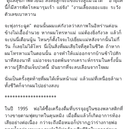
"ดูแลสุขภาพด้วยนะ สงสัยลูกจะแข็งแรงสู้แม่ไม่ได้"  "อายุแค่
นี้ก็มีสารพัดโรคมารุมเร้า  แย่จัง"  "งานเลี้ยงเยอะแยะ  ระวัง
ตัวเลขเบาหวาน
จะพุ่งกระฉูด"  ตอนนั้นผมแค่กังวลว่าสภาพในอิหร่านค่อน
ข้างไม่เอื้ออำนวย  หากผมโทรหาแม่  แม่ต้องยิ่งกังวล  แล้วก็
จะบ่นนี่เตือนนู้น  ไหนๆก็ตั้งใจจะไปเยี่ยมแม่หลังจากนั้นไม่กี่
วัน  ก็เลยไม่ได้โทร  นี่เป็นสิ่งที่ผมเสียใจที่สุดในชีวิต  ถ้าหาก
ผมโทรหาแม่ในตอนนั้น  อาจทำให้แม่ออกจากบ้านช้าไปสัก
นาทีสองนาที  แม่อาจจะรอดพ้นจากเคราะห์กรรมในครั้งนั้น  
ความรู้สึกอันเจ็บปวดนี้  มันยากที่จะลบเลือนจากใจผม
นั่นเป็นครั้งสุดท้ายที่ผมได้เห็นหน้าแม่  แล้วแม่ที่เหนื่อยล้ามา
ทั้งชีวิตก็จากผมไปอย่างสงบ
********************
ในปี    1995     พ่อได้ซื้อเครื่องดื่มที่บรรจุอยู่ในซองพลาสติกที่
วางขายตามฟุตบาทในคุนหมิง  เมื่อดื่มแล้วก็เกิดอาการท้อง
เสียอย่างต่อเนื่อง  กว่าจะถึงมือหมอก็ปรากฏว่าร่างกายพ่อ