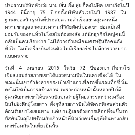
ประธานบริษัทหัวเว่ย นาย เยิ่น เจิ้ง ฟุย ก็คงไม่ผิด  เขาเกิดในปี    
1944    ปีนี้อายุ    75    ปี ก่อตั้งบริษัทหัวเว่ยในปี    1987    ใน
ฐานะของนักธุรกิจที่ประสบความสำเร็จอย่างสูงคนหนึ่ง  
ความชาญฉลาดและความมีวิสัยทัศน์ของเขา  ย่อมเป็นที่
ยอมรับของคนทั่วไปโดยไม่ต้องสงสัย แต่นักธุรกิจใหญ่คนนี้ 
กลับเป็นคนเรียบง่าย  ไม่ได้วางตัวเหมือนเศรษฐีหรือคนดัง
ทั่วไป  ไม่มีเครื่องบินส่วนตัว ไม่มีเรือยอร์ช ไม่มีการวางมาด
แบบคนรวย
วันที่    4    เมษายน    2016    ในวัย    72    ปีของเขา  มีชาวโซ
เชียลแอบถ่ายภาพเขาได้แถวสนามบินในนครเซี่ยงไฮ้  ใน
ขณะนั้นเขากำลังลากกระเป๋าเข้าแถวเพื่อรอขึ้นรถแท็กซี่ นั่น
คงไม่ใช่เป็นการสร้างภาพ  เพราะก่อนหน้านั้นหลายปี ก็มี
ผู้คนจับภาพเขาได้บนรถบัสขนถ่ายผู้โดยสารระหว่างเครื่อง
บินไปยังตึกผู้โดยสาร  ทั้งๆที่สายการบินได้จัดรถพิเศษส่วนตัว
ต้อนรับเขาโดยเฉพาะ  แต่เขาปฏิเสธด้วยการเลือกที่จะขึ้นรถ
บัสคันใหญ่ไปพร้อมกับเจ้าหน้าที่หัวเว่ยคนอื่นๆที่เดินทางกลับ
มาพร้อมกันในเที่ยวบินนั้น