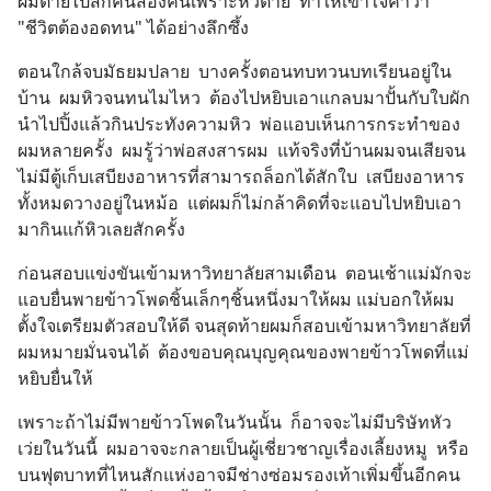
ผมตายไปสักคนสองคนเพราะหิวตาย  ทำให้เข้าใจคำว่า 
"ชีวิตต้องอดทน" ได้อย่างลึกซึ้ง
ตอนใกล้จบมัธยมปลาย  บางครั้งตอนทบทวนบทเรียนอยู่ใน
บ้าน  ผมหิวจนทนไมไหว  ต้องไปหยิบเอาแกลบมาปั้นกับใบผัก  
นำไปปิ้งแล้วกินประทังความหิว  พ่อแอบเห็นการกระทำของ
ผมหลายครั้ง  ผมรู้ว่าพ่อสงสารผม  แท้จริงที่บ้านผมจนเสียจน
ไม่มีตู้เก็บเสบียงอาหารที่สามารถล็อกได้สักใบ  เสบียงอาหาร
ทั้งหมดวางอยู่ในหม้อ  แต่ผมก็ไม่กล้าคิดที่จะแอบไปหยิบเอา
มากินแก้หิวเลยสักครั้ง
ก่อนสอบแข่งขันเข้ามหาวิทยาลัยสามเดือน  ตอนเช้าแม่มักจะ
แอบยื่นพายข้าวโพดชิ้นเล็กๆชิ้นหนึ่งมาให้ผม แม่บอกให้ผม
ตั้งใจเตรียมตัวสอบให้ดี จนสุดท้ายผมก็สอบเข้ามหาวิทยาลัยที่
ผมหมายมั่นจนได้  ต้องขอบคุณบุญคุณของพายข้าวโพดที่แม่
หยิบยื่นให้
เพราะถ้าไม่มีพายข้าวโพดในวันนั้น  ก็อาจจะไม่มีบริษัทหัว
เว่ยในวันนี้  ผมอาจจะกลายเป็นผู้เชี่ยวชาญเรื่องเลี้ยงหมู  หรือ
บนฟุตบาทที่ไหนสักแห่งอาจมีช่างซ่อมรองเท้าเพิ่มขึ้นอีกคน  