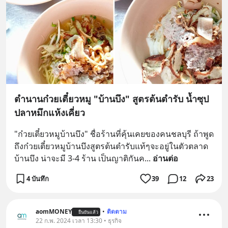
ตำนานก๋วยเตี๋ยวหมู "บ้านบึง" สูตรต้นตำรับ น้ำซุป
ปลาหมึกแห้งเคี่ยว
"ก๋วยเตี๋ยวหมูบ้านบึง" ชื่อร้านที่คุ้นเคยของคนชลบุรี ถ้าพูด
ถึงก๋วยเตี๋ยวหมูบ้านบึงสูตรต้นตำรับแท้ๆจะอยู่ในตัวตลาด
บ้านบึง น่าจะมี 3-4 ร้าน เป็นญาติกันค
... 
อ่านต่อ
4 บันทึก
39
12
23
aomMONEY
•
ติดตาม
ยืนยันแล้ว
22 ก.พ. 2024 เวลา 13:30 • ธุรกิจ