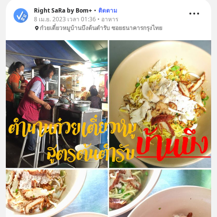
Right SaRa by Bom+
•
ติดตาม
8 เม.ย. 2023 เวลา 01:36 • อาหาร
ก๋วยเตี๋ยวหมูบ้านบึงต้นตำรับ ซอยธนาคารกรุงไทย