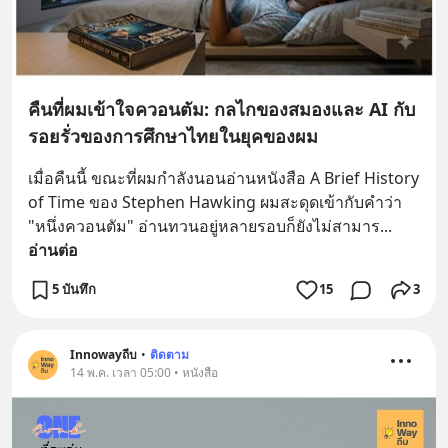
คืนที่ผมเข้าใจควอนตัม: กลไกของสมองและ AI กับ
รอยรั่วของการศึกษาไทยในยุคของผม
เมื่อคืนนี้ ขณะที่ผมกำลังนอนอ่านหนังสือ A Brief History 
of Time ของ Stephen Hawking ผมสะดุดเข้ากับคำว่า 
"หนึ่งควอนตัม" อ่านทวนอยู่หลายรอบก็ยังไม่สามาร
... 
อ่านต่อ
5 บันทึก
15
3
Innowayถีบ
•
ติดตาม
14 พ.ค. เวลา 05:00 • หนังสือ