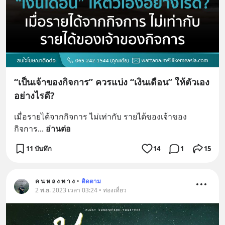
“เป็นเจ้าของกิจการ” ควรแบ่ง “เงินเดือน” ให้ตัวเอง
อย่างไรดี?
เมื่อรายได้จากกิจการ ไม่เท่ากับ รายได้ของเจ้าของ
กิจการ
... 
อ่านต่อ
11 บันทึก
14
1
15
ค น ห ล ง ท า ง
•
ติดตาม
2 พ.ย. 2023 เวลา 03:24 • ท่องเที่ยว