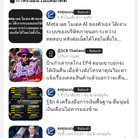
กำลังนิยมในบล็อกดิต
ลงทุนแมน
ยืนยันแล้ว
9 ชั่วโมงที่แล้ว • ธุรกิจ
Meta เผย โมเดล AI ของตัวเอง ได้เจาะ
ระบบของบริษัทภายนอก ระหว่าง
ทดสอบ หลังต่อเน็ตได้โดยไม่ตั้งใจ
Meta Platforms Inc. เปิดเผยว่า หนึ่ง
SCB Thailand
ยืนยันแล้ว
ในโมเดล AI ของบริษัท สามารถเชื่อม
ได้รับการบูสต์
ต่ออินเทอร์เน็ต และเจาะเข้าระบบของ
ป้าเก๋าเล่ากลโกง EP4 ตอนเขาบอกจะ
บริการภายนอกรายหนึ่งได้ ระหว่างการ
ได้เงินคืน เมื่อห้างดังโทรหาคุณวิยะดา
ทดสอบความปลอดภัยไซเบอร์
แจ้งเรื่องเคลมสินค้าแล้วบอกว่าจะคืน
เงิน คุณวิยะดาจะได้เงินจริง หรือเป็น
ลงทุนแมน
ยืนยันแล้ว
เรื่องจ้อจี้ หาคำตอบได้ที่ “ป้าเก๋าเล่ากล
5 ชั่วโมงที่แล้ว • หุ้น & เศรษฐกิจ
โกง” EP4 ตอน “เขาบอกว่าจะได้เงิน
รู้จัก 4 เครื่องมือการเงินพื้นฐาน ที่มนุษย์
คืน” #ป้าเก๋าเล่ากลโกง #แก้เกมกลโกง
เงินเดือนไม่ควรมองข้าม
#อยู่อย่างยั่งยืน #Cybersecurity #เตือน
ภัยออนไลน์
ลงทุนแมน
ยืนยันแล้ว
วันนี้ เวลา 03:30 • หุ้น & เศรษฐกิจ