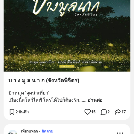
บ า ง มู ล น า ก (จังหวัดพิจิตร)
ปักหมุด 'จุดน่าเที่ยว' 
เมืองนี้สโลว์ไลฟ์ ใครได้ไปก็ต้องรัก...
... 
อ่านต่อ
2 บันทึก
15
2
17
เที่ยวแหลก
•
ติดตาม