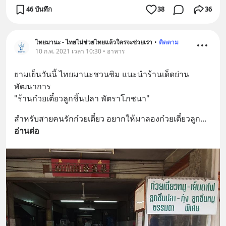
46 บันทึก
38
36
ไทยมานะ - ไทยไม่ช่วยไทยแล้วใครจะช่วยเรา
•
ติดตาม
10 ก.พ. 2021 เวลา 10:30 • อาหาร
ยามเย็นวันนี้ ไทยมานะชวนชิม แนะนำร้านเด็ดย่าน
พัฒนาการ 
"ร้านก๋วยเตี๋ยวลูกชิ้นปลา พัตราโภชนา"
สำหรับสายคนรักก๋วยเตี๋ยว อยากให้มาลองก๋วยเตี๋ยวลูก
... 
อ่านต่อ