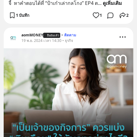
จี้  หาคำตอบได้ที่ “ป้าเก๋าเล่ากลโกง” EP4 ต
... 
ดูเพิ่มเติม
1 บันทึก
1
2
aomMONEY
•
ติดตาม
ยืนยันแล้ว
19 พ.ย. 2024 เวลา 14:30 • ธุรกิจ