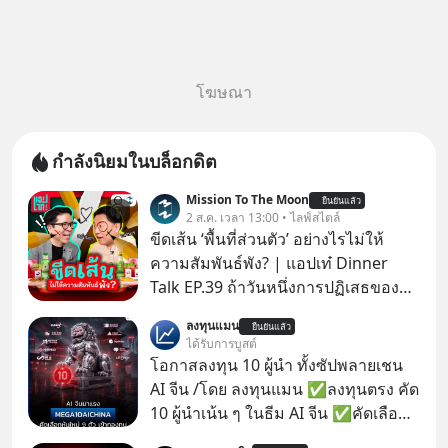
โฆษณา
กำลังนิยมในบล็อกดิต
Mission To The Moon
ยืนยันแล้ว
2 ส.ค. เวลา 13:00 • ไลฟ์สไตล์
ขีดเส้น ‘พื้นที่ส่วนตัว’ อย่างไรไม่ให้
ความสัมพันธ์พัง? | แอปเท๋ Dinner
Talk EP.39 ถ้าวันหนึ่งการปฏิเสธของ
เราทำให้อีกฝ่ายรู้สึกเจ็บปวด คิดว่าเรา
ลงทุนแมน
ยืนยันแล้ว
ตั้งกำแพงใส่และมองว่าเราเห็นแก่ตัวทั้ง
ได้รับการบูสต์
ที่เราเองก็ไม่เคยปฏิเสธใครอย่างนี้มา
โอกาสลงทุน 10 ผู้นำ ทั้งซัปพลายเชน
ก่อน แต่พอตั้งใจจะ ‘สร้างขอบเขต’ เพื่อ
AI จีน /โดย ลงทุนแมน ✅ลงทุนตรง คัด
ตัวเองดูสักครั้ง กลับทำให้เกิดรอยร้าว
10 ผู้นำเน้น ๆ ในธีม AI จีน ✅คัดเลือก
ในความสัมพันธ์เสียอย่างนั้น โดยราย
หุ้นใหม่ 9 ตัว เข้ากองทุน ✅ร่วมเป็น