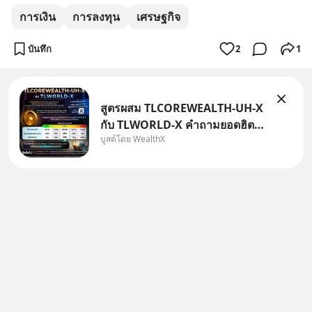
การเงิน
การลงทุน
เศรษฐกิจ
บันทึก
2
1
สูตรผสม TLCOREWEALTH-UH-X
กับ TLWORLD-X คำถามยอดฮิตที่
บูสต์โดย WealthX
คนใช้ WealthX ถามเข้ามา