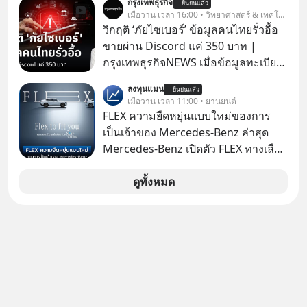
กรุงเทพธุรกิจ
การแอปเท๋ Dinner Talk ในวันนี้โฮสต์
ยืนยันแล้ว
เจ้าของผู้นำ AI จีน ตั้งแต่โรงงานผลิตชิป
เมื่อวาน เวลา 16:00 • วิทยาศาสตร์ & เทคโนโลยี
ทั้ง 2 ท่าน แทป-รวิศ หาญอุตสาหะ และ
หน่วยความจำ โมเดล AI ยันหุ่นยนต์
วิกฤติ ‘ภัยไซเบอร์’ ข้อมูลคนไทยรั่วอื้อ
เอ๋ นิ้วกลม-สราวุธ เฮ้งสวัสดิ์ จะพาทุก
✅ได้การรับยกเว้นภาษี Capital Gain
ขายผ่าน Discord แค่ 350 บาท |
คนไปสำรวจวิธีสร้างขอบเขตเพื่อรักษา
ตามกฎหมายภาษีของประเทศไทย
กรุงเทพธุรกิจNEWS เมื่อข้อมูลทะเบียน
ใจของตัวเองและรักษาความสัมพันธ์
รถ จากกรมการขนส่งทางบกหลุดไปอยู่
ของคนรอบข้างไปพร้อมกัน
ลงทุนแมน
ยืนยันแล้ว
ในมือมิจฉาชีพ และถูกขายในตลาดมืด
เมื่อวาน เวลา 11:00 • ยานยนต์
#boundary #selfdevelopment #แอป
ด้วยราคา 350 บาท รัฐบาลทำยังไงต่อ?
FLEX ความยืดหยุ่นแบบใหม่ของการ
เท๋dinnertalk
เป็นเจ้าของ Mercedes-Benz ล่าสุด
#missiontothemoonpodcast
Mercedes-Benz เปิดตัว FLEX ทางเลือก
เป็นเจ้าของรถที่ยืดหยุ่น บนแนวคิด
“Flex to Fit You ยืดได้ตามสไตล์คุณ
ดูทั้งหมด
ด้วย StarChoice” ตอบโจทย์ Lifestyle
การเป็นเจ้าของรถที่ออกแบบการเงินได้
เอง ครบสัญญาจะผ่อนต่อ คืนรถ หรือ
ซื้อขาดก็ได้ เช่น