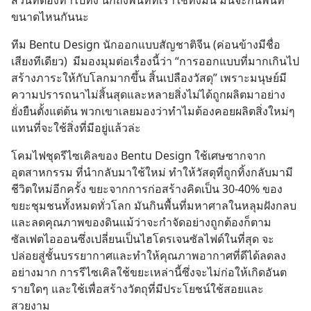
ส่วนที่ต้องทำไปทิ้ง นึกถึงพื้นที่ที่เราใช้ทิ้งมัน มันจะกินพื้นที่
ขนาดไหนกันนะ
ทีม Bentu Design นักออกแบบสัญชาติจีน (ค่อนข้างมีชื่อ
เสียงทีเดียว)  มีมองมุมต่อเรื่องนี้ว่า “การออกแบบที่มากเกินไป
สร้างภาระให้กับโลกมากขึ้น สิ้นเปลืองวัสดุ” เพราะมนุษย์มี
ความปรารถนาไม่สิ้นสุดและหลายสิ่งไม่ได้ถูกผลิตมาอย่าง
ยั่งยืนตั้งแต่ต้น พวกเขาเลยมองว่าทำไมต้องคอยผลิตสิ่งใหม่ๆ
แทนที่จะใช้สิ่งที่มีอยู่แล้วล่ะ
โคมไฟชุดรีไซเคิลของ Bentu Design ใช้เศษซากจาก
อุตสาหกรรม ที่นำกลับมาใช้ใหม่ ทำให้วัสดุที่ถูกทิ้งกลับมามี
ชีวิตใหม่อีกครั้ง ขยะจากการก่อสร้างคิดเป็น 30-40% ของ
ขยะชุมชนทั้งหมดทั่วโลก มันกินพื้นที่มหาศาลในหลุมฝังกลบ 
และลดคุณภาพของดินแม้ว่าจะกำจัดอย่างถูกต้องก็ตาม 
ซัลเฟตไอออนซึ่งเปลี่ยนเป็นไฮโดรเจนซัลไฟด์ในที่สุด จะ
ปล่อยสู่ชั้นบรรยากาศและทำให้คุณภาพอากาศที่ดีได้ลดลง
อย่างมาก การรีไซเคิลใช้ขยะเหล่านี้ซึ่งจะไม่ก่อให้เกิดอันต
รายใดๆ และใช้เพื่อสร้างวัตถุที่มีประโยชน์ใช้สอยและ
สวยงาม