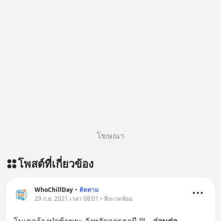
เครียด หลับยาก ผมอยากแนะนำ
ผลิตภัณฑ์เสริมอาหาร Diip CBD ช่วย
บรรเทาความเครียด ลดความวิตกกังวล
เพิ่มการผ่อนคลาย ซึ่งช่วยให้การนอน
หลับมีประสิทธิภาพมากยิ่งขึ้น 📍 สนใจ
สั่งซื้อสินค้า Diip CBD 💬 LINE :
@diipgeek 🔗 หรือกดลิงก์
https://lin.ee/U91Fzyz
โฆษณา
โพสต์ที่เกี่ยวข้อง
WhoChillDay
•
ติดตาม
29 ก.ย. 2021 เวลา 08:01 • สิ่งแวดล้อม