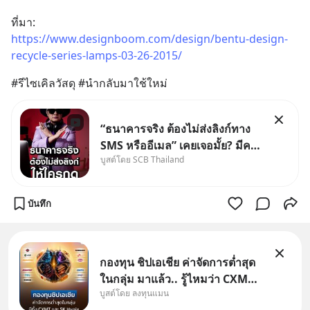
ที่มา: 
https://www.designboom.com/design/bentu-design-
recycle-series-lamps-03-26-2015/
#รีไซเคิลวัสดุ #นำกลับมาใช้ใหม่
“ธนาคารจริง ต้องไม่ส่งลิงก์ทาง
SMS หรืออีเมล” เคยเจอมั้ย? มีคน
บูสต์โดย SCB Thailand
อ้างว่าโทรจากธนาคาร บอกว่า
บัญชีมีปัญหา แล้วให้กดลิงก์โน่นนี่
หรือสแกนคิวอาร์โค้ดทันที มาฟัง
บันทึก
“ป้าเก๋าเล่ากลโกง” เพื่อรู้ทันมุก
หลอกลวงในคราบ
กองทุน ชิปเอเชีย ค่าจัดการต่ำสุด
ในกลุ่ม มาแล้ว.. รู้ไหมว่า CXMT
บูสต์โดย ลงทุนแมน
อยู่ดี ๆ ขึ้นมาเป็นบริษัทอันดับ 1 ใน