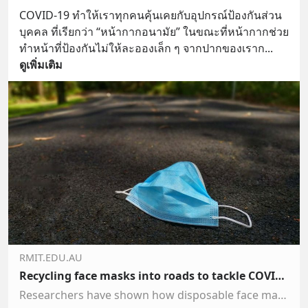
COVID-19 ทำให้เราทุกคนคุ้นเคยกับอุปกรณ์ป้องกันส่วน
บุคคล ที่เรียกว่า “หน้ากากอนามัย” ในขณะที่หน้ากากช่วย
ทำหน้าที่ป้องกันไม่ให้ละอองเล็ก ๆ จากปากของเราก
... 
ดูเพิ่มเติม
RMIT.EDU.AU
Recycling face masks into roads to tackle COVID-generated waste
Researchers have shown how disposable face masks could be recycled to make roads, in a circular economy solution to pandemic-generated waste.