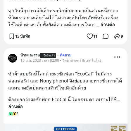
ทุกวันนี้อุปกรณ์อิเล็กทรอนิกส์กลายมาเป็นส่วนหนึ่งของ
ชีวิตเราอย่างเลี่ยงไม่ได้ ไม่ว่าจะเป็นโทรศัพท์หรือเครื่อง
ใช้ไฟฟ้าต่างๆ อีกทั้งยังมีความต้องการในกา
... 
อ่านต่อ
15 บันทึก
11
9
บ้านและสวน
•
ติดตาม
ยืนยันแล้ว
15 ม.ค. 2023 เวลา 02:00 • วิทยาศาสตร์ & เทคโนโลยี
ซักผ้าแบบรักษ์โลกด้วยผงซักฟอก "EcoCal" ไม่มีสาร
ฟอสฟอรัส และ Nonylphenol จึงย่อยสลายทางชีวภาพได้ 
แถมขวดยังเป็นพลาสติกรีไซเคิลอีกด้วย
ต้องบอกว่าผงซักฟอก EcoCal นี้ ไม่ธรรมดา เพราะได้ชื
... 
อ่านต่อ
2