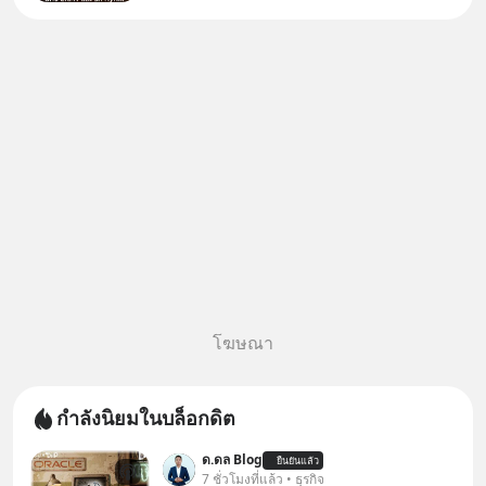
จีนแซงหน้า Tencent ขณะ
เดียวกัน TSMC เป็นบริษัทอันดับ 1
ในไต้หวันมานานแล้ว
โฆษณา
กำลังนิยมในบล็อกดิต
ด.ดล Blog
ยืนยันแล้ว
7 ชั่วโมงที่แล้ว • ธุรกิจ