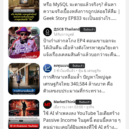
หรือ MySQL จะตายแล้วจริงๆ? ค้นหา
ความจริงเบื้องหลังการถูกปล่อยให้ลืม |
Geek Story EP833 จะเป็นอย่างไร..
เมื่อซอฟต์แวร์ฟรีที่หล่อเลี้ยงเว็บไซต์
SCB Thailand
ยืนยันแล้ว
กว่าครึ่งโลก ถูกมหาเศรษฐีคู่แข่งทุ่มเงิน
ได้รับการบูสต์
ซื้อกิจการไป? นี่คือเรื่องจริงของ
ป้าเก๋าเล่ากลโกง EP4 ตอนเขาบอกจะ
MySQL ฐานข้อมูลระดับตำนานที่
ได้เงินคืน เมื่อห้างดังโทรหาคุณวิยะดา
โปรแกรมเมอร์คนหนึ่งใช้เวลา 27 ปี
แจ้งเรื่องเคลมสินค้าแล้วบอกว่าจะคืน
ปลุกปั้นและตั้งชื่อตามลูกสาวของตัวเอง
เงิน คุณวิยะดาจะได้เงินจริง หรือเป็น
ลงทุนแมน
เมื่อรู้ว่าผลงานชิ้นเอกกำลังจะตกไปอยู่
ยืนยันแล้ว
เรื่องจ้อจี้ หาคำตอบได้ที่ “ป้าเก๋าเล่ากล
3 ชั่วโมงที่แล้ว • หุ้น & เศรษฐกิจ
ในมือของอาณาจักรที่จ้องจะทำลายมัน
โกง” EP4 ตอน “เขาบอกว่าจะได้เงิน
การศึกษาเหลื่อมล้ำ ปัญหาใหญ่ฉุด
เขาถึงขั้นต้องเขียนจดหมายเปิดผนึก
คืน” #ป้าเก๋าเล่ากลโกง #แก้เกมกลโกง
เศรษฐกิจไทย 340,584 ล้านบาท คือ
ขอร้องคนทั้งอินเทอร์เน็ตให้ช่วยหยุดยั้ง
#อยู่อย่างยั่งยืน #Cybersecurity #เตือน
ตัวเลขงบประมาณที่กระทรวง
ดีลนี้! เกิดอะไรขึ้นหลังจากการควบรวม
ภัยออนไลน์
ศึกษาธิการ ได้รับจัดสรรในงบประมาณ
กิจการครั้งประวัติศาสตร์? ยักษ์ใหญ่
MarketThink
ยืนยันแล้ว
รายจ่ายประจำปี 2568 ซึ่งมากที่สุดเป็น
เมื่อวาน เวลา 03:00 • ธุรกิจ
ตั้งใจซื้อไปพัฒนาต่อ หรือแค่ซื้อไป “ฆ่า”
อันดับ 2 รองจากกระทรวงการคลัง
ใช้ AI ทำเพลงลง YouTube ไอเดียสร้าง
ให้พ้นทางกันแน่? และทำไมจุดจบของ
Passive Income ในยุคนี้ ตอนนี้หลาย ๆ
เรื่องนี้ ถึงเป็นการฆาตกรรมแบบสโลว์
คนน่าจะเคยได้ยินเพลงที่ใช้ AI สร้าง
โมชันที่ไม่มีแม้แต่ศพให้เห็น? เลือกฟัง