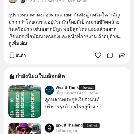
13 ก.ค. 2023 เวลา 16:51 • ความคิดเห็น
รูปร่างหน้าตาคงต้องผ่านสายตากันทั้งคู่ แต่จิตใจสำคัญ
มากกว่าโดยเฉพาะอยู่ร่วมกันโดยมีเป้าหมายชีวิตคล้าย
กันหรือป่าว เช่นอยากมีลูก พอมีลูกโตหน่อยแล้วอยาก
เรียนต่อเพื่อพัฒนาตนเองและหน้าที่การงาน ถ้าอยู่ด้วย
... 
ดูเพิ่มเติม
บันทึก
กำลังนิยมในบล็อกดิต
WealthThink
ยืนยันแล้ว
เมื่อวาน เวลา 04:00 • ธุรกิจ
ลูกหลานตระกูลเจียรวนนท์
บริหารธุรกิจอะไรอยู่บ้าง ?
SCB Thailand
ยืนยันแล้ว
ได้รับการบูสต์