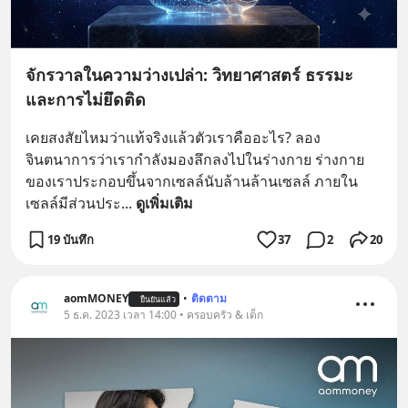
จักรวาลในความว่างเปล่า: วิทยาศาสตร์ ธรรมะ
และการไม่ยึดติด
เคยสงสัยไหมว่าแท้จริงแล้วตัวเราคืออะไร? ลอง
จินตนาการว่าเรากำลังมองลึกลงไปในร่างกาย ร่างกาย
ของเราประกอบขึ้นจากเซลล์นับล้านล้านเซลล์ ภายใน
เซลล์มีส่วนประ
... 
ดูเพิ่มเติม
19 บันทึก
37
2
20
aomMONEY
•
ติดตาม
ยืนยันแล้ว
5 ธ.ค. 2023 เวลา 14:00 • ครอบครัว & เด็ก