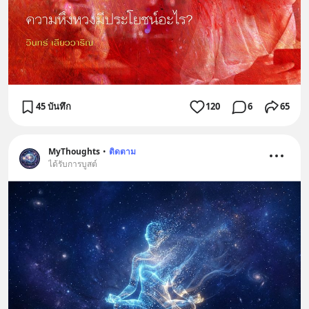
45 บันทึก
120
6
65
MyThoughts
•
ติดตาม
ได้รับการบูสต์