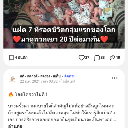
4 บันทึก
37
33
19
สติ - สตางค์ - สตรอง - สเต็ป
•
ติดตาม
22 ต.ค. 2021 เวลา 03:32 • ไลฟ์สไตล์
🔥 โสดใครว่าไม่ดี !
บางครั้งความสบายใจก็สำคัญไม่แพ้อย่างอื่นถูกไหมคะ 
ถ้าอยู่ตรงไหนแล้วไม่มีความสุข ไม่ทำให้เรารู้สึกเป็นตัว
เอง บางครั้งการถอยออกมายืนจุดเดิมน่าจะเป็นทางออ
... 
อ่านต่อ