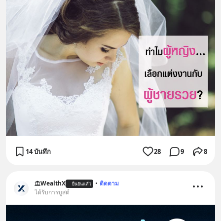
14 บันทึก
28
9
8
WealthX
•
ติดตาม
ยืนยันแล้ว
ได้รับการบูสต์