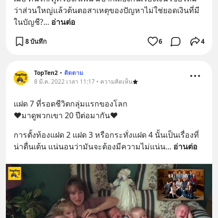
ว่าส่วนใหญ่แล้วต้นตอสาเหตุของปัญหาไม่ใช่ยอดเงินที่มี
ในบัญชี?
... 
อ่านต่อ
8 บันทึก
6
4
TopTen2
•
ติดตาม
8 มี.ค. 2022 เวลา 11:17 • ความคิดเห็น
แฝด 7 ที่รอดชีวิตกลุ่มแรกของโลก 
❤️มาดูพวกเขา 20 ปีต่อมากัน❤️
การตั้งท้องแฝด 2 แฝด 3 หรือกระทั่งแฝด 4 นั้นเป็นเรื่องที่
น่าตื่นเต้น แน่นอนว่ามันจะต้องมีความไม่แน่น
... 
อ่านต่อ