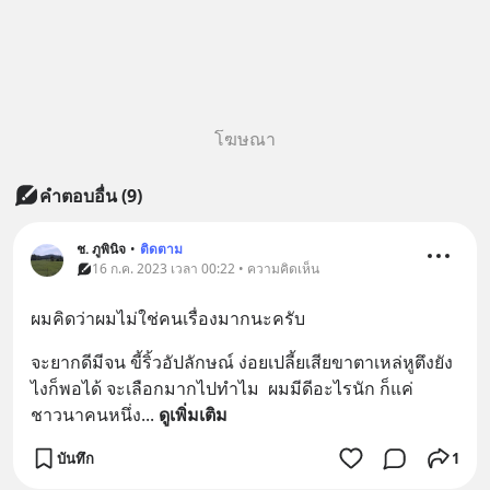
โฆษณา
คำตอบอื่น
(
9
)
ช. ภูพินิจ
•
ติดตาม
16 ก.ค. 2023 เวลา 00:22 • ความคิดเห็น
ผมคิดว่าผมไม่ใช่คนเรื่องมากนะครับ
จะยากดีมีจน ขี้ริ้วอัปลักษณ์ ง่อยเปลี้ยเสียขาตาเหล่หูตึงยัง
ไงก็พอได้ จะเลือกมากไปทำไม  ผมมีดีอะไรนัก ก็แค่
ชาวนาคนหนึ่ง
... 
ดูเพิ่มเติม
บันทึก
1