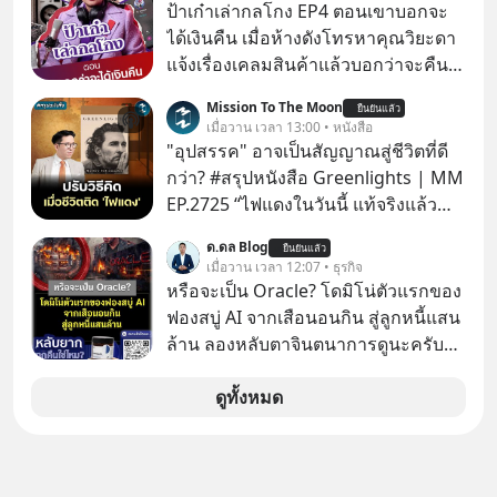
ป้าเก๋าเล่ากลโกง EP4 ตอนเขาบอกจะ
ได้เงินคืน เมื่อห้างดังโทรหาคุณวิยะดา
แจ้งเรื่องเคลมสินค้าแล้วบอกว่าจะคืน
เงิน คุณวิยะดาจะได้เงินจริง หรือเป็น
Mission To The Moon
ยืนยันแล้ว
เรื่องจ้อจี้ หาคำตอบได้ที่ “ป้าเก๋าเล่ากล
เมื่อวาน เวลา 13:00 • หนังสือ
โกง” EP4 ตอน “เขาบอกว่าจะได้เงิน
"อุปสรรค" อาจเป็นสัญญาณสู่ชีวิตที่ดี
คืน” #ป้าเก๋าเล่ากลโกง #แก้เกมกลโกง
กว่า? #สรุปหนังสือ Greenlights | MM
#อยู่อย่างยั่งยืน #Cybersecurity #เตือน
EP.2725 “ไฟแดงในวันนี้ แท้จริงแล้ว
ภัยออนไลน์
อาจเป็นสัญญาณไฟเขียวที่ยังไม่ถึงเวลา
ด.ดล Blog
ยืนยันแล้ว
เปลี่ยนสี” McConaughey ดาราดาวรุ่ง
เมื่อวาน เวลา 12:07 • ธุรกิจ
ในยุคหนึ่ง เคยปฏิเสธเงินค่าตัวหนังรอม
หรือจะเป็น Oracle? โดมิโน่ตัวแรกของ
คอมที่สูงถึง 14.5 ล้านดอลลาร์ (หรือ
ฟองสบู่ AI จากเสือนอนกิน สู่ลูกหนี้แสน
ราว 500 ล้านบาท) เพียงเพราะเขาไม่
ล้าน ลองหลับตาจินตนาการดูนะครับว่า
อยากขังตัวเองไว้ในกล่องเดิมๆ ผลที่
ถ้าหากเราต้องทำงานกับบริษัทที่ขึ้นชื่อ
ตามมาคือ โทรศัพท์ของเขากลายเป็น
ว่าเขี้ยวลากดินสุดๆ มันจะน่าปวดหัว
ดูทั้งหมด
ความเงียบสนิทนานถึง 14 เดือนเต็ม แต่
ขนาดไหน…
ความเงียบและ "ไฟแดง" ในวันนั้นกลับ
กลายเป็นการถอยหลังเพื่อตั้งหลัก จนส่ง