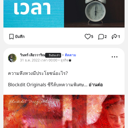
บันทึก
5
2
1
วินทร์ เลียววาริณ
•
ติดตาม
ยืนยันแล้ว
31 ธ.ค. 2022 เวลา 00:00 • ธุรกิจ
ความหึงหวงมีประโยชน์อะไร?
Blockdit Originals ซีรีส์บทความพิเศษ
... 
อ่านต่อ