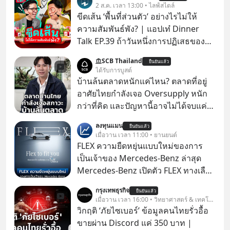
2 ส.ค. เวลา 13:00 • ไลฟ์สไตล์
ขีดเส้น ‘พื้นที่ส่วนตัว’ อย่างไรไม่ให้
ความสัมพันธ์พัง? | แอปเท๋ Dinner
Talk EP.39 ถ้าวันหนึ่งการปฏิเสธของ
เราทำให้อีกฝ่ายรู้สึกเจ็บปวด คิดว่าเรา
SCB Thailand
ยืนยันแล้ว
ตั้งกำแพงใส่และมองว่าเราเห็นแก่ตัวทั้ง
ได้รับการบูสต์
ที่เราเองก็ไม่เคยปฏิเสธใครอย่างนี้มา
บ้านล้นตลาดหนักแค่ไหน? ตลาดที่อยู่
ก่อน แต่พอตั้งใจจะ ‘สร้างขอบเขต’ เพื่อ
อาศัยไทยกำลังเจอ Oversupply หนัก
ตัวเองดูสักครั้ง กลับทำให้เกิดรอยร้าว
กว่าที่คิด และปัญหานี้อาจไม่ได้จบแค่
ในความสัมพันธ์เสียอย่างนั้น โดยราย
เรื่องเศรษฐกิจ #SCBEIC #อสังหา #บ้าน
ลงทุนแมน
การแอปเท๋ Dinner Talk ในวันนี้โฮสต์
ยืนยันแล้ว
ล้นตลาด #เศรษฐกิจไทย #EICAround
เมื่อวาน เวลา 11:00 • ยานยนต์
ทั้ง 2 ท่าน แทป-รวิศ หาญอุตสาหะ และ
#SCBThailand สามารถดูคลิปที่
FLEX ความยืดหยุ่นแบบใหม่ของการ
เอ๋ นิ้วกลม-สราวุธ เฮ้งสวัสดิ์ จะพาทุก
youtube ประกอบได้ที่ link :
เป็นเจ้าของ Mercedes-Benz ล่าสุด
คนไปสำรวจวิธีสร้างขอบเขตเพื่อรักษา
https://youtube.com/shorts/-
Mercedes-Benz เปิดตัว FLEX ทางเลือก
ใจของตัวเองและรักษาความสัมพันธ์
xU9gYcfVJk?feature=share
เป็นเจ้าของรถที่ยืดหยุ่น บนแนวคิด
ของคนรอบข้างไปพร้อมกัน
กรุงเทพธุรกิจ
ยืนยันแล้ว
“Flex to Fit You ยืดได้ตามสไตล์คุณ
เมื่อวาน เวลา 16:00 • วิทยาศาสตร์ & เทคโนโลยี
#boundary #selfdevelopment #แอป
ด้วย StarChoice” ตอบโจทย์ Lifestyle
วิกฤติ ‘ภัยไซเบอร์’ ข้อมูลคนไทยรั่วอื้อ
เท๋dinnertalk
การเป็นเจ้าของรถที่ออกแบบการเงินได้
ขายผ่าน Discord แค่ 350 บาท |
#missiontothemoonpodcast