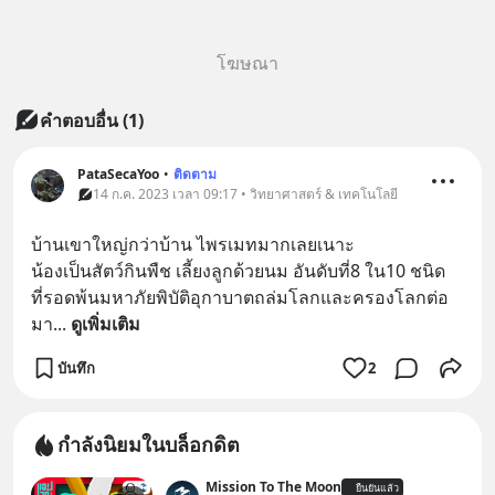
โฆษณา
คำตอบอื่น
(
1
)
PataSecaYoo
•
ติดตาม
14 ก.ค. 2023 เวลา 09:17 • วิทยาศาสตร์ & เทคโนโลยี
บ้านเขาใหญ่กว่าบ้าน ไพรเมทมากเลยเนาะ
น้องเป็นสัตว์กินพืช เลี้ยงลูกด้วยนม อันดับที่8 ใน10 ชนิด
ที่รอดพ้นมหาภัยพิบัติอุกาบาตถล่มโลกและครองโลกต่อ
มา
... 
ดูเพิ่มเติม
บันทึก
2
กำลังนิยมในบล็อกดิต
Mission To The Moon
ยืนยันแล้ว