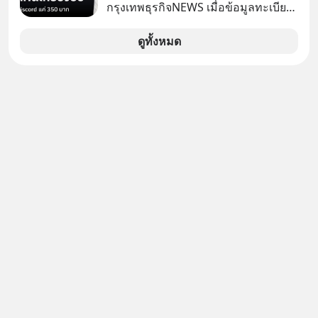
เอง ครบสัญญาจะผ่อนต่อ คืนรถ หรือ
กรุงเทพธุรกิจNEWS เมื่อข้อมูลทะเบียน
ซื้อขาดก็ได้ เช่น
รถ จากกรมการขนส่งทางบกหลุดไปอยู่
ในมือมิจฉาชีพ และถูกขายในตลาดมืด
ดูทั้งหมด
ด้วยราคา 350 บาท รัฐบาลทำยังไงต่อ?