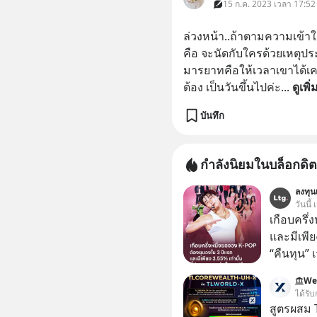
15 ก.ค. 2023 เวลา 17:52 
ล่วงหน้า..ถ้าตามความเข้
คือ จะนัดกับใครด้วยเหตุป
มารยาทคือให้เวลาเขาได้เคลี
ต้อง เป็นวันขึ้นไปค่ะ
... 
ดูเพิ่
บันทึก
กำลังนิยมในบล็อกดิต
ลงทุนเ
วันนี้
เกือบครึ่
และมีเพีย
“คืนทุน”
เห็นภาพค
We
ระดับสเต
ได้รับ
ตัวท็อปอ
สูตรผสม