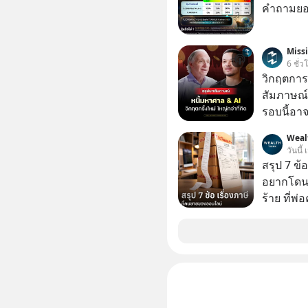
คำถามยอด
Miss
6 ชั่ว
วิกฤตการเ
สัมภาษณ์
รอบนี้อาจ
Dalio ชา
Weal
ต่อหลายค
วันนี้
ลูกใหม่ที่
สรุป 7 ข้
มหาศาล" ผ
อยากโดนภา
กำลังแห่ไล่ร
ร้าย ที่
ประวัติศ
กำลังจะเ
รับมืออย่
เจาะลึกบ
กันได้ใน EP. นี้ #RayDalio #สรุ
การลงทุ