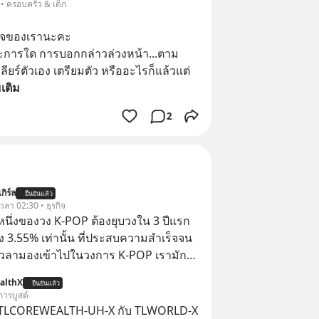
• ครอบครัว & เด็ก
าใจของเรานะคะ
ระการใด การบอกกล่าวล่วงหน้า...ตาม
ยร์ตัวเอง เตรียมตัว หรืออะไรก็แล้วแต่ 
มเติม
2
กิร์ล
ยืนยันแล้ว
 เวลา 02:30 • ธุรกิจ
งหนึ่งของวง K-POP ต้องยุบวงใน 3 ปีแรก
ง 3.55% เท่านั้น ที่ประสบความสำเร็จจน
 เวลามองเข้าไปในวงการ K-POP เรามักจะ
วามสำเร็จที่หรูหรา คอนเสิร์ตสเกลใหญ่
althX
ยืนยันแล้ว
เดียม และยอดขายอัลบัมถล่มทลายจากวง
การบูสต์
ย่าง BTS, BLACKPINK หรือ SEVENTEEN
 TLCOREWEALTH-UH-X กับ TLWORLD-X