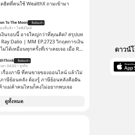
ฮิตที่คนใช้ WealthX ถามเข้ามา
ion To The Moon
ยืนยันแล้ว
โมงที่แล้ว • ไลฟ์สไตล์
งินรอบนี้ อาจใหญ่กว่าที่คุณคิด? สรุปบท
 Ray Dalio | MM EP.2723 วิกฤตการเงิน
ดาวน์
ไม่ได้เหมือนทุกครั้งที่เราเคยเจอ เมื่อ Ray
ยผู้เคยทำนายวิกฤตเศรษฐกิจมาแล้วหลาย
thThink
ยืนยันแล้ว
รั้ง ออกมาส่งสัญญาณเตือนระเบิดเวลา
 เวลา 04:00 • ธุรกิจ
กำลังก่อตัวขึ้น จาก "ระเบิดหนี้สิน
อ เรื่องภาษี ที่คนขายของออนไลน์ แล้วไม่
สานเข้ากับ "ฟองสบู่กระแส AI" ที่ผู้คน
ษีย้อนหลัง ต้องรู้ ภาษีย้อนหลังคือฝัน
าคาอย่างบ้าคลั่ง บทเรียนจาก
พ่อค้าแม่ค้าคนไหนก็คงไม่อยากพบเจอ
าสตร์ 500 ปี บอกอะไรเรา? ระเบียบโลก
ปลี่ยนมือไปในทิศทางไหน? และเราควร
ดูทั้งหมด
างไรก่อนที่ทุกอย่างจะสายเกินไป? ร่วม
ทวิเคราะห์และข้อคิดการเงินฉบับ Dalio
ปบทเรียน #การเงิน
น #MissionToTheMoon