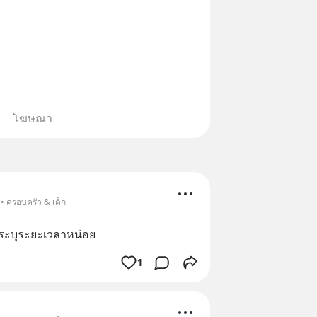
โฆษณา
• ครอบครัว & เด็ก
งระบุระยะเวลาหน่อย
1