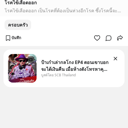
โรคไข้เลือดออก
โรคไข้เลือดออก เป็นโรคที่ต้องเป็นห่วงอีกโรค ซึ้งโรคนี้จะมาในหน้าฝนเป็นส่วนใหญ่ เพราะมีพาหะเป็นยุง ข้อควรปฏิบัติ ข้อควรระวังท การดูแลรักษา
ครอบครัว
บันทึก
ป้าเก๋าเล่ากลโกง EP4 ตอนเขาบอก
จะได้เงินคืน เมื่อห้างดังโทรหาคุณ
บูสต์โดย SCB Thailand
วิยะดา แจ้งเรื่องเคลมสินค้าแล้ว
บอกว่าจะคืนเงิน คุณวิยะดาจะได้
เงินจริง หรือเป็นเรื่องจ้อจี้ หาคำ
ตอบได้ที่ “ป้าเก๋าเล่ากลโกง” EP4
ตอน “เขา