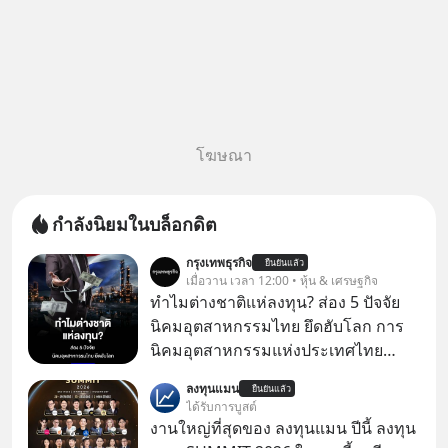
โฆษณา
กำลังนิยมในบล็อกดิต
กรุงเทพธุรกิจ
ยืนยันแล้ว
เมื่อวาน เวลา 12:00 • หุ้น & เศรษฐกิจ
ทำไมต่างชาติแห่ลงทุน? ส่อง 5 ปัจจัย
นิคมอุตสาหกรรมไทย ยึดฮับโลก การ
นิคมอุตสาหกรรมแห่งประเทศไทย
(กนอ.) เปิด 5 ปัจจัยยุทธศาสตร์ หนุน
ลงทุนแมน
ยืนยันแล้ว
“นิคมอุตสาหกรรมไทย” ผาดโผนบนเวที
ได้รับการบูสต์
โลก ท่ามกลางสมรภูมิย้ายฐานการผลิต
งานใหญ่ที่สุดของ ลงทุนแมน ปีนี้ ลงทุน
ย้ำโครงสร้างพื้นฐาน-โลจิสติกส์แกร่ง