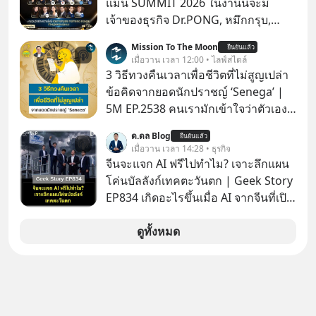
แมน SUMMIT 2026 ในงานนี้จะมี
พร้อมอัดสิทธิประโยชน์ผ่านสำนักงาน
เจ้าของธุรกิจ Dr.PONG, หมึกกรุบ,
คณะกรรมการส่งเสริมการลงทุน (BOI)
Srichand, Jones’ Salad, LA GLACE,
Mission To The Moon
และอานิสงส์ FTA เปิดประตูสู่ตลาดต่าง
ยืนยันแล้ว
Fastwork, MizuMi, KARMART, อิชิตัน
เมื่อวาน เวลา 12:00 • ไลฟ์สไตล์
ประเทศ ดึงเม็ดเงินลงทุนอุตสาหกรรม
มาแชร์ความรู้การสร้างธุรกิจ
3 วิธีทวงคืนเวลาเพื่อชีวิตที่ไม่สูญเปล่า
อนาคต EV-AI-อิเล็กทรอนิกส์ขั้นสูง เดิน
ข้อคิดจากยอดนักปราชญ์ ‘Senega’ |
หน้ายกระดับพื้นที่อุตสาหกรรมยั่งยืน
5M EP.2538 คนเรามักเข้าใจว่าตัวเอง
ตอบโจทย์เทรนด์โลก
ไม่ค่อยมีเวลา แต่ Senega นักปราชญ์
ด.ดล Blog
ยืนยันแล้ว
แห่งยุคโรมันได้กล่าวถึง ‘เวลา’ อันเป็น
เมื่อวาน เวลา 14:28 • ธุรกิจ
ทรัพย์ที่มีค่าที่สุดเอาไว้เมื่อราวๆ 2,000
จีนจะแจก AI ฟรีไปทำไม? เจาะลึกแผน
ปีก่อนนี้ว่า “เราไม่ได้มีเวลาน้อยหรอก
โค่นบัลลังก์เทคตะวันตก | Geek Story
เราทำเวลาหล่นหายไปมากต่างหาก”
EP834 เกิดอะไรขึ้นเมื่อ AI จากจีนที่เปิด
แล้วเราจะทวงคืนเวลากลับมาเพื่อไม่ให้
ให้ใช้งานฟรี กลับทำผลงานได้เทียบเท่า
ชีวิตสูญเปล่าไปมากกว่านี้ได้อย่างไร?
AI ระดับท็อปของอเมริกาที่ใช้เงินลงทุน
ดูทั้งหมด
ติดตามได้ในพอดแคสต์ 5M EP. นี้
สร้างกว่าร้อยล้านดอลลาร์
#goodtime #5minutespodcast
ปรากฏการณ์นี้ทำเอาซีอีโอผู้ทรง
#missiontothemoonpodcast
อิทธิพลอย่าง Jensen Huang แห่ง
Nvidia ถึงกับออกปากเชียร์สุดตัวว่านี่
คืออนาคต แต่ในขณะเดียวกัน บริษัท