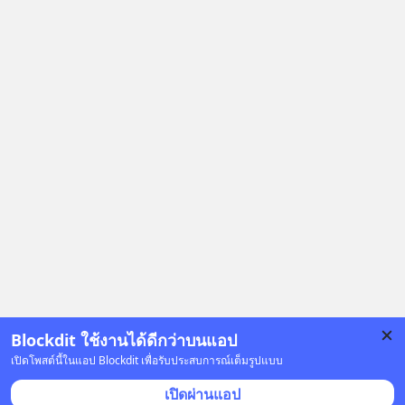
มาพลิกโฉมหน้าประวัติศาสตร์
มนุษยชาติจนถึงยุค AI ได้อย่างไร EP นี้
เราจะมาเจาะลึกเบื้องหลังความลับนี้ไป
พร้อมกันครับ เลือกฟังกันได้เลยนะครับ
อย่าลืมกด Follow ติดตาม PodCast
ช่อง Geek Forever’s Podcast ของผม
กันด้วยนะครับ 🎧 ฟังผ่าน Spotify :
https://tinyurl.com/mr32c4h3 🎧
ฟังผ่าน Apple Podcast :
https://apple.co/2lEqPPg 🎧 ฟังผ่าน
Podbean :
https://tinyurl.com/mvnxk4wy 🎧
ฟังผ่าน Youtube :
https://youtu.be/KQ3bzHfpTKc The
original article appeared here
https://www.tharadhol.com/geek-
Blockdit ใช้งานได้ดีกว่าบนแอป
story-ep829-markov-chain-story/
เปิดโพสต์นี้ในแอป Blockdit เพื่อรับประสบการณ์เต็มรูปแบบ
ติดตามสาระดี ๆ อัพเดททุกวันผ่าน Line
โฆษณา
เปิดผ่านแอป
OA ด.ดล Blog คลิกเลย -->