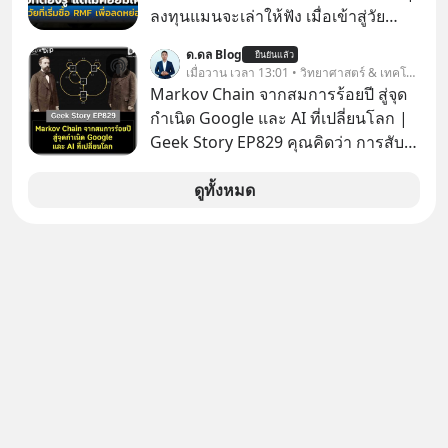
คนไปสำรวจวิธีสร้างขอบเขตเพื่อรักษา
ลงทุนแมนจะเล่าให้ฟัง เมื่อเข้าสู่วัย
ใจของตัวเองและรักษาความสัมพันธ์
ทำงานและเริ่มมีรายได้ถึงเกณฑ์เสีย
ของคนรอบข้างไปพร้อมกัน
ด.ดล Blog
ยืนยันแล้ว
ภาษี หลายคนมักได้รับคำแนะนำให้
เมื่อวาน เวลา 13:01 • วิทยาศาสตร์ & เทคโนโลยี
#boundary #selfdevelopment #แอป
ลงทุนใน RMF เพราะนอกจากจะช่วยลด
Markov Chain จากสมการร้อยปี สู่จุด
เท๋dinnertalk
หย่อนภาษีได้แล้ว ยังเป็นโอกาสในการ
กำเนิด Google และ AI ที่เปลี่ยนโลก |
#missiontothemoonpodcast
สร้างความมั่งคั่งระยะยาว แต่น้อยคน
Geek Story EP829 คุณคิดว่า การสับ
นักที่จะลงลึกว่า ถ้าลงทุนใน RMF ควรรู้
ไพ่ในคาสิโน ปริมาณยูเรเนียมในระเบิด
อะไรบ้าง ควรดู ตรงไหน ทำอย่างไร ถึง
นิวเคลียร์ อัลกอริทึมของ Google ที่ใช้
ดูทั้งหมด
จะดีกับเรา แล้วเราควรรู้ข้อมูลอะไร
โค่นล้มแชมป์เก่าอย่าง Yahoo และ
เกี่ยวกับ RMF บ้าง เพื่อให้นำไปใช้ต่อได้
ความฉลาดของ AI ในปัจจุบัน มีอะไรที่
จริง ๆ ลงทุนแมนจะเล่าให้ฟัง
เหมือนกัน? เชื่อหรือไม่ว่า สิ่งเปลี่ยนโลก
ทั้งหมดนี้ ล้วนมีจุดเริ่มต้นมาจาก “การ
ทะเลาะกัน” ของนักคณิตศาสตร์ชาว
รัสเซียสองคนเมื่อกว่าร้อยปีก่อน! จาก
สมการที่เคยถูกมองว่าไร้สาระและไม่มี
ประโยชน์ สู่รากฐานของเทคโนโลยี
ระดับล้านล้านดอลลาร์ จุดกำเนิดของ
สมการนี้เกิดขึ้นได้อย่างไร และมันเข้า