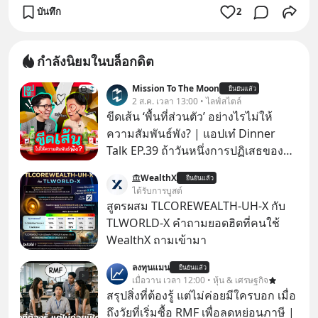
บันทึก
2
กำลังนิยมในบล็อกดิต
Mission To The Moon
ยืนยันแล้ว
2 ส.ค. เวลา 13:00 • ไลฟ์สไตล์
ขีดเส้น ‘พื้นที่ส่วนตัว’ อย่างไรไม่ให้
ความสัมพันธ์พัง? | แอปเท๋ Dinner
Talk EP.39 ถ้าวันหนึ่งการปฏิเสธของ
เราทำให้อีกฝ่ายรู้สึกเจ็บปวด คิดว่าเรา
WealthX
ยืนยันแล้ว
ตั้งกำแพงใส่และมองว่าเราเห็นแก่ตัวทั้ง
ได้รับการบูสต์
ที่เราเองก็ไม่เคยปฏิเสธใครอย่างนี้มา
สูตรผสม TLCOREWEALTH-UH-X กับ
ก่อน แต่พอตั้งใจจะ ‘สร้างขอบเขต’ เพื่อ
TLWORLD-X คำถามยอดฮิตที่คนใช้
ตัวเองดูสักครั้ง กลับทำให้เกิดรอยร้าว
WealthX ถามเข้ามา
ในความสัมพันธ์เสียอย่างนั้น โดยราย
ลงทุนแมน
การแอปเท๋ Dinner Talk ในวันนี้โฮสต์
ยืนยันแล้ว
เมื่อวาน เวลา 12:00 • หุ้น & เศรษฐกิจ
ทั้ง 2 ท่าน แทป-รวิศ หาญอุตสาหะ และ
สรุปสิ่งที่ต้องรู้ แต่ไม่ค่อยมีใครบอก เมื่อ
เอ๋ นิ้วกลม-สราวุธ เฮ้งสวัสดิ์ จะพาทุก
ถึงวัยที่เริ่มซื้อ RMF เพื่อลดหย่อนภาษี |