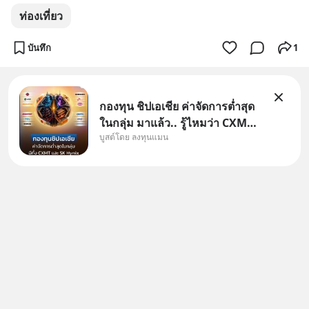
ท่องเที่ยว
บันทึก
1
กองทุน ชิปเอเชีย ค่าจัดการต่ำสุด
ในกลุ่ม มาแล้ว.. รู้ไหมว่า CXMT
บูสต์โดย ลงทุนแมน
อยู่ดี ๆ ขึ้นมาเป็นบริษัทอันดับ 1 ใน
จีนแซงหน้า Tencent ขณะ
เดียวกัน TSMC เป็นบริษัทอันดับ 1
ในไต้หวันมานานแล้ว