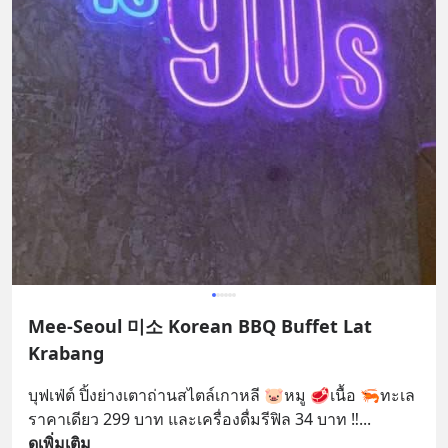
Mee-Seoul 미소 Korean BBQ Buffet Lat
Krabang
บุฟเฟ่ต์ ปิ้งย่างเตาถ่านสไตล์เกาหลี 🐷หมู 🥩เนื้อ 🦐ทะเล 
ราคาเดียว 299 บาท และเครื่องดื่มรีฟิล 34 บาท ‼️
... 
ดูเพิ่มเติม