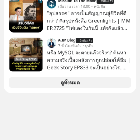
Mission To The Moon
ยืนยันแล้ว
เมื่อวาน เวลา 13:00 • หนังสือ
"อุปสรรค" อาจเป็นสัญญาณสู่ชีวิตที่ดี
กว่า? #สรุปหนังสือ Greenlights | MM
EP.2725 “ไฟแดงในวันนี้ แท้จริงแล้ว
อาจเป็นสัญญาณไฟเขียวที่ยังไม่ถึงเวลา
ด.ดล Blog
ยืนยันแล้ว
เปลี่ยนสี” McConaughey ดาราดาวรุ่ง
7 ชั่วโมงที่แล้ว • ธุรกิจ
ในยุคหนึ่ง เคยปฏิเสธเงินค่าตัวหนังรอม
หรือ MySQL จะตายแล้วจริงๆ? ค้นหา
คอมที่สูงถึง 14.5 ล้านดอลลาร์ (หรือ
ความจริงเบื้องหลังการถูกปล่อยให้ลืม |
ราว 500 ล้านบาท) เพียงเพราะเขาไม่
Geek Story EP833 จะเป็นอย่างไร..
อยากขังตัวเองไว้ในกล่องเดิมๆ ผลที่
เมื่อซอฟต์แวร์ฟรีที่หล่อเลี้ยงเว็บไซต์
ตามมาคือ โทรศัพท์ของเขากลายเป็น
กว่าครึ่งโลก ถูกมหาเศรษฐีคู่แข่งทุ่มเงิน
ดูทั้งหมด
ความเงียบสนิทนานถึง 14 เดือนเต็ม แต่
ซื้อกิจการไป? นี่คือเรื่องจริงของ
ความเงียบและ "ไฟแดง" ในวันนั้นกลับ
MySQL ฐานข้อมูลระดับตำนานที่
กลายเป็นการถอยหลังเพื่อตั้งหลัก จนส่ง
โปรแกรมเมอร์คนหนึ่งใช้เวลา 27 ปี
ให้เขาก้าวขึ้นไปยืนถือรางวัลออสการ์
ปลุกปั้นและตั้งชื่อตามลูกสาวของตัวเอง
ในบทบาทที่เปลี่ยนชีวิตเขาไปตลอดกาล
เมื่อรู้ว่าผลงานชิ้นเอกกำลังจะตกไปอยู่
ใน MM EP. นี้ เราจะมาร่วมถอดรหัส
ในมือของอาณาจักรที่จ้องจะทำลายมัน
และปรับวิธีคิดกันว่า Greenlight (ไฟ
เขาถึงขั้นต้องเขียนจดหมายเปิดผนึก