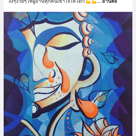
งงๆงวยๆให้ผู้อ่านทุกคนเข้าใจให้ได้!!!💪💪
... 
อ่านต่อ