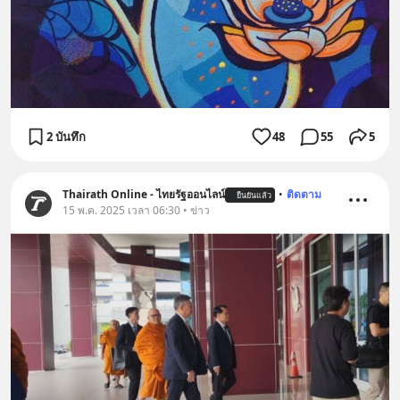
2 บันทึก
48
55
5
Thairath Online - ไทยรัฐออนไลน์
•
ติดตาม
ยืนยันแล้ว
15 พ.ค. 2025 เวลา 06:30 • ข่าว