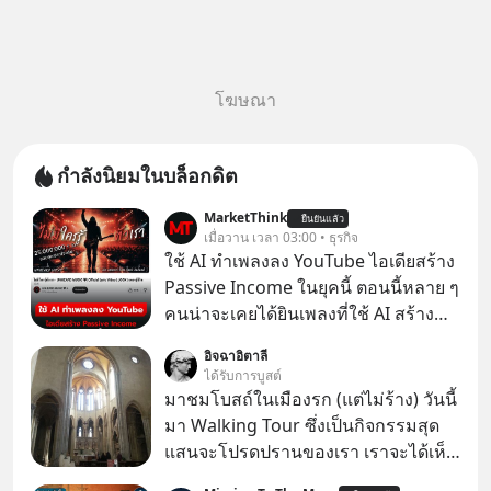
โฆษณา
กำลังนิยมในบล็อกดิต
MarketThink
ยืนยันแล้ว
เมื่อวาน เวลา 03:00 • ธุรกิจ
ใช้ AI ทำเพลงลง YouTube ไอเดียสร้าง
Passive Income ในยุคนี้ ตอนนี้หลาย ๆ
คนน่าจะเคยได้ยินเพลงที่ใช้ AI สร้าง
ผ่านหูกันมาบ้าง เช่น เพลง “ไม่มีใคร
อิจฉาอิตาลี
รู้ตัวเรา” จากช่องชื่อว่า UNHEARD
ได้รับการบูสต์
MUSIC ที่ตอนนี้มียอดรับชมกว่า 26
มาชมโบสถ์ในเมืองรก (แต่ไม่ร้าง) วันนี้
ล้านครั้งแล้ว
มา Walking Tour ซึ่งเป็นกิจกรรมสุด
แสนจะโปรดปรานของเรา เราจะได้เห็น
เนเปิลแบบที่มันเป็นทั้งวัน