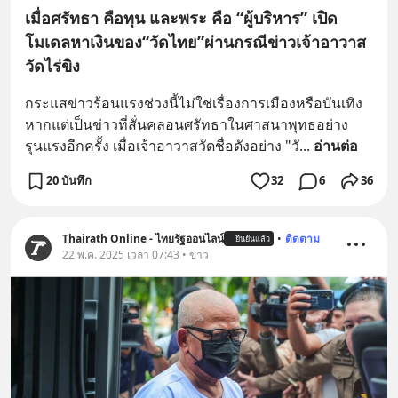
เมื่อศรัทธา คือทุน และพระ คือ “ผู้บริหาร” เปิด
โมเดลหาเงินของ“วัดไทย”ผ่านกรณีข่าวเจ้าอาวาส
วัดไร่ขิง
กระแสข่าวร้อนแรงช่วงนี้ไม่ใช่เรื่องการเมืองหรือบันเทิง 
หากแต่เป็นข่าวที่สั่นคลอนศรัทธาในศาสนาพุทธอย่าง
รุนแรงอีกครั้ง เมื่อเจ้าอาวาสวัดชื่อดังอย่าง "วั
... 
อ่านต่อ
20 บันทึก
32
6
36
Thairath Online - ไทยรัฐออนไลน์
•
ติดตาม
ยืนยันแล้ว
22 พ.ค. 2025 เวลา 07:43 • ข่าว