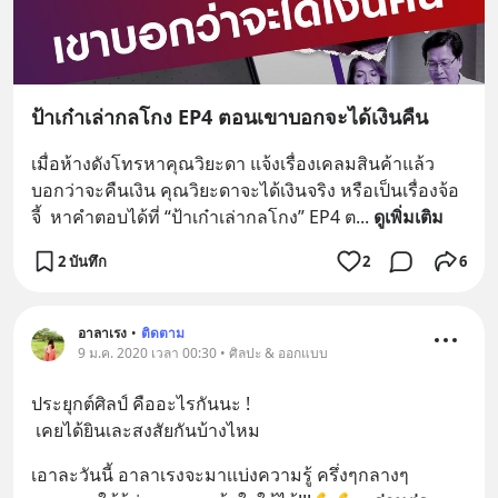
ป้าเก๋าเล่ากลโกง EP4 ตอนเขาบอกจะได้เงินคืน
เมื่อห้างดังโทรหาคุณวิยะดา แจ้งเรื่องเคลมสินค้าแล้ว
บอกว่าจะคืนเงิน คุณวิยะดาจะได้เงินจริง หรือเป็นเรื่องจ้อ
จี้  หาคำตอบได้ที่ “ป้าเก๋าเล่ากลโกง” EP4 ต
... 
ดูเพิ่มเติม
2 บันทึก
2
6
อาลาเรง
•
ติดตาม
9 ม.ค. 2020 เวลา 00:30 • ศิลปะ & ออกแบบ
ประยุกต์ศิลป์ คืออะไรกันนะ !
 เคยได้ยินเละสงสัยกันบ้างไหม
เอาละวันนี้ อาลาเรงจะมาเเบ่งความรู้ ครึ่งๆกลางๆ