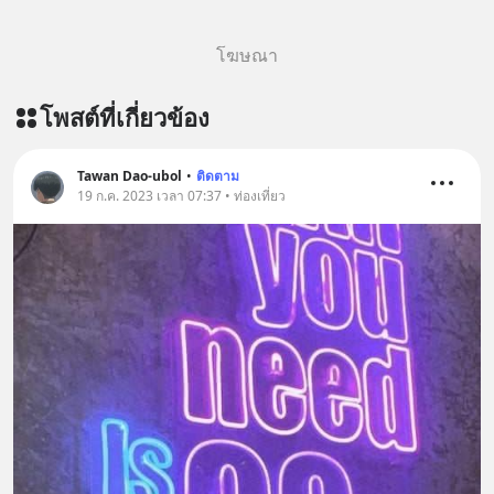
dying/ ติดตามสาระดี ๆ อัพเดททุกวัน
ผ่าน Line OA ด.ดล Blog คลิกเลย -->
โฆษณา
https://lin.ee/aMEkyNA
========================= 📣
โพสต์ที่เกี่ยวข้อง
สนับสนุนโดย 📣
=========================
เครียด หลับยาก ผมอยากแนะนำ
Tawan Dao-ubol
•
ติดตาม
19 ก.ค. 2023 เวลา 07:37 • ท่องเที่ยว
ผลิตภัณฑ์เสริมอาหาร Diip CBD ช่วย
บรรเทาความเครียด ลดความวิตกกังวล
เพิ่มการผ่อนคลาย ซึ่งช่วยให้การนอน
หลับมีประสิทธิภาพมากยิ่งขึ้น 📍 สนใจ
สั่งซื้อสินค้า Diip CBD 💬 LINE :
@diipgeek 🔗 หรือกดลิงก์
https://lin.ee/U91Fzyz