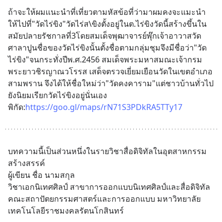
ถ้าจะให้ผมเเนะนำที่เที่ยวตามหัสข้อที่ว่ามาผมคงจะแมะนำ
ให้ไปที่"วัดไร่ขิง"วัดไร่ส\ขิงตั้งอยู่ในต.ไร่ขิงวัดนี้สร้างขึ้นใน
สมัยปลายรัชกาลที่3โดยสมเด็จพุฒาจารย์พุ๊กเจ้าอาวาสวัด
ศาลาปูนชื่อของวัดไร่ขิงนั้นตั้งชื่อตามกลุ่มชุมจึงมีชื่อว่า"วัด
ไร่ขิง"จนกระทั่งปีพ.ศ.2456 สมเด็จพระมหาสมณะเจ้ากรม
พระยาวชิรญาณวโรรส เสด็จตรวจเยี่ยมเยือนวัดในเขตอำเภอ
สามพราน จึงได้ให้ชื่อใหม่ว่า"วัดคงคาราม"แต่ชาวบ้านทั่วไป
ยังนิยมเรียกวัดไร่ขิงอยู่นั่นเอง
พิกัด:
https://goo.gl/maps/rN71S3PDkRA5TTy17
บทความนี้เป็นส่วนหนึ่งในรายวิชาสื่อดิจิทัลในอุตสาหกรรม
สร้างสรรค์ 
ผู้เขียน ชื่อ นามสกุล 
วิชาเอกนิเทศศิลป์ สาขาการออกแบบนิเทศศิลป์และสื่อดิจิทัล 
คณะสถาปัตยกรรมศาสตร์และการออกแบบ มหาวิทยาลัย
เทคโนโลยีราชมงคลรัตนโกสินทร์