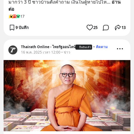
มากว่า 3 ปี ชาวบ้านตั้งคำถาม เงินในตู้หายไปไห
... 
อ่าน
ต่อ
17
9 บันทึก
25
13
Thairath Online - ไทยรัฐออนไลน์
•
ติดตาม
ยืนยันแล้ว
16 พ.ค. 2025 เวลา 12:00 • ข่าว