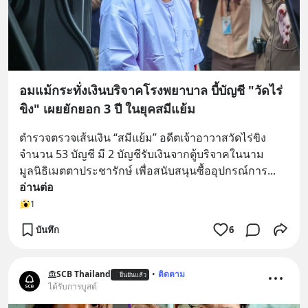
อมแม้กระทั่งเงินบริจาคโรงพยาบาล บี้บัญชี "วัดไร่
ขิง" เผยยักยอก 3 ปี ในยุคสมีแย้ม
ตำรวจตรวจเส้นเงิน “สมีแย้ม” อดีตเจ้าอาวาสวัดไร่ขิง 
จำนวน 53 บัญชี มี 2 บัญชีรับเงินจากตู้บริจาคในนาม
มูลนิธิเมตตาประชารักษ์ เพื่อสนับสนุนซื้ออุปกรณ์การ
... 
อ่านต่อ
1
บันทึก
6
SCB Thailand
•
ติดตาม
ยืนยันแล้ว
ได้รับการบูสต์