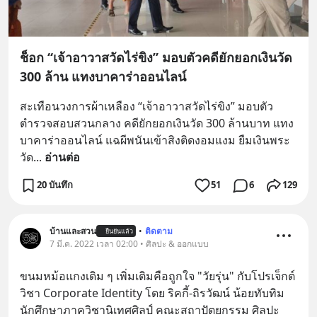
ช็อก “เจ้าอาวาสวัดไร่ขิง” มอบตัวคดียักยอกเงินวัด
300 ล้าน แทงบาคาร่าออนไลน์
สะเทือนวงการผ้าเหลือง “เจ้าอาวาสวัดไร่ขิง” มอบตัว
ตำรวจสอบสวนกลาง คดียักยอกเงินวัด 300 ล้านบาท แทง
บาคาร่าออนไลน์ แฉผีพนันเข้าสิงติดงอมแงม ยืมเงินพระ
วัด
... 
อ่านต่อ
20 บันทึก
51
6
129
บ้านและสวน
•
ติดตาม
ยืนยันแล้ว
7 มี.ค. 2022 เวลา 02:00 • ศิลปะ & ออกแบบ
ขนมหม้อแกงเดิม ๆ เพิ่มเติมคือถูกใจ "วัยรุ่น" กับโปรเจ็กต์
วิชา Corporate Identity โดย ริคกี้-ถิรวัฒน์ น้อยทับทิม 
นักศึกษาภาควิชานิเทศศิลป์ คณะสถาปัตยกรรม ศิลปะ