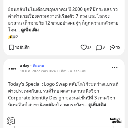
ย้อนกลับไปในเดือนพฤษภาคม ปี 2000 ยุคที่มีกระแสข่าว
คำทำนายเรื่องดาวเคราะห์เรียงตัว 7 ดวง และโลกจะ
อวสาน เด็กชายวัย 12 ขวบอย่างผมจู่ๆ ก็ถูกความกลัวตาย
โจม
... 
ดูเพิ่มเติม
2
12 บันทึก
37
3
15
a day
•
ติดตาม
18 ม.ค. 2022 เวลา 06:40 • ศิลปะ & ออกแบบ
Today’s Special : Logo Swap สลับโลโก้ระหว่างแบรนด์
ต่างประเทศกับแบรนด์ไทย ผลงานส่วนหนึ่งวิชา 
Corporate Identity Design ของนศ.ชั้นปีที่ 3 ภาควิชา
นิเทศศิลป์ สาขานิเทศศิลป์ ลาดกระบังฯ
... 
ดูเพิ่มเติม