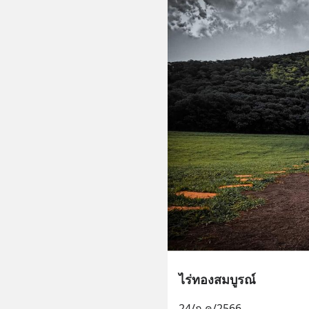
ไร่ทองสมบูรณ์
24/ก.ค/2566