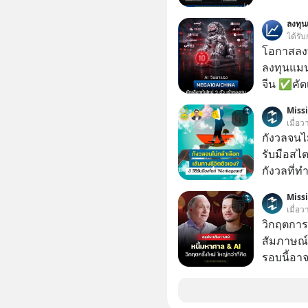
ลงทุ
ได้รับ
โอกาสลงทุ
ลงทุนแมน
จีน ✅คัดเ
เจ้าของผู
Miss
ความจำ โ
เมื่อ
ภาษี Cap
กังวลจนไม
ประเทศไ
รับมือสไ
กังวลที่ทำ
เรื่องเล็ก
Miss
เกิดจากกา
เมื่อ
มากมาย ซึ
วิกฤตการเ
ต่างได้ชั
สัมภาษณ์
ใจมากแค่ไหน แต่อิสรภาพ อำนา
รอบนี้อาจ
สิทธิเลือ
Dalio ชา
จะรับมือ
ต่อหลายค
แคสต์ 5M EP. นี้ #goodtim
ลูกใหม่ที่