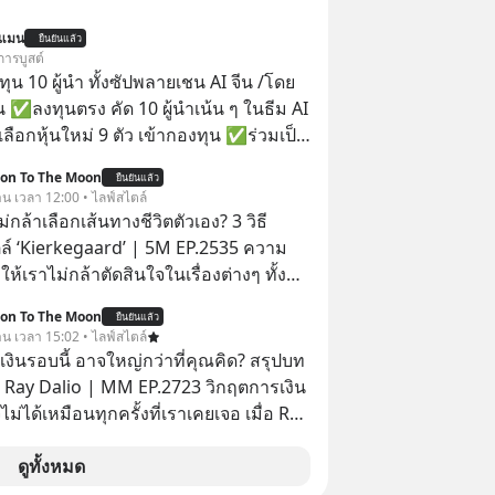
นแมน
ยืนยันแล้ว
การบูสต์
น 10 ผู้นำ ทั้งซัปพลายเชน AI จีน /โดย
 ✅ลงทุนตรง คัด 10 ผู้นำเน้น ๆ ในธีม AI
ลือกหุ้นใหม่ 9 ตัว เข้ากองทุน ✅ร่วมเป็น
้นำ AI จีน ตั้งแต่โรงงานผลิตชิป หน่วย
ion To The Moon
ยืนยันแล้ว
มเดล AI ยันหุ่นยนต์ ✅ได้การรับยกเว้น
วาน เวลา 12:00 • ไลฟ์สไตล์
ital Gain ตามกฎหมายภาษีของ
่กล้าเลือกเส้นทางชีวิตตัวเอง? 3 วิธี
ทย
ตล์ ‘Kierkegaard’ | 5M EP.2535 ความ
ให้เราไม่กล้าตัดสินใจในเรื่องต่างๆ ทั้ง
 เรื่องใหญ่ หรือแม้แต่เรื่องสำคัญของชีวิต
ion To The Moon
ยืนยันแล้ว
รที่เรามี ‘อิสรภาพ’ และมีทางเลือก
วาน เวลา 15:02 • ไลฟ์สไตล์
่งเมื่อเทียบกับสัตว์แล้วก็จะเห็นความแตก
งินรอบนี้ อาจใหญ่กว่าที่คุณคิด? สรุปบท
ดว่าเรามี ‘อำนาจ’ ในการเลือกและตัดสิน
 Ray Dalio | MM EP.2723 วิกฤตการเงิน
จ หรือการได้มี
ไม่ได้เหมือนทุกครั้งที่เราเคยเจอ เมื่อ Ray
กนี้กลับสร้างความกังวลให้กับเรา แล้วเรา
ยผู้เคยทำนายวิกฤตเศรษฐกิจมาแล้วหลาย
กับความกังวลนี้อย่างไร? ติดตามได้ในพอด
รั้ง ออกมาส่งสัญญาณเตือนระเบิดเวลา
ดูทั้งหมด
e #5minutespodcast
กำลังก่อตัวขึ้น จาก "ระเบิดหนี้สิน