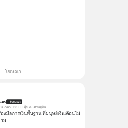
โฆษณา
นแมน
ยืนยันแล้ว
าน เวลา 08:00 • หุ้น & เศรษฐกิจ
ครื่องมือการเงินพื้นฐาน ที่มนุษย์เงินเดือนไม่
้าม