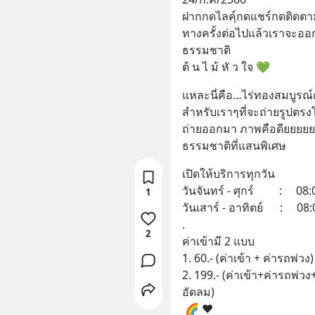
ฝากกดไลคฺ์กดแชร์กดติดตาม
ทางครั้งต่อไปแล้วเราจะอ
ธรรมชาติ
ต้ น ไ ม้ หั ว ใจ 💚
แหละนี่คือ…ไร่ทองสมบูรณ์ค
สำหรับเราๆที่จะถ่ายรูปตรงโ
ถ่ายออกมา ภาพคือดียยยยย
ธรรมชาติที่แสนพิเศษ
เปิดให้บริการทุกวัน
วันจันทร์ - ศุกร์         :     0
1
วันเสาร์ - อาทิตย์      :     0
.
2
ค่าเข้ามี 2 แบบ
1. 60.- (ค่าเข้า + ค่ารถพ่วง)
2. 199.- (ค่าเข้า+ค่ารถพ่ว
อัดลม)
 🌈 ❤️ 