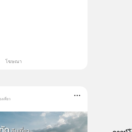
โฆษณา
งเที่ยว