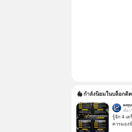
กำลังนิยมในบล็อกดิต
ลงทุ
เมื่อว
รู้จัก 4 เ
ควรมองข