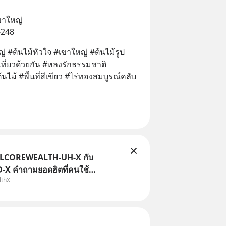
ขาใหญ่
-248
 #ต้นไม้หัวใจ #เขาใหญ่ #ต้นไม้รูป
ี่ยวด้วยกัน #หลงรักธรรมชาติ 
ไม้ #พื้นที่สีเขียว #ไร่ทองสมบูรณ์คลับ 
TLCOREWEALTH-UH-X กับ
X คำถามยอดฮิตที่คนใช้
lthX
ถามเข้ามา