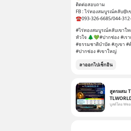
ติดต่อสอบถาม
FB : ไร่ทองสมบูรณ์คลับ@เ
☎️093-326-6685/044-312
#ไร่ทองสมบูรณ์คลับเขาใหญ่
หัวใจ 🌲💚#ปากช่อง #เราเท
#ธรรมชาติบำบัด #ภูเขา #ต้น
#ปากช่อง #เขาใหญ่
ลาออกไปเช็กอิน
สูตรผสม 
TLWORLD-
บูสต์โดย Wea
WealthX 