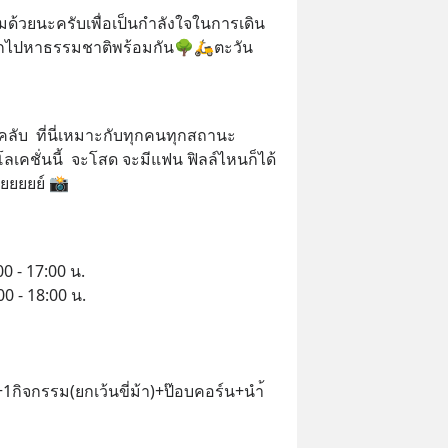
ด้วยนะครับเพื่อเป็นกำลังใจในการเดิน
อกไปหาธรรมชาติพร้อมกัน🌳🛵ตะวัน 
ลับ  ที่นี่เหมาะกับทุกคนทุกสถานะ
ลเคชั่นนี้  จะโสด จะมีแฟน ฟิลล์ไหนก็ได้ 
ยยยยย์ 📸
8:00 - 17:00 น.
8:00 - 18:00 น.
ง+1กิจกรรม(ยกเว้นขี่ม้า)+ป๊อบคอร์น+นำ้