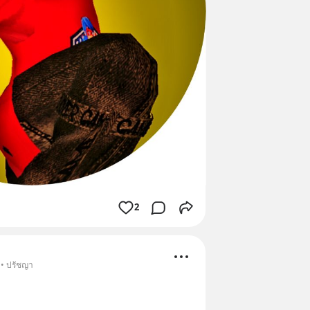
2
 • ปรัชญา