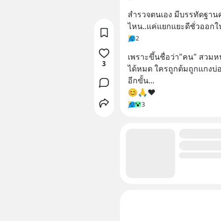
สำรวจตนเอง มีบรรทัดฐานค
ไหน..แค่แยกแยะดีชั่วออกในเ
2
เพราะขึ้นชื่อว่า"คน" สวม
3
ได้หมด ใครถูกต้มถูกแกงบ่อย
อีกขั้น...
😊🙏❤
3