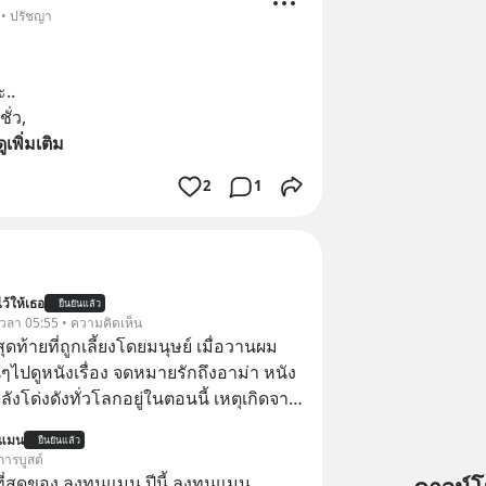
 • ปรัชญา
..
ชั่ว, 
ดูเพิ่มเติม
2
1
ว้ให้เธอ
ยืนยันแล้ว
้ เวลา 05:55 • ความคิดเห็น
สุดท้ายที่ถูกเลี้ยงโดยมนุษย์ เมื่อวานผม
ไปดูหนังเรื่อง จดหมายรักถึงอาม่า หนัง
กำลังโด่งดังทั่วโลกอยู่ในตอนนี้ เหตุเกิดจาก
โปสเตอร์หนังเรื่องนี้หลายเดือนก่อนและ
นแมน
ยืนยันแล้ว
องจีน ป๊า
การบูสต์
๋วได้ มีเรื่องราวมีความผูกพันที่ได้ยินตั้งแต่
่สุดของ ลงทุนแมน ปีนี้ ลงทุนแมน