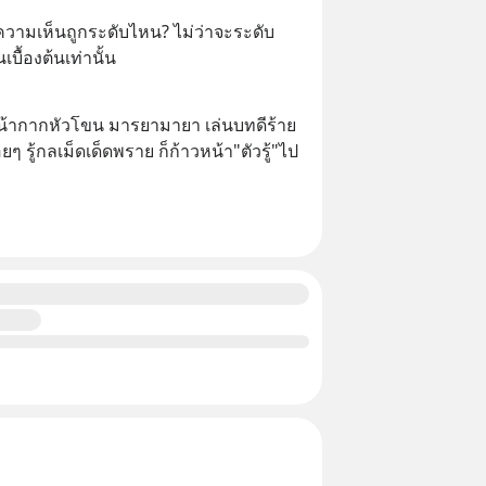
วามเห็นถูกระดับไหน? ไม่ว่าจะระดับ
บื้องต้นเท่านั้น
หน้ากากหัวโขน มารยามายา เล่นบทดีร้าย
ๆ รู้กลเม็ดเด็ดพราย ก็ก้าวหน้า"ตัวรู้"ไป