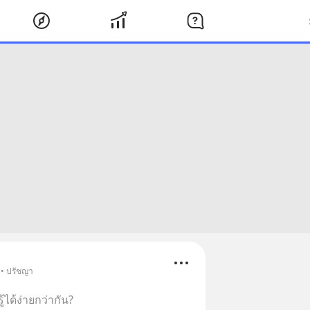
 • ปรัชญา
้ได้ง่ายกว่ากัน?