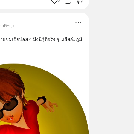
2
 • ปรัชญา
ยชมเฮียบ่อย ๆ มึงนี่รู้ดีจริง ๆ...เฮียล่ะภูมิ