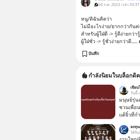
26 ก.ค. 2023 เวลา 03:37
หนู/ดิฉันคิดว่า 
ไม่มีอะไรง่าย/ยากกว่ากันค่ะ
สำหรับผู้ใฝ่ดี -> รู้ดีง่ายกว่ารู้
ผู้ใฝ่ชั่ว -> รู้ชั่วง่ายกว่าดี..
... 
บันทึก
กำลังนิยมในบล็อกดิต
เขียนไ
วันนี
มนุษย์รุ่น
ชวนเพื่อนๆ
แต้จิ๋วที่
ป๊าผมเห็น
ลงทุ
อยากดูมาก ด้วยเพราะว่าอากงก็มาจากเมื
ได้รับ
ก็พูดแต้จิ
งานใหญ่ที