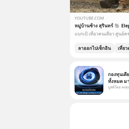
YOUTUBE.COM
ลาออกไปเช็กอิน
เที่ย
กองทุนเดี
ทั้งหมด ม
บูสต์โดย ลงท
Supercycl
ประดิษฐ์ 
การเติบโต
อย่างยาวน