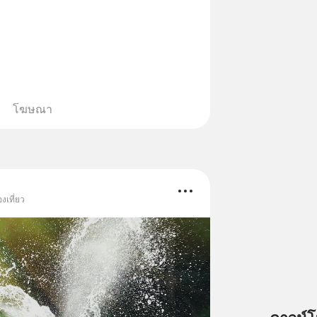
โฆษณา
งเที่ยว