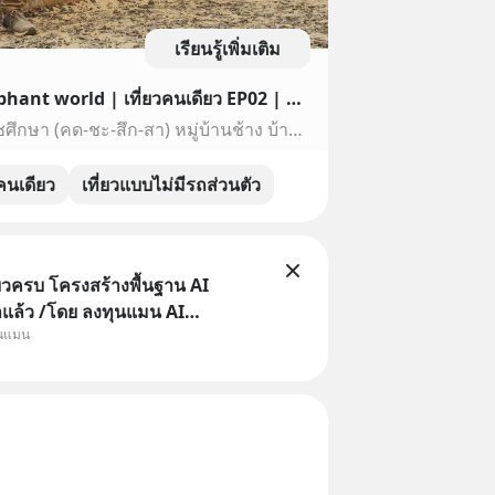
เรียนรู้เพิ่มเติม
หมู่บ้านช้าง สุรินทร์ 🐘 Elephant world | เที่ยวคนเดียว EP02 | The Bggaro Trips
แบกเป้ เที่ยวคนเดียว ศูนย์คชศึกษา (คด-ชะ-สึก-สา) หมู่บ้านช้าง บ้านตากลาง ตำบลกระโพ อำเภอท่าตูม จังหวัดสุรินทร์ 📌การเดินทางด้วยรถสองแถวจาก สถานีขนส่งผู้โดยส...
วคนเดียว
เที่ยวแบบไม่มีรถส่วนตัว
ยวครบ โครงสร้างพื้นฐาน AI
าแล้ว /โดย ลงทุนแมน AI
ุนแมน
e คือช่วงเวลาที่เทคโนโลยีปัญญา
จะกลายเป็นตัวขับเคลื่อนหลัก ของ
ทางเศรษฐกิจ และวิถีชีวิตของผู้คน
านต่