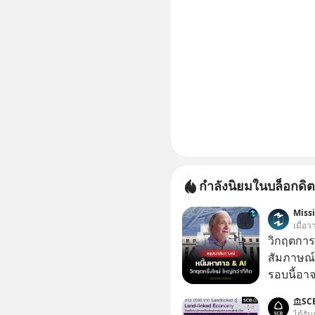
กำลังนิยมในบล็อกดิต
Miss
เมื่อ
วิกฤตการเ
สัมภาษณ์
รอบนี้อาจ
Dalio ชา
SC
ต่อหลายค
ได้รับ