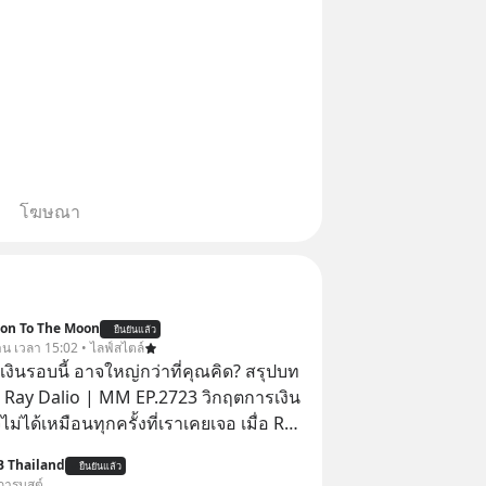
โฆษณา
ion To The Moon
ยืนยันแล้ว
วาน เวลา 15:02 • ไลฟ์สไตล์
งินรอบนี้ อาจใหญ่กว่าที่คุณคิด? สรุปบท
 Ray Dalio | MM EP.2723 วิกฤตการเงิน
ไม่ได้เหมือนทุกครั้งที่เราเคยเจอ เมื่อ Ray
ยผู้เคยทำนายวิกฤตเศรษฐกิจมาแล้วหลาย
B Thailand
ยืนยันแล้ว
รั้ง ออกมาส่งสัญญาณเตือนระเบิดเวลา
การบูสต์