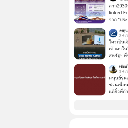
ลูกใหม่ที่
ลาว2030จ
มหาศาล" ผ
linked E
กำลังแห่ไล่ร
จาก “ประ
ประวัติศ
โลจิสติกส
ลงทุ
กำลังจะเ
2 ชั่ว
รับมืออย่
ใครเป็นเ
เจาะลึกบ
เข้ามาใน
กันได้ใน EP. นี้ #RayDalio #สรุ
สหรัฐฯ ที่
การลงทุ
สาขาแรกใ
#Missio
เขียนไ
3 ชั่ว
มนุษย์รุ่น
ชวนเพื่อนๆ
แต้จิ๋วที่
ป๊าผมเห็น
อยากดูมาก ด้วยเพราะว่าอากงก็มาจากเมื
ก็พูดแต้จิ
เด็ก