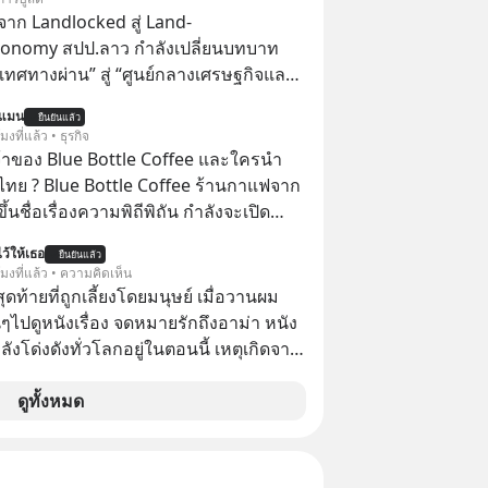
กำลังก่อตัวขึ้น จาก "ระเบิดหนี้สิน
าก Landlocked สู่ Land-
สานเข้ากับ "ฟองสบู่กระแส AI" ที่ผู้คน
conomy สปป.ลาว กำลังเปลี่ยนบทบาท
าคาอย่างบ้าคลั่ง บทเรียนจาก
เทศทางผ่าน” สู่ “ศูนย์กลางเศรษฐกิจและ
าสตร์ 500 ปี บอกอะไรเรา? ระเบียบโลก
์” ของอนุภูมิภาคลุ่มแม่น้ำโขง
นแมน
ปลี่ยนมือไปในทิศทางไหน? และเราควร
ยืนยันแล้ว
โมงที่แล้ว • ธุรกิจ
างไรก่อนที่ทุกอย่างจะสายเกินไป? ร่วม
จ้าของ Blue Bottle Coffee และใครนำ
ทวิเคราะห์และข้อคิดการเงินฉบับ Dalio
ไทย ? Blue Bottle Coffee ร้านกาแฟจาก
ปบทเรียน #การเงิน
ขึ้นชื่อเรื่องความพิถีพิถัน กำลังจะเปิด
น #MissionToTheMoon
นประเทศไทย ที่ Central Park
nToTheMoonPodcast
ว้ให้เธอ
ยืนยันแล้ว
โมงที่แล้ว • ความคิดเห็น
สุดท้ายที่ถูกเลี้ยงโดยมนุษย์ เมื่อวานผม
ไปดูหนังเรื่อง จดหมายรักถึงอาม่า หนัง
กำลังโด่งดังทั่วโลกอยู่ในตอนนี้ เหตุเกิดจาก
โปสเตอร์หนังเรื่องนี้หลายเดือนก่อนและ
องจีน ป๊า
ดูทั้งหมด
๋วได้ มีเรื่องราวมีความผูกพันที่ได้ยินตั้งแต่