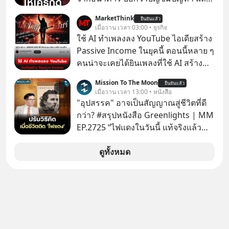
ให้กดลิงก์โน่นนี่ หรือสแกนคิวอาร์โค้ด
MarketThink
ยืนยันแล้ว
ทันที มาฟัง “ป้าเก๋าเล่ากลโกง” เพื่อรู้ทัน
เมื่อวาน เวลา 03:00 • ธุรกิจ
มุกหลอกลวงในคราบความน่าเชื่อถือ
ใช้ AI ทำเพลงลง YouTube ไอเดียสร้าง
กันค่ะ #แก้เกมกลโกง #ป้าเก๋าเล่ากล
Passive Income ในยุคนี้ ตอนนี้หลาย ๆ
โกง #LivesSustainably #อยู่อย่าง
คนน่าจะเคยได้ยินเพลงที่ใช้ AI สร้าง
ยั่งยืน #CyberSecurity #ป้าเก๋า
ผ่านหูกันมาบ้าง เช่น เพลง “ไม่มีใคร
Mission To The Moon
#FraudEducation #FinancialLiteracy
ยืนยันแล้ว
รู้ตัวเรา” จากช่องชื่อว่า UNHEARD
เมื่อวาน เวลา 13:00 • หนังสือ
#DigitalBankWithHumanTouch
MUSIC ที่ตอนนี้มียอดรับชมกว่า 26
"อุปสรรค" อาจเป็นสัญญาณสู่ชีวิตที่ดี
ล้านครั้งแล้ว
กว่า? #สรุปหนังสือ Greenlights | MM
EP.2725 “ไฟแดงในวันนี้ แท้จริงแล้ว
อาจเป็นสัญญาณไฟเขียวที่ยังไม่ถึงเวลา
เปลี่ยนสี” McConaughey ดาราดาวรุ่ง
ดูทั้งหมด
ในยุคหนึ่ง เคยปฏิเสธเงินค่าตัวหนังรอม
คอมที่สูงถึง 14.5 ล้านดอลลาร์ (หรือ
ราว 500 ล้านบาท) เพียงเพราะเขาไม่
อยากขังตัวเองไว้ในกล่องเดิมๆ ผลที่
ตามมาคือ โทรศัพท์ของเขากลายเป็น
ความเงียบสนิทนานถึง 14 เดือนเต็ม แต่