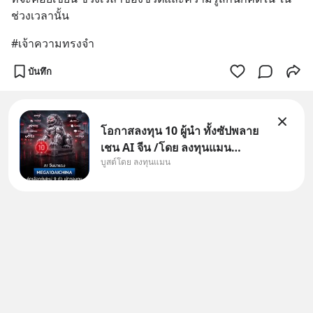
ช่วงเวลานั้น
#เจ้าความทรงจำ
บันทึก
โอกาสลงทุน 10 ผู้นำ ทั้งซัปพลาย
เชน AI จีน /โดย ลงทุนแมน
บูสต์โดย ลงทุนแมน
✅ลงทุนตรง คัด 10 ผู้นำเน้น ๆ ใน
ธีม AI จีน ✅คัดเลือกหุ้นใหม่ 9 ตัว
เข้ากองทุน ✅ร่วมเป็นเจ้าของผู้นำ
AI จีน ตั้งแต่โรงงานผลิตชิป หน่วย
ความจำ โมเดล