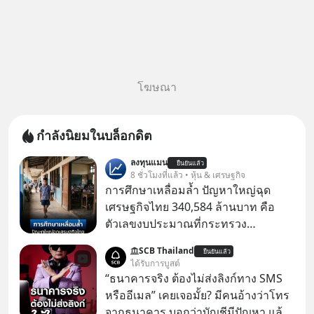
โฆษณา
กำลังนิยมในบล็อกดิต
ลงทุนแมน
ยืนยันแล้ว
8 ชั่วโมงที่แล้ว • หุ้น & เศรษฐกิจ
การศึกษาเหลื่อมล้ำ ปัญหาใหญ่ฉุด
เศรษฐกิจไทย 340,584 ล้านบาท คือ
ตัวเลขงบประมาณที่กระทรวง
ศึกษาธิการ ได้รับจัดสรรในงบประมาณ
SCB Thailand
ยืนยันแล้ว
รายจ่ายประจำปี 2568 ซึ่งมากที่สุดเป็น
ได้รับการบูสต์
อันดับ 2 รองจากกระทรวงการคลัง
“ธนาคารจริง ต้องไม่ส่งลิงก์ทาง SMS
หรืออีเมล” เคยเจอมั้ย? มีคนอ้างว่าโทร
จากธนาคาร บอกว่าบัญชีมีปัญหา แล้ว