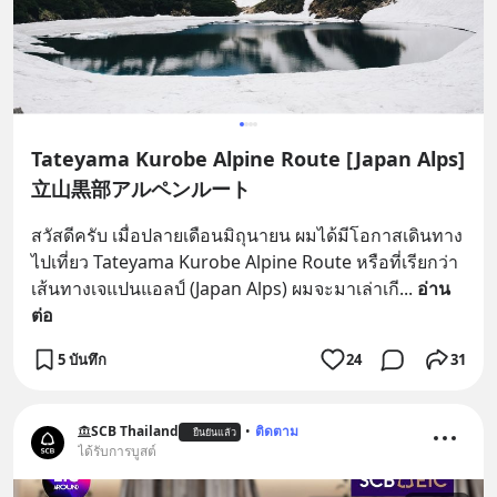
Tateyama Kurobe Alpine Route [Japan Alps]
立山黒部アルペンルート
สวัสดีครับ เมื่อปลายเดือนมิถุนายน ผมได้มีโอกาสเดินทาง
ไปเที่ยว Tateyama Kurobe Alpine Route หรือที่เรียกว่า
เส้นทางเจแปนแอลป์ (Japan Alps) ผมจะมาเล่าเกี
... 
อ่าน
ต่อ
5 บันทึก
24
31
SCB Thailand
•
ติดตาม
ยืนยันแล้ว
ได้รับการบูสต์