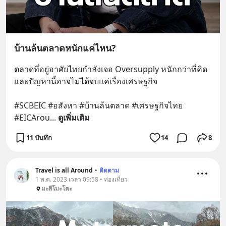
บ้านล้นตลาดหนักแค่ไหน?
ตลาดที่อยู่อาศัยไทยกำลังเจอ Oversupply หนักกว่าที่คิด 
และปัญหานี้อาจไม่ได้จบแค่เรื่องเศรษฐกิจ 
#SCBEIC #อสังหา #บ้านล้นตลาด #เศรษฐกิจไทย 
#EICArou
... 
ดูเพิ่มเติม
11 บันทึก
14
8
Travel is all Around
•
ติดตาม
1 พ.ค. 2023 เวลา 09:58 • ท่องเที่ยว
มะสึโมะโตะ