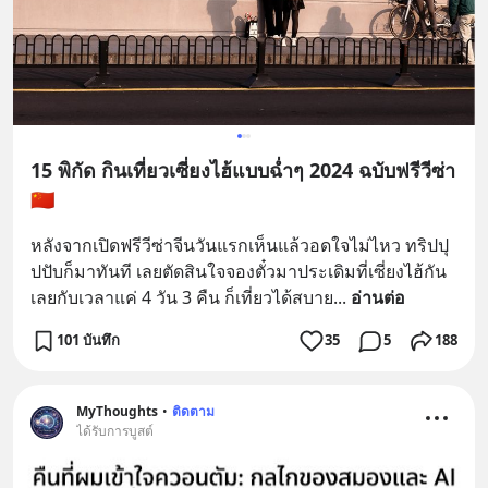
15 พิกัด กินเที่ยวเซี่ยงไฮ้แบบฉ่ำๆ 2024 ฉบับฟรีวีซ่า
🇨🇳
หลังจากเปิดฟรีวีซ่าจีนวันแรกเห็นแล้วอดใจไม่ไหว ทริปปุ
ปปับก็มาทันที เลยตัดสินใจจองตั๋วมาประเดิมที่เซี่ยงไฮ้กัน
เลยกับเวลาแค่ 4 วัน 3 คืน ก็เที่ยวได้สบาย
... 
อ่านต่อ
101 บันทึก
35
5
188
MyThoughts
•
ติดตาม
ได้รับการบูสต์