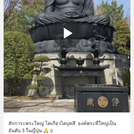
สักการะพระใหญ่ โตเกียวไดบุทสึ  องค์พระที่ใหญ่เป็น
อันดับ 3 ในญี่ปุ่น 🙏☺️