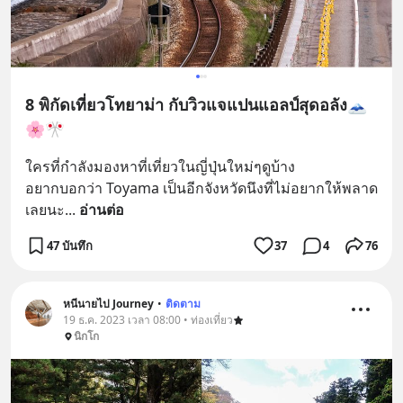
8 พิกัดเที่ยวโทยาม่า กับวิวแจแปนแอลป์สุดอลัง🗻
🌸🎌
ใครที่กำลังมองหาที่เที่ยวในญี่ปุ่นใหม่ๆดูบ้าง
อยากบอกว่า Toyama เป็นอีกจังหวัดนึงที่ไม่อยากให้พลาด
เลยนะ
... 
อ่านต่อ
47 บันทึก
37
4
76
หนีนายไป Journey
•
ติดตาม
19 ธ.ค. 2023 เวลา 08:00 • ท่องเที่ยว
นิกโก