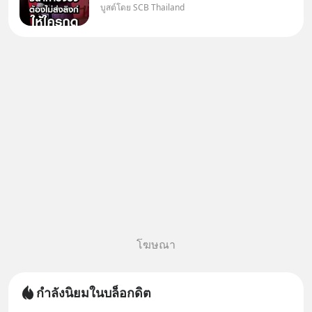
บูสต์โดย SCB Thailand
อ้างว่าโทรจากธนาคาร บอกว่า
บัญชีมีปัญหา แล้วให้กดลิงก์โน่นนี่
หรือสแกนคิวอาร์โค้ดทันที มาฟัง
“ป้าเก๋าเล่ากลโกง” เพื่อรู้ทันมุก
หลอกลวงในคราบ
โฆษณา
กำลังนิยมในบล็อกดิต