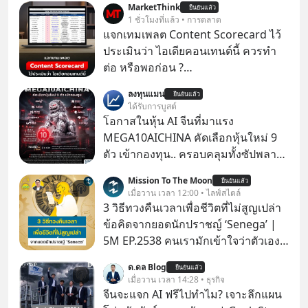
MarketThink
ยืนยันแล้ว
1 ชั่วโมงที่แล้ว • การตลาด
แจกเทมเพลต Content Scorecard ไว้
ประเมินว่า ไอเดียคอนเทนต์นี้ ควรทำ
ต่อ หรือพอก่อน ?
https://docs.google.com/spreadsh
ลงทุนแมน
ยืนยันแล้ว
eets/d/1J0ZkTtNLjIWLZaxcK2dVL40i
ได้รับการบูสต์
MZl4127-t4nWawpiK5I/copy
โอกาสในหุ้น AI จีนที่มาแรง
MEGA10AICHINA คัดเลือกหุ้นใหม่ 9
ตัว เข้ากองทุน.. ครอบคลุมทั้งซัปพลาย
เชน AI จีน พิเศษ ช่วง 3 - 19 ส.ค. 69 มี
Mission To The Moon
ยืนยันแล้ว
โปรโมชัน ลด 50% ค่าธรรมเนียมซื้อ |
เมื่อวาน เวลา 12:00 • ไลฟ์สไตล์
ยอด 2 ล้านบาทขึ้นไป ฟรีค่าธรรมเนียม
3 วิธีทวงคืนเวลาเพื่อชีวิตที่ไม่สูญเปล่า
ซื้อ
ข้อคิดจากยอดนักปราชญ์ ‘Senega’ |
5M EP.2538 คนเรามักเข้าใจว่าตัวเอง
ไม่ค่อยมีเวลา แต่ Senega นักปราชญ์
ด.ดล Blog
ยืนยันแล้ว
แห่งยุคโรมันได้กล่าวถึง ‘เวลา’ อันเป็น
เมื่อวาน เวลา 14:28 • ธุรกิจ
ทรัพย์ที่มีค่าที่สุดเอาไว้เมื่อราวๆ 2,000
จีนจะแจก AI ฟรีไปทำไม? เจาะลึกแผน
ปีก่อนนี้ว่า “เราไม่ได้มีเวลาน้อยหรอก