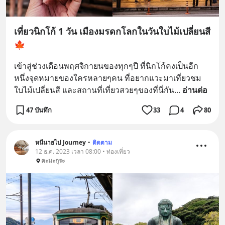
เที่ยวนิกโก้ 1 วัน เมืองมรดกโลกในวันใบไม้เปลี่ยนสี
🍁
เข้าสู่ช่วงเดือนพฤศจิกายนของทุกๆปี ที่นิกโก้คงเป็นอีก
หนึ่งจุดหมายของใครหลายๆคน ที่อยากแวะมาเที่ยวชม
ใบไม้เปลี่ยนสี และสถานที่เที่ยวสวยๆของที่นี่กัน
... 
อ่านต่อ
47 บันทึก
33
4
80
หนีนายไป Journey
•
ติดตาม
12 ธ.ค. 2023 เวลา 08:00 • ท่องเที่ยว
คะมะกุระ