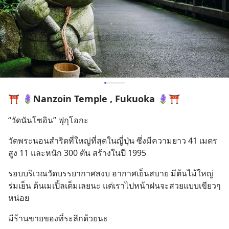
⛩️ 🪻Nanzoin Temple , Fukuoka 🪻⛩️
“วัดนันโซอิน” ฟุกุโอกะ
วัดพระนอนสำริดที่ใหญ่ที่สุดในญี่ปุ่น ซึ่งมีความยาว 41 เมตร 
สูง 11 และหนัก 300 ตัน สร้างในปี 1995
รอบบริเวณวัดบรรยากาศสงบ อากาศเย็นสบาย มีต้นไม้ใหญ่
ร่มเย็น ต้นเมเปิ้ลเต็มเลยนะ แต่เราไปหน้าฝนจะสวยแบบเขียวๆ
หน่อย
มีร้านขายของที่ระลึกด้วยนะ