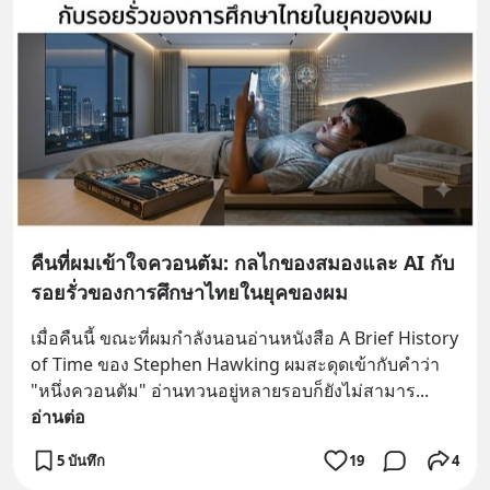
คืนที่ผมเข้าใจควอนตัม: กลไกของสมองและ AI กับ
รอยรั่วของการศึกษาไทยในยุคของผม
เมื่อคืนนี้ ขณะที่ผมกำลังนอนอ่านหนังสือ A Brief History 
of Time ของ Stephen Hawking ผมสะดุดเข้ากับคำว่า 
"หนึ่งควอนตัม" อ่านทวนอยู่หลายรอบก็ยังไม่สามาร
... 
อ่านต่อ
5 บันทึก
19
4