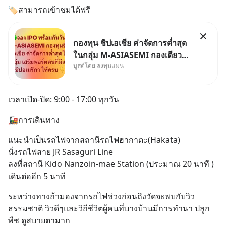
🏷️สามารถเข้าชมได้ฟรี
กองทุน ชิปเอเชีย ค่าจัดการต่ำสุด
ในกลุ่ม M-ASIASEMI กองเดียว
บูสต์โดย ลงทุนแมน
ครบ มีทั้ง CXMT จากจีน TSMC
จากไต้หวัน SK Hynix จาก
เกาหลีใต้ Kioxia จากญี่ปุ่น
เวลาเปิด-ปิด: 9:00 - 17:00 ทุกวัน
🚂การเดินทาง
แนะนำเป็นรถไฟจากสถานีรถไฟฮากาตะ(Hakata) 
นั่งรถไฟสาย JR Sasaguri Line 
ลงที่สถานี Kido Nanzoin-mae Station (ประมาณ 20 นาที ) 
เดินต่ออีก 5 นาที
ระหว่างทางถ้ามองจากรถไฟช่วงก่อนถึงวัดจะพบกับวิว
ธรรมชาติ วิวดีๆและวิถีชีวิตผู้คนที่บางบ้านมีการทำนา ปลูก
พืช ดูสบายตามาก