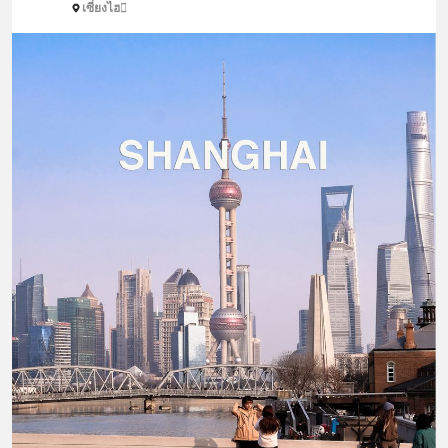
เซี่ยงไฮ
บรรเทาความเครียด ลดความวิตกกังวล
เพิ่มการผ่อนคลาย ซึ่งช่วยให้การนอน
หลับมีประสิทธิภาพมากยิ่งขึ้น 📍 สนใจ
สั่งซื้อสินค้า Diip CBD 💬 LINE :
@diipgeek 🔗 หรือกดลิงก์
https://lin.ee/U91Fzyz