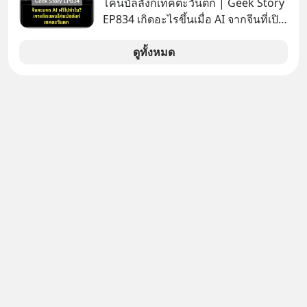
โค่นบัลลังก์เทคตะวันตก | Geek Story
เราทำเวลาหล่นหายไปมากต่างหาก”
EP834 เกิดอะไรขึ้นเมื่อ AI จากจีนที่เปิด
แล้วเราจะทวงคืนเวลากลับมาเพื่อไม่ให้
ให้ใช้งานฟรี กลับทำผลงานได้เทียบเท่า
ชีวิตสูญเปล่าไปมากกว่านี้ได้อย่างไร?
AI ระดับท็อปของอเมริกาที่ใช้เงินลงทุน
ดูทั้งหมด
ติดตามได้ในพอดแคสต์ 5M EP. นี้
สร้างกว่าร้อยล้านดอลลาร์
#goodtime #5minutespodcast
ปรากฏการณ์นี้ทำเอาซีอีโอผู้ทรง
#missiontothemoonpodcast
อิทธิพลอย่าง Jensen Huang แห่ง
Nvidia ถึงกับออกปากเชียร์สุดตัวว่านี่
คืออนาคต แต่ในขณะเดียวกัน บริษัท
ยักษ์ใหญ่อย่าง OpenAI และ
Anthropic กลับนั่งไม่ติด ถึงขั้นรีบส่ง
สัญญาณเตือนรัฐบาลอเมริกาว่าสิ่งนี้คือ
ภัยความมั่นคงระดับชาติ ทำไมจีนถึง
ยอมหงายการ์ดแจกเทคโนโลยีระดับ
โลกให้ทุกคนดาวน์โหลดไปใช้แบบฟรีๆ
และเบื้องหลังข้ออ้างเรื่องความ
ปลอดภัย แท้จริงแล้วบริษัทยักษ์ใหญ่
ของอเมริกากำลังกลัวอะไรกันแน่ เลือก
ฟังกันได้เลยนะครับ อย่าลืมกด Follow