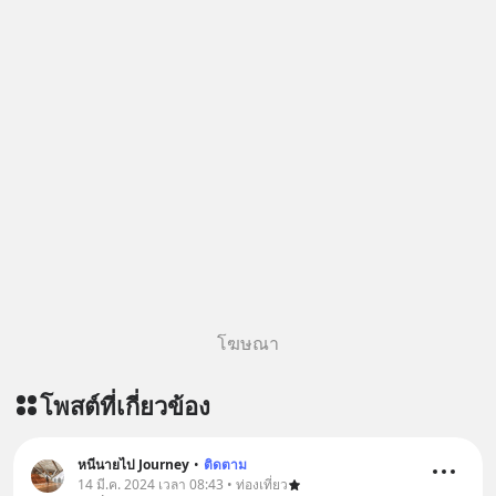
ติดตาม PodCast ช่อง Geek Forever’s
Podcast ของผมกันด้วยนะครับ 🎧 ฟัง
ผ่าน Spotify : https://bit.ly/3THQjeg
🎧 ฟังผ่าน Apple Podcast :
https://bit.ly/3S20TMC 🎧 ฟังผ่าน
Podbean : https://bit.ly/4q3cgAi 🎧
ฟังผ่าน Youtube :
https://youtu.be/eSTDquQTWtI The
original article appeared here
https://www.tharadhol.com/geek-
story-ep834-why-is-china-giving-
away-ai-for-free/ ติดตามสาระดี ๆ
อัพเดททุกวันผ่าน Line OA ด.ดล Blog
โฆษณา
คลิกเลย --> https://lin.ee/aMEkyNA
========================= 📣
โพสต์ที่เกี่ยวข้อง
สนับสนุนโดย 📣
=========================
เครียด หลับยาก ผมอยากแนะนำ
หนีนายไป Journey
•
ติดตาม
14 มี.ค. 2024 เวลา 08:43 • ท่องเที่ยว
ผลิตภัณฑ์เสริมอาหาร Diip CBD ช่วย