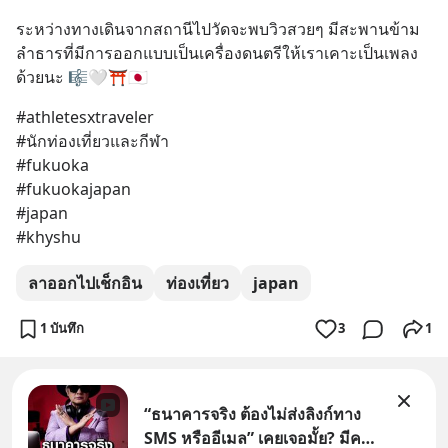
ระหว่างทางเดินจากสถานีไปวัดจะพบวิวสวยๆ มีสะพานข้าม
ลำธารที่มีการออกแบบเป็นเครื่องดนตรีให้เราเคาะเป็นเพลง
ด้วยนะ 🎼🤍⛩️🇯🇵
#athletesxtraveler
#นักท่องเที่ยวและกีฬา
#fukuoka
#fukuokajapan
#japan
#khyshu
ลาออกไปเช็กอิน
ท่องเที่ยว
japan
1 บันทึก
3
1
“ธนาคารจริง ต้องไม่ส่งลิงก์ทาง
SMS หรืออีเมล” เคยเจอมั้ย? มีคน