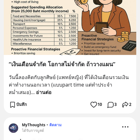
“เงินเดือนจำกัด โอกาสไม่จำกัด ถ้าวางแผน”
วันนี้ลองคิดกับลูกศิษย์ (แพทย์หญิง) ที่ได้เงินเดือนรวมเงิน
ค่าทำงานนอกเวลา (แบบpart time แต่ทำประจำ
สม่ำเสมอ)
... 
อ่านต่อ
บันทึก
10
3
2
MyThoughts
•
ติดตาม
ได้รับการบูสต์