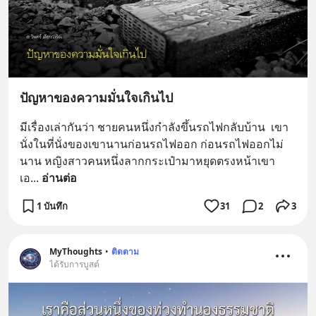
ปัญหาของความมั่นใจเกินไป
มีเรื่องเล่ากันว่า ชายคนหนึ่งกำลังขึ้นรถไฟกลับบ้าน  เขา
นั่งในที่นั่งของเขานานก่อนรถไฟออก ก่อนรถไฟออกไม่
นาน หญิงสาวคนหนึ่งลากกระเป๋ามาหยุดตรงหน้าเขา 
เอ
... 
อ่านต่อ
1 บันทึก
31
2
3
MyThoughts
•
ติดตาม
ได้รับการบูสต์