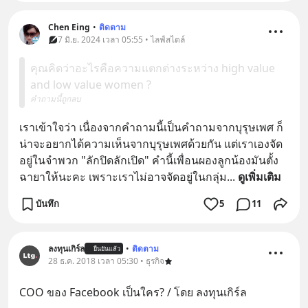
Chen Eing
•
ติดตาม
7 มิ.ย. 2024 เวลา 05:55 • ไลฟ์สไตล์
คุณคิดว่าอะไรคือความแตกต่างระหว่าง high value
and low value women ?
คำถามนี้ถูกลบ
เราเข้าใจว่า เนื่องจากคำถามนี้เป็นคำถามจากบุรุษเพศ ก็
น่าจะอยากได้ความเห็นจากบุรุษเพศด้วยกัน แต่เราเองจัด
อยู่ในจำพวก "ลักปิดลักเปิด" คำนี้เพื่อนผองลูกน้องมันตั้ง
ฉายาให้นะคะ เพราะเราไม่อาจจัดอยู่ในกลุ่ม
... 
ดูเพิ่มเติม
บันทึก
5
11
ลงทุนเกิร์ล
•
ติดตาม
ยืนยันแล้ว
28 ธ.ค. 2018 เวลา 05:30 • ธุรกิจ
COO ของ Facebook เป็นใคร? / โดย ลงทุนเกิร์ล