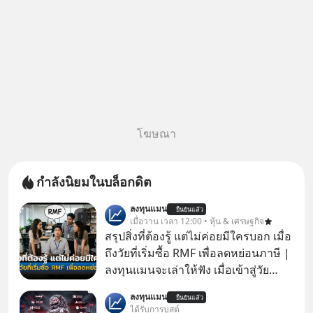
โฆษณา
กำลังนิยมในบล็อกดิต
ลงทุนแมน
ยืนยันแล้ว
เมื่อวาน เวลา 12:00 • หุ้น & เศรษฐกิจ
สรุปสิ่งที่ต้องรู้ แต่ไม่ค่อยมีใครบอก เมื่อ
ถึงวัยที่เริ่มซื้อ RMF เพื่อลดหย่อนภาษี |
ลงทุนแมนจะเล่าให้ฟัง เมื่อเข้าสู่วัย
ทำงานและเริ่มมีรายได้ถึงเกณฑ์เสีย
ลงทุนแมน
ยืนยันแล้ว
ภาษี หลายคนมักได้รับคำแนะนำให้
ได้รับการบูสต์