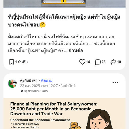
ที่ญี่ปุ่นมีรถไฟตู้ที่จัดให้เฉพาะผู้หญิง แต่ทำไมผู้หญิง
บางคนไม่ชอบ🤔
ตั้งแต่เปิดปีใหม่มานี่ รถไฟที่นี่ตอนเช้าๆ แน่นมากกกค่ะ…  
มากกว่าเมื่อช่วงปลายปีที่แล้วเยอะทีเดียว … ช่วงนี้ก็เลย
เลือกขึ้น “ตู้เฉพาะผู้หญิง” ค่ะ
... 
อ่านต่อ
1 บันทึก
14
23
10
คุยกับป้าพา
•
ติดตาม
22 ก.ค. 2025 เวลา 12:27 • ไลฟ์สไตล์
กรุงเทพมหานคร