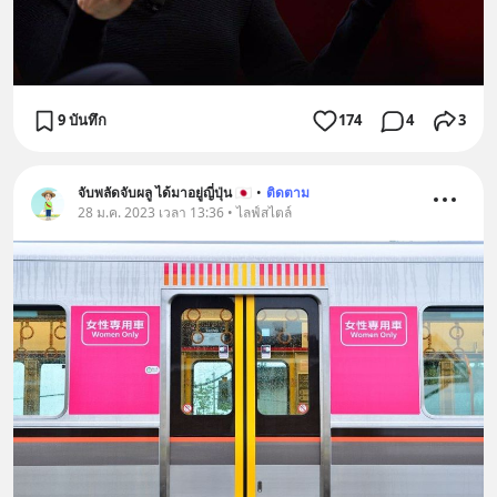
9 บันทึก
174
4
3
จับพลัดจับผลู ได้มาอยู่ญี่ปุ่น 🇯🇵
•
ติดตาม
28 ม.ค. 2023 เวลา 13:36 • ไลฟ์สไตล์