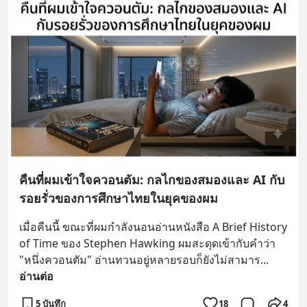
คืนที่ผมเข้าใจควอนตัม: กลไกของสมองและ AI กับ
รอยรั่วของการศึกษาไทยในยุคของผม
เมื่อคืนนี้ ขณะที่ผมกำลังนอนอ่านหนังสือ A Brief History 
of Time ของ Stephen Hawking ผมสะดุดเข้ากับคำว่า 
"หนึ่งควอนตัม" อ่านทวนอยู่หลายรอบก็ยังไม่สามาร
... 
อ่านต่อ
5 บันทึก
18
4