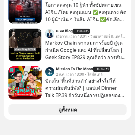
ลงทุนใน RMF เพราะนอกจากจะช่วยลด
โอกาสลงทุน 10 ผู้นำ ทั้งซัปพลายเชน
หย่อนภาษีได้แล้ว ยังเป็นโอกาสในการ
AI จีน /โดย ลงทุนแมน ✅ลงทุนตรง คัด
สร้างความมั่งคั่งระยะยาว แต่น้อยคน
10 ผู้นำเน้น ๆ ในธีม AI จีน ✅คัดเลือก
นักที่จะลงลึกว่า ถ้าลงทุนใน RMF ควรรู้
หุ้นใหม่ 9 ตัว เข้ากองทุน ✅ร่วมเป็น
ด.ดล Blog
อะไรบ้าง ควรดู ตรงไหน ทำอย่างไร ถึง
ยืนยันแล้ว
เจ้าของผู้นำ AI จีน ตั้งแต่โรงงานผลิตชิป
เมื่อวาน เวลา 13:01 • วิทยาศาสตร์ & เทคโนโลยี
จะดีกับเรา แล้วเราควรรู้ข้อมูลอะไร
หน่วยความจำ โมเดล AI ยันหุ่นยนต์
Markov Chain จากสมการร้อยปี สู่จุด
เกี่ยวกับ RMF บ้าง เพื่อให้นำไปใช้ต่อได้
✅ได้การรับยกเว้นภาษี Capital Gain
กำเนิด Google และ AI ที่เปลี่ยนโลก |
จริง ๆ ลงทุนแมนจะเล่าให้ฟัง
ตามกฎหมายภาษีของประเทศไทย
Geek Story EP829 คุณคิดว่า การสับ
ไพ่ในคาสิโน ปริมาณยูเรเนียมในระเบิด
Mission To The Moon
ยืนยันแล้ว
นิวเคลียร์ อัลกอริทึมของ Google ที่ใช้
2 ส.ค. เวลา 13:00 • ไลฟ์สไตล์
โค่นล้มแชมป์เก่าอย่าง Yahoo และ
ขีดเส้น ‘พื้นที่ส่วนตัว’ อย่างไรไม่ให้
ความฉลาดของ AI ในปัจจุบัน มีอะไรที่
ความสัมพันธ์พัง? | แอปเท๋ Dinner
เหมือนกัน? เชื่อหรือไม่ว่า สิ่งเปลี่ยนโลก
Talk EP.39 ถ้าวันหนึ่งการปฏิเสธของ
ทั้งหมดนี้ ล้วนมีจุดเริ่มต้นมาจาก “การ
เราทำให้อีกฝ่ายรู้สึกเจ็บปวด คิดว่าเรา
ทะเลาะกัน” ของนักคณิตศาสตร์ชาว
ตั้งกำแพงใส่และมองว่าเราเห็นแก่ตัวทั้ง
ดูทั้งหมด
รัสเซียสองคนเมื่อกว่าร้อยปีก่อน! จาก
ที่เราเองก็ไม่เคยปฏิเสธใครอย่างนี้มา
สมการที่เคยถูกมองว่าไร้สาระและไม่มี
ก่อน แต่พอตั้งใจจะ ‘สร้างขอบเขต’ เพื่อ
ประโยชน์ สู่รากฐานของเทคโนโลยี
ตัวเองดูสักครั้ง กลับทำให้เกิดรอยร้าว