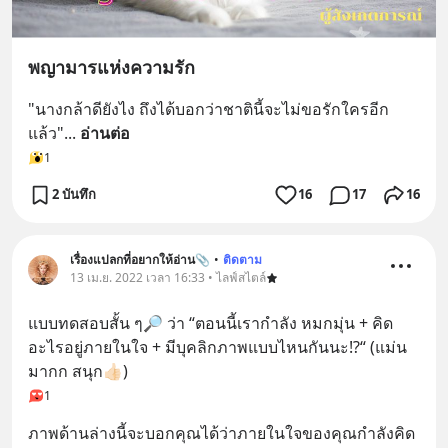
พญามารแห่งความรัก
"นางกล้าดียังไง ถึงได้บอกว่าชาตินี้จะไม่ขอรักใครอีก
แล้ว"
... 
อ่านต่อ
1
2 บันทึก
16
17
16
เรื่องแปลกที่อยากให้อ่าน📎
•
ติดตาม
13 เม.ย. 2022 เวลา 16:33 • ไลฟ์สไตล์
แบบทดสอบสั้น ๆ🔎 ว่า “ตอนนี้เรากำลัง หมกมุ่น + คิด
อะไรอยู่ภายในใจ + มีบุคลิกภาพแบบไหนกันนะ⁉️“ (แม่น
มากก สนุก👍🏻)
1
ภาพด้านล่างนี้จะบอกคุณได้ว่าภายในใจของคุณกำลังคิด