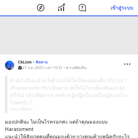
เข้าสู่ระบบ
CbLism
•
ติดตาม
27 ก.ค. 2023 เวลา 15:31 • ความคิดเห็น
ทำยังไงถึงจะห้ามใจตัวเองได้ ไม่ให้มองคนที่น่ารัก เวลา
เห็นคนสวยๆน่ารักๆเดินผ่าน อดใจไม่ไหวต้องหันมองทุก
ครั้งไป กลัวเสียมารยาทจริงๆ ผู้หญิงเป็นเหมือนผู้ชายบ้าง
ไหมครับ ?
คำถามนี้ถูกลบ
มองปกติน่ะ ไม่เป็นไรหรอกค่ะ แต่ถ้าคุณมองแบบ 
Harassment 
แนะนำให้สังเกตคนที่คุณมองด้วย บางคนเค้าแพนิคกับอะไร