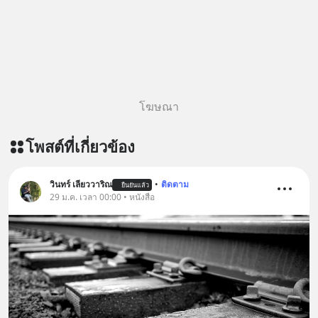
ติดตามสาระดี ๆ อัพเดททุกวันผ่าน Line
OA ด.ดล Blog คลิกเลย -->
https://lin.ee/aMEkyNA
========================= 📣
สนับสนุนโดย 📣
=========================
โฆษณา
เครียด หลับยาก ผมอยากแนะนำ
ผลิตภัณฑ์เสริมอาหาร Diip CBD ช่วย
โพสต์ที่เกี่ยวข้อง
บรรเทาความเครียด ลดความวิตกกังวล
เพิ่มการผ่อนคลาย ซึ่งช่วยให้การนอน
หลับมีประสิทธิภาพมากยิ่งขึ้น 📍 สนใจ
วินทร์ เลียววาริณ
•
ติดตาม
ยืนยันแล้ว
สั่งซื้อสินค้า Diip CBD 💬 LINE :
29 ม.ค. เวลา 00:00 • หนังสือ
@diipgeek 🔗 หรือกดลิงก์
https://lin.ee/U91Fzyz