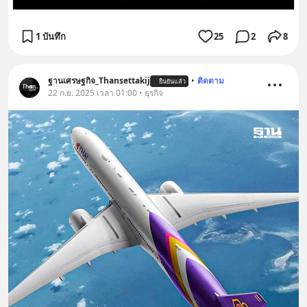
1 บันทึก
25
2
8
ฐานเศรษฐกิจ_Thansettakij
•
ติดตาม
ยืนยันแล้ว
22 ก.ย. 2025 เวลา 01:00 • ธุรกิจ