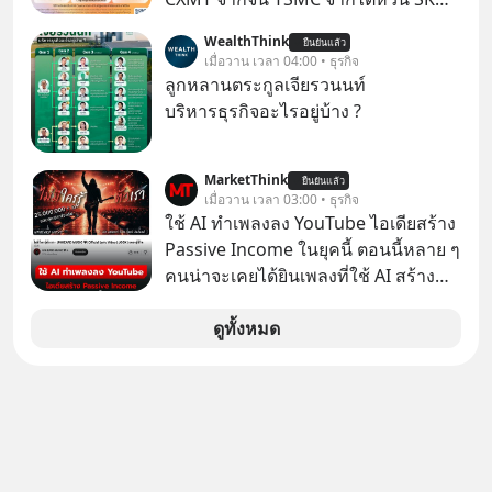
ค่า แต่มันคือหัวใจที่ซ่อนอยู่ในรถยนต์
Hynix จากเกาหลีใต้ Kioxia จากญี่ปุ่น
WealthThink
EV, อุปกรณ์การแพทย์ ไปจนถึง
ยืนยันแล้ว
เมื่อวาน เวลา 04:00 • ธุรกิจ
ขีปนาวุธ! จีนกำลังใช้ ‘Playbook’ เดิมที่
ลูกหลานตระกูลเจียรวนนท์
เคยใช้ถล่มตลาดโซล่าเซลล์มาแล้ว คือ
บริหารธุรกิจอะไรอยู่บ้าง ?
การทุ่มเงินอุดหนุนมหาศาลจนราคาพัง
ทลาย ถ้าตะวันตกแก้เกมไม่ได้ อเมริกา
อาจต้องยอมจำนนและส่งมอบกุญแจ
MarketThink
ยืนยันแล้ว
เมื่อวาน เวลา 03:00 • ธุรกิจ
ควบคุมโลกฮาร์ดแวร์ให้คู่แข่งอย่าง
ใช้ AI ทำเพลงลง YouTube ไอเดียสร้าง
ถาวร สงครามที่โลกมองข้ามนี้ดุเดือด
Passive Income ในยุคนี้ ตอนนี้หลาย ๆ
แค่ไหน? เลือกฟังกันได้เลยนะครับ อย่า
คนน่าจะเคยได้ยินเพลงที่ใช้ AI สร้าง
ลืมกด Follow ติดตาม PodCast ช่อง
ผ่านหูกันมาบ้าง เช่น เพลง “ไม่มีใคร
Geek Forever’s Podcast ของผมกัน
รู้ตัวเรา” จากช่องชื่อว่า UNHEARD
ดูทั้งหมด
ด้วยนะครับ 🎧 ฟังผ่าน Spotify :
MUSIC ที่ตอนนี้มียอดรับชมกว่า 26
https://tinyurl.com/mr39sd7c 🎧 ฟัง
ล้านครั้งแล้ว
ผ่าน Apple Podcast :
https://bit.ly/4g4xDwF 🎧 ฟังผ่าน
Podbean : https://bit.ly/4fTUURS 🎧
ฟังผ่าน Youtube :