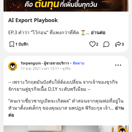
AI Export Playbook
EP.3 คำว่า “ไว้ก่อน” ที่แพงกว่าที่คิด ⏳
... 
อ่านต่อ
1 บันทึก
2
3
Torpenguin - ผู้ชายขายบริการ
•
ติดตาม
17 ส.ค. 2021 เวลา 13:11 • ธุรกิจ
-- เพราะวิกฤตมันบังคับให้ต้องเปลี่ยน จากเจ้าของธุรกิจ
จักรยานสู่ธุรกิจเนื้อ D.I.Y ระดับพรีเมี่ยม --
“คนเราเชี่ยวชาญเถิดจะเกิดผล” คำสอนจากคุณพ่อที่อยู่ใน
หัวมาตั้งแต่เด็กๆ ของคุณบาส นพปฎล พิริยะกุล เจ้า
... 
อ่าน
ต่อ