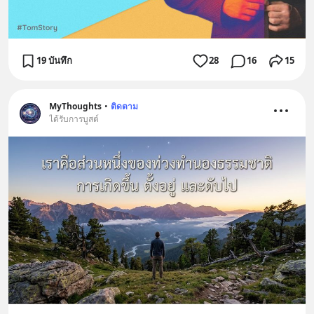
19 บันทึก
28
16
15
MyThoughts
•
ติดตาม
ได้รับการบูสต์