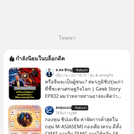
โฆษณา
กำลังนิยมในบล็อกดิต
ด.ดล Blog
ยืนยันแล้ว
เมื่อวาน เวลา 16:15 • หุ้น & เศรษฐกิจ
หรือจีนจะเป็นผู้ชนะ? สมรภูมิชิปรุ่นเก่า
ที่ชี้ชะตาเศรษฐกิจโลก | Geek Story
EP832 ผมว่าหลายท่านอาจจะคิดว่า
สงครามชิปมีแค่เรื่อง AI ล้ำๆ ใช่ไหม?
ลงทุนแมน
ยืนยันแล้ว
คิดใหม่ได้เลยครับ! ในขณะที่โลกโฟกัส
ได้รับการบูสต์
ชิป 3 นาโนเมตร แต่จีนกำลังเดินเกมที่
กองทุน ชิปเอเชีย ค่าจัดการต่ำสุดใน
น่ากลัวกว่า โดยการเข้ายึดครองตลาด
กลุ่ม M-ASIASEMI กองเดียวครบ มีทั้ง
‘Legacy Chips’ หรือชิปรุ่นเก่า ฟังดูไร้
CXMT จากจีน TSMC จากไต้หวัน SK