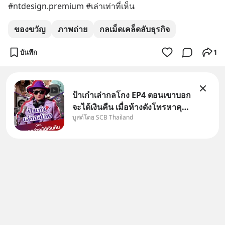
#ntdesign.premium #เล่าเท่าที่เห็น
ของขวัญ
ภาพถ่าย
กลเม็ดเคล็ดลับธุรกิจ
บันทึก
1
ป้าเก๋าเล่ากลโกง EP4 ตอนเขาบอก
จะได้เงินคืน เมื่อห้างดังโทรหาคุณ
บูสต์โดย SCB Thailand
วิยะดา แจ้งเรื่องเคลมสินค้าแล้ว
บอกว่าจะคืนเงิน คุณวิยะดาจะได้
เงินจริง หรือเป็นเรื่องจ้อจี้ หาคำ
ตอบได้ที่ “ป้าเก๋าเล่ากลโกง” EP4
ตอน “เขา