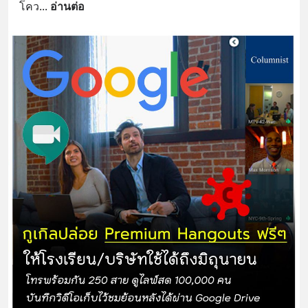
โคว
... 
อ่านต่อ