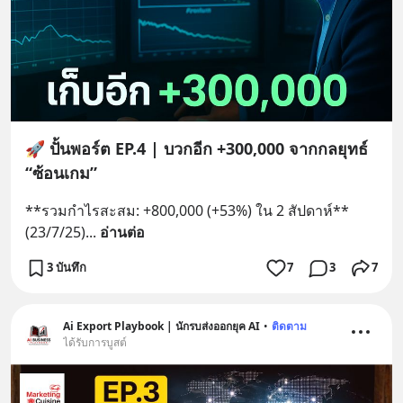
🚀 ปั้นพอร์ต EP.4 | บวกอีก +300,000 จากกลยุทธ์
“ซ้อนเกม”
**รวมกำไรสะสม: +800,000 (+53%) ใน 2 สัปดาห์** 
(23/7/25)
... 
อ่านต่อ
3 บันทึก
7
3
7
Ai Export Playbook | นักรบส่งออกยุค AI
•
ติดตาม
ได้รับการบูสต์